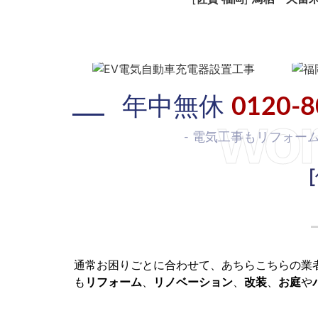
年中無休
0120-8
wor
- 電気工事もリフォー
通常お困りごとに合わせて、あちらこちらの業
も
リフォーム
、
リノベーション
、
改装
、
お庭
や