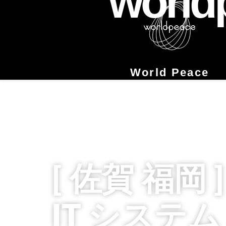
world
Skip
to
content
World Peace
「ちゃんとしてくれる」を最優先。#英
ォーム #改装 #監視カメラ設置 #パソコ
#久留米 #インテリアコーディネート #
プ
[ 佐賀 福岡
IT システ