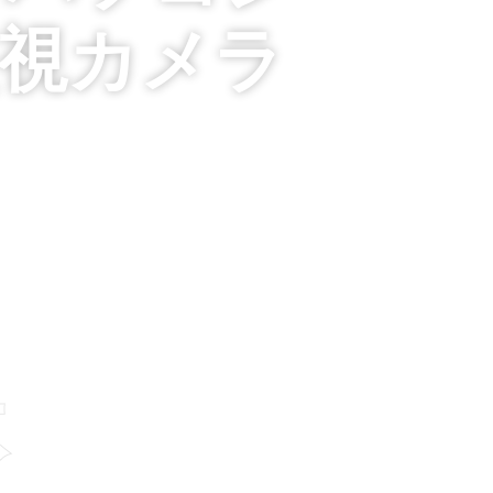
監視カメラ
設置 ] 佐賀 福岡 鳥栖 久留米
テリアコーディネート 建築デザ
休