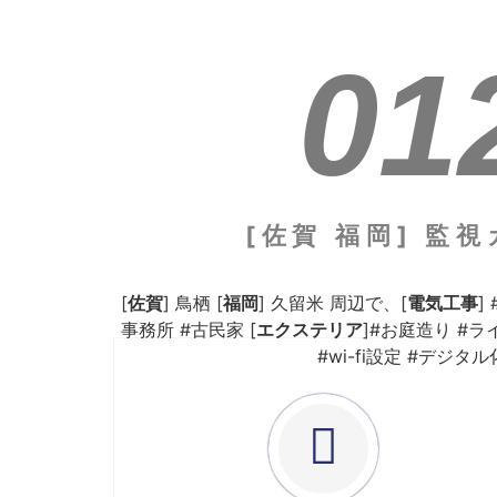
01
[佐賀 福岡] 
[
佐賀
] 鳥栖 [
福岡
] 久留米 周辺で、[
電気工事
]
事務所 #古民家 [
エクステリア
]#お庭造り #ラ
#wi-fi設定 #デ