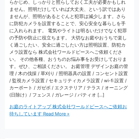
らかじめ、しっかりと照らしておく工夫が必要かもしれ
ません。照明だけしていれば大丈夫、という訳ではあり
ませんが、照明があるとぐんと犯罪は減少します。さら
に防犯カメラを設置することで、安心安全な暮らしを手
に入れられます。 電気やライトは明るいだけでなく犯罪
の予防や防止に役立ちます。 大切なお庭やおうちで楽し
く過ごしたい、安全に過ごしたい方は照明設置、防犯カ
メラ設置なら 株式会社ワールドピースへご依頼くださ
い。 その他各種、おうちのお悩み事をお受けしておりま
す。ぜひ、ご相談ください。 お庭管理 デザインお庭の管
理 / 木の伐採 / 草刈り / 照明器具の設置 / コンセント設置
/ 監視カメラ設置 / セキュリティカメラ設置 / wi-fi 設置 /
カーポート / ガゼボ / エクステリア / テラス / オーニング
(日除け）/ フェンス / ガレージ / パティオ […]
お庭のライトアップ 株式会社ワールドピースへご依頼お
待ちしています
Read More »