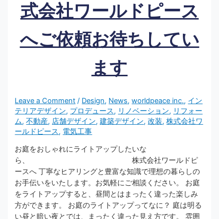
式会社ワールドピース
へご依頼お待ちしてい
ます
Leave a Comment
/
Design
,
News
,
worldpeace inc.
,
イン
テリアデザイン
,
プロデュース
,
リノベーション
,
リフォー
ム
,
不動産
,
店舗デザイン
,
建築デザイン
,
改装
,
株式会社ワ
ールドピース
,
電気工事
お庭をおしゃれにライトアップしたいな
ら、 株式会社ワールドピ
ースへ 丁寧なヒアリングと豊富な知識で理想の暮らしの
お手伝いをいたします。お気軽にご相談ください。 お庭
をライトアップすると、昼間とはまったく違った楽しみ
方ができます。 お庭のライトアップってなに？ 庭は明る
い昼と暗い夜とでは、まったく違った見え方です。 雰囲