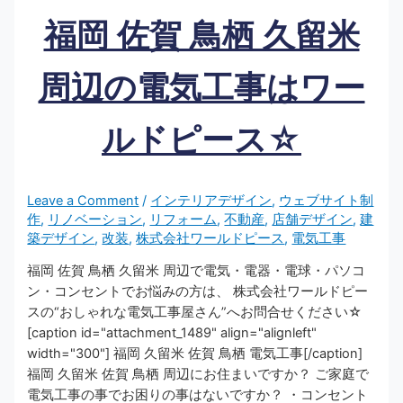
福岡 佐賀 鳥栖 久留米
周辺の電気工事はワー
ルドピース☆
Leave a Comment
/
インテリアデザイン
,
ウェブサイト制
作
,
リノベーション
,
リフォーム
,
不動産
,
店舗デザイン
,
建
築デザイン
,
改装
,
株式会社ワールドピース
,
電気工事
福岡 佐賀 鳥栖 久留米 周辺で電気・電器・電球・パソコ
ン・コンセントでお悩みの方は、 株式会社ワールドピー
スの“おしゃれな電気工事屋さん”へお問合せください☆
[caption id="attachment_1489" align="alignleft"
width="300"] 福岡 久留米 佐賀 鳥栖 電気工事[/caption]
福岡 久留米 佐賀 鳥栖 周辺にお住まいですか？ ご家庭で
電気工事の事でお困りの事はないですか？ ・コンセント