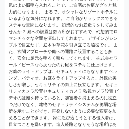
気のよい照明を入れることで、ご自宅のお庭がグッと魅
力的になります。 まるで、オシャレなリゾートホテルに
いるような気分になれます。 ご自宅がリラックスできる
ステキな空間になります。 幻想的なお庭造りをしてみま
せんか？ 庭への設置は数カ所がおすすめで、幻想的でロ
マンチックな空間を演出してくれます。 デザインがシン
プルで目立たず、庭木や草花を引き立てる脇役です。 ま
た、玄関アプローチや庭への通路に設置することも多
く、安全に足元を明るく照らしてくれます。 株式会社ワ
ールドピースならあなたのお庭をステキに仕上げます。
お庭のライトアップは、セキュリティにもなります ベラ
ンダ、パティオ、お庭をライトアップすると、外観の美
しさが増し、セキュリティの向上に役立ちます。 セキュ
リティカメラ設置セキュリティカメラ 監視カメラ設置 ビ
デオの証拠を持っていると、加害者を捕まえるのに役立
つだけでなく、建物のセキュリティシステムが脆弱な場
所を示すことができ、再発しないように必要な変更を加
えることができます。 家に忍び込もうとする侵入者は、
目立つことを嫌います。進入経路となりそうな場所はあ