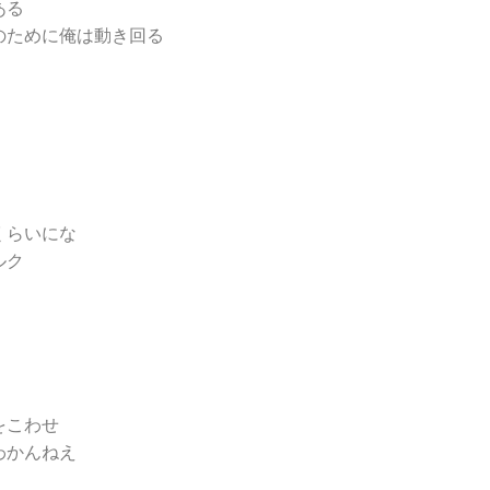
ある
のために俺は動き回る
くらいにな
ルク
をこわせ
わかんねえ