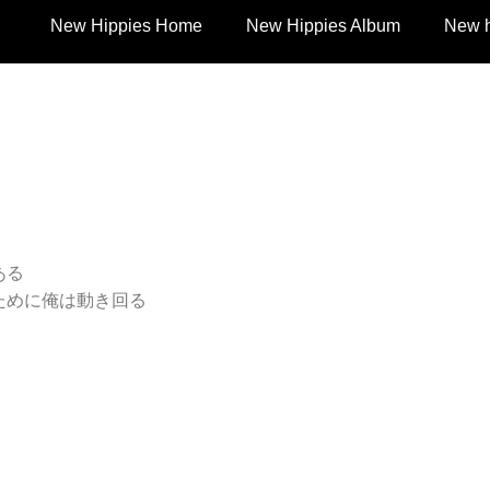
New Hippies Home
New Hippies Album
New h
ある
ために俺は動き回る