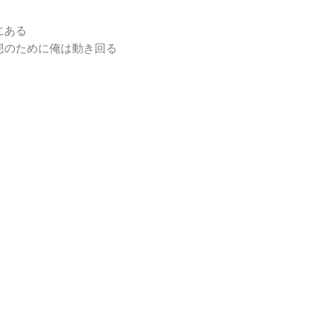
にある
想のために俺は動き回る