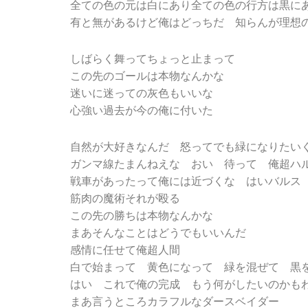
全ての色の元は白にあり全ての色の行方は黒に
有と無があるけど俺はどっちだ 知らんが理想
しばらく舞ってちょっと止まって
この先のゴールは本物なんかな
迷いに迷っての灰色もいいな
心強い過去が今の俺に付いた
自然が大好きなんだ 怒ってでも緑になりたい
ガンマ線たまんねえな おい 待って 俺超ハ
戦車があったって俺には近づくな はいバルス
筋肉の魔術それが殴る
この先の勝ちは本物なんかな
まあそんなことはどうでもいいんだ
感情に任せて俺超人間
白で始まって 黄色になって 緑を混ぜて 黒
はい これで俺の完成 もう何がしたいのかも
まあ言うところカラフルなダースベイダー