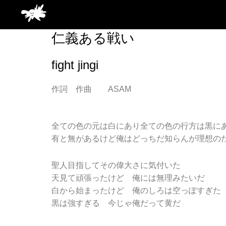
仁義ある戦い
fight jingi
作詞 作曲 ASAM
全ての色の元は白にあり全ての色の行方は黒に
有と無があるけど俺はどっちだ知らんが理想の
聖人目指してその偉大さに気付いた
天見て頑張ったけど 俺には無理みたいだ
白から始まったけど 俺のしろは空っぽすぎた
黒は強すぎる 今じゃ俺だって黄だ