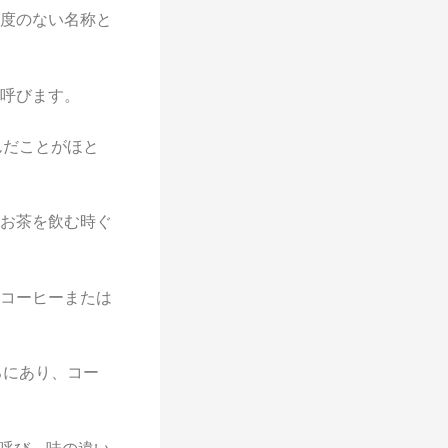
度のない名称と
呼びます。
んだことがほと
お茶を飲む時ぐ
コーヒーまたは
ろにあり、コー