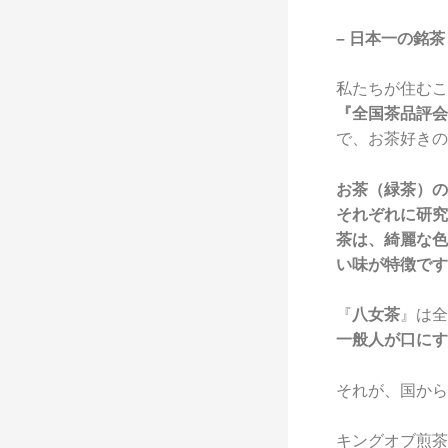
– 日本一の銘茶
私たちが住むこ
『全国茶品評会
で、お茶好きの
お茶（緑茶）の
それぞれに研究
茶は、綺麗な色
い味が特徴です
『
八女茶
』は全
一般人が口にす
それが、国から
キングオブ煎茶