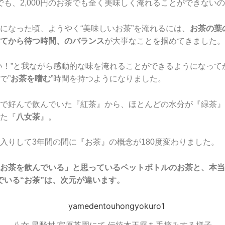
お茶でも、2,000円のお茶でも全く美味しく淹れることができない
になった頃、ようやく“美味しいお茶”を淹れるには、
お茶の葉
てから待つ時間、のバランス
が大事なことを掴めてきました。
い！”と我ながら感動的な味を淹れることができるようになって
で”
お茶を嗜む
”時間を持つようになりました。
で好んで飲んでいた『紅茶』から、ほとんどの水分が『緑茶』
た『
八女茶
』。
入りして3年間の間に『お茶』の概念が180度変わりました。
お茶を飲んでいる」と思っているペットボトルのお茶と、本当
でいる
“
お茶
”
は、次元が違います。