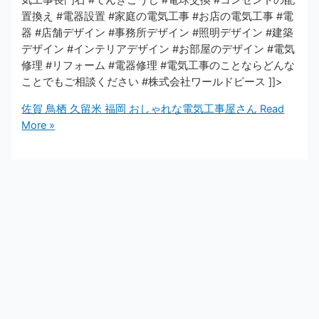
気工事長門石 #でんきこうじ #電球交換 #コンセントの配
置換え #電器設置 #家庭の電気工事 #お店の電気工事 #電
器 #店舗デザイン #事務所デザイン #照明デザイン #建築
デザイン #インテリアデザイン #お部屋のデザイン #電気
修理 #リフォーム #電器修理 #電気工事のことならどんな
ことでもご相談ください #株式会社ワールドピース ]]>
佐賀 鳥栖 久留米 福岡 おしゃれな電気工事屋さん
Read
More »