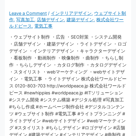
Leave a Comment
/
インテリアデザイン
,
ウェブサイト制
作
,
写真加工
,
店舗デザイン
,
建築デザイン
,
株式会社ワー
ルドピース
,
電気工事
・ウェブサイト制作 ・広告 ・SEO対策 ・システム開発
・店舗デザイン ・建築デザイン ・ライトデザイン ・ロゴ
デザイン ・インテリアデザイン ・キャラクターデザイン
・看板制作 ・動画制作 ・映像制作 ・曲制作 ・ちらし制
作 ・ちらしデザイン ・カタログ制作 ・カタログデザイン
・スタイリスト ・webマーケティング ・webサイトデザ
イン ・電気工事 ・ライトデザイン 株式会社ワールドピー
ス 0120-803-703 http://worldpeace.jp 株式会社ワールド
ピース #newhippies #worldpeace.jp #ITソリューション
#システム開発 #システム構築 #デジタル処理 #写真加工
#ちらし作成 #ホームページ制作会社 #デジタルコンテン
ツ #ウェブサイト制作 #電気工事 #ライトプランニング #
ライトデザイン #webサイトデザイン #webマーケティン
グ #スタイリスト #ちらしデザイン #ロゴデザイン #店舗
デザイン #建築デザイン #インテリアデザイン #曲制作 #