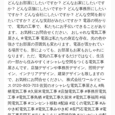
どんなお部屋にしたいですか？ どんなお家にしたいです
か？ どんな店舗にしたいですか？ どんな事務所にしたい
ですか？ どんな会社にしたいですか？ どんな空間を創り
たいですか？ どんな笑顔がみたいですか？ 電器の明かり
で、 電気の工事で、 私たちにお手伝いできることがあり
ます。 お気軽にお問合せください。 おしゃれな電気工事
屋さん ☆電気工事 電器は私たちの身近な存在。光の色や
強さでお部屋の雰囲気も変わります。電器が置かれてい
る場所でも、形によっても、お部屋もお家もおしゃれに
なります。ただ、電気の工事をするだけではなく、生活
の一部から住みやすくオシャレな空間をつくる電気工事
屋さんです。店舗デザインや事務所デザイン、照明デザ
イン、インテリアデザイン、建築デザインも致しますの
で、お気軽にお問合せください。 株式会社ワールドピー
ス 0120-803-703 佐賀のオシャレな電気工事屋さん #鳥
栖電気工事 #久留米電気工事 #店舗電気工事 #事務所電気
工事 #電気工事鳥栖 #電気工事久留米 #電気工事福岡 #福
岡電気工事 #コンセント移動 #配線 #近くの電気工事 #み
やき町電気工事 #電気工事みやき町 #長門石電気工事 #電