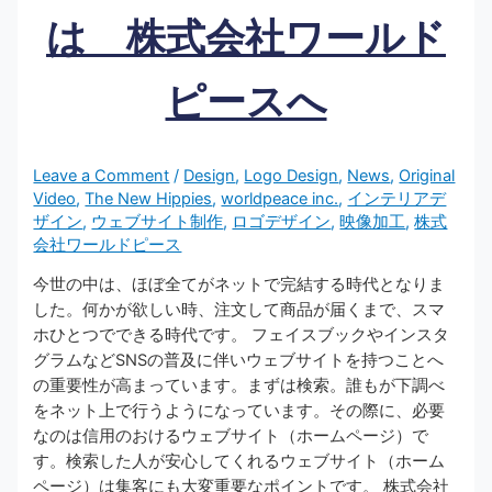
は 株式会社ワールド
ピースへ
Leave a Comment
/
Design
,
Logo Design
,
News
,
Original
Video
,
The New Hippies
,
worldpeace inc.
,
インテリアデ
ザイン
,
ウェブサイト制作
,
ロゴデザイン
,
映像加工
,
株式
会社ワールドピース
今世の中は、ほぼ全てがネットで完結する時代となりま
した。何かが欲しい時、注文して商品が届くまで、スマ
ホひとつでできる時代です。 フェイスブックやインスタ
グラムなどSNSの普及に伴いウェブサイトを持つことへ
の重要性が高まっています。まずは検索。誰もが下調べ
をネット上で行うようになっています。その際に、必要
なのは信用のおけるウェブサイト（ホームページ）で
す。検索した人が安心してくれるウェブサイト（ホーム
ページ）は集客にも大変重要なポイントです。 株式会社