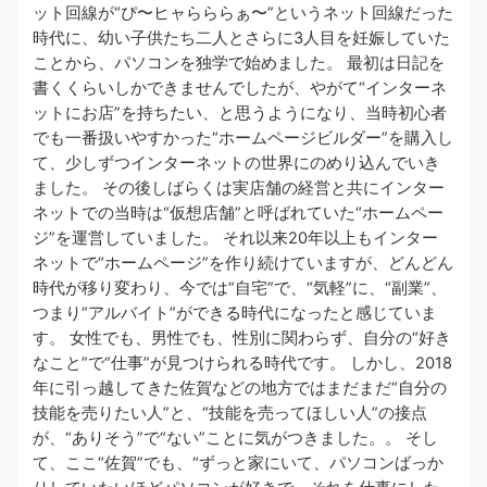
ット回線が“ぴ〜ヒャらららぁ〜”というネット回線だった
時代に、幼い子供たち二人とさらに3人目を妊娠していた
ことから、パソコンを独学で始めました。 最初は日記を
書くくらいしかできませんでしたが、やがて“インターネ
ットにお店”を持ちたい、と思うようになり、当時初心者
でも一番扱いやすかった“ホームページビルダー”を購入し
て、少しずつインターネットの世界にのめり込んでいき
ました。 その後しばらくは実店舗の経営と共にインター
ネットでの当時は“仮想店舗”と呼ばれていた“ホームペー
ジ”を運営していました。 それ以来20年以上もインター
ネットで“ホームページ”を作り続けていますが、どんどん
時代が移り変わり、今では“自宅”で、“気軽”に、“副業”、
つまり“アルバイト”ができる時代になったと感じていま
す。 女性でも、男性でも、性別に関わらず、自分の“好き
なこと”で“仕事”が見つけられる時代です。 しかし、2018
年に引っ越してきた佐賀などの地方ではまだまだ“自分の
技能を売りたい人”と、“技能を売ってほしい人”の接点
が、“ありそう”で“ない”ことに気がつきました。。 そし
て、ここ“佐賀”でも、“ずっと家にいて、パソコンばっか