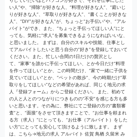
りしていたいほどパソコンが好きで、それを仕事にした
い人”や、“掃除”が好きな人、“料理が好きな人”、“庭いじ
りが好きな人”、“草取りが好きな人”、“書くことが好きな
人”、“DIY”が好きな人”が、ちょっと“お手伝い”や、“アル
バイト”ができ、また、“ちょっと手伝ってほしい人”にと
っても、気軽に“求人”を募集できるようになればいいな、
と思いました。 まずは、自分のスキルや技能、仕事とし
てアルバイトしたいと思う自分の“好き”を登録しておいて
ください。また、忙しい合間の1日だけの贅沢とし
て、“家事”を誰かに手伝ってほしい、とか今日だけ“料理
を作ってほしい”とか、この時間だけ、“家で一緒に子供を
見ていてほしい”とか、“ペットの散歩”、今の時期だけ“草
取りをしてほしい”などの希望があれば、同じく地元の求
人『登録フォーム』からご登録ください。 また、初めて
の人と人とのつながりにつきものの“不安”を感じる方も多
いと思います。その為に、弊社にてご登録の方の“書類審
査”と、“面接”をさせて頂きますことで、“お仕事を頼まれ
る方（求人）”にとっても、“お仕事（アルバイト）をした
い方”にとっても安心して頂けるように致します。 まず
は、こちら→地元の求人 アルバイト 佐賀 鳥栖 久留米 み