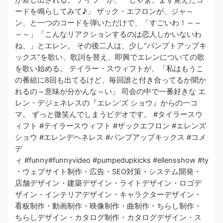
が差し出される。 テイラーが、「じゃぁ、まず覚えたコ
ードを鳴らしてみて♪」 ザック・エフロンが、ジャ～
ン、と一つのコードを弾いただけで、「すごいわ！～～
～～」「こんなリアクションするのは恋人しかいないわ
ね、」とエレン。 その後二人は、少し“パンプトアップキ
ックス”を歌い、歌詞を替え、即興でエレンについての歌
を歌い始める。 テイラー・スウィフトが、「私はもうこ
の番組に8回も出てるけど、毎回誰と付き合ってるか聞か
れるの～意味が分かんな～い」 司会の中で一番好きな エ
レン・デジェネレスの『エレン’ズ ショウ』からの一コ
マ。 ずっと微笑んでしまうビデオです。 #タイラースウ
ィフト #テイラースウィフト #ザックエフロン #エレンズ
ショウ #エレンデヘネレス #パンプアップキックス #コメ
デ
ィ #funny#funnyvideo #pumpedupkicks #ellensshow #tylorswi
・ウェブサイト制作・広告・SEO対策・システム開発・
店舗デザイン・建築デザイン・ライトデザイン・ロゴデ
ザイン・インテリアデザイン・キャラクターデザイン・
看板制作・動画制作・映像制作・曲制作・ちらし制作・
ちらしデザイン・カタログ制作・カタログデザイン・ス