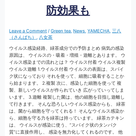
防効果も
Leave a Comment
/
Green tea
,
News
,
YAMECHA
,
三八
（さんぱち）
,
八女茶
ウイルス感染経路、緑茶成分での予防まとめ 病気の感染
原因は、 ウイルスの・吸着・増殖・遊離とあります。 ウ
イルス感染までの流れとは？ ウイルス付着 ウイルス複製
ウイルス遊離 1.ウイルス付着 ウイルスの表面は、スパイ
ク状になっており それを使って、細胞に吸着することか
ら始まります。 2.複製 次に、感染した細胞を使って 複
製、新しいウイルスが作られていき 広がっていってしま
います。 3.遊離 複製した菌は、他の細胞を目指し遊離し
て行きます。 そんな恐ろしいウイルス感染からも、 緑茶
は、菌から細胞を守ってくれる！ そんなウイルス感染か
ら、細胞を守る力を緑茶は持っています。 緑茶カテキン
は、 ウイルスが感染に使う、“スパイク状のタンパク
質”に直接作用し、 感染を無力化してくれるのです。 他