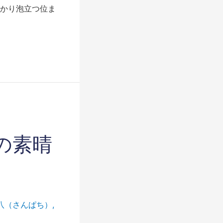
かり泡立つ位ま
の素晴
八（さんぱち）
,