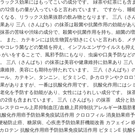
ラックス効果にはもってこいの成分です。 緑茶や紅茶にも含
の12倍もの量が入っていると言われています。 ですから、睡
くなる、リラックス効果抜群の飲み物となります。 三八（さ
果あり 三八（さんぱち）の抹茶は殺菌や抗菌作用の効能があり
抹茶の苦味や渋味の成分で、殺菌や抗菌作用を持ち、細菌の増
。 また、カテキンには抗生物質が効きにくいと言われる、メ
やコレラ菌などの繁殖を抑え、インフルエンザウイルスも抑え
うがいをすることで、風邪予防にもなり、虫歯や口臭予防など
。 三八（さんぱち）の抹茶は美容や健康維持に効果あり 三八
康維持、美容にも期待が持たれています。 三八（さんぱち）
ール、カテキン、タンニン、ビタミンC、β‐カロテンやクロロ
果がありますが、一番は抗酸化作用です。 抗酸化作用にはシ
老化を予防する効能があり、女性にはうれしい成分です。 抹
の2倍も含まれています。 三八（さんぱち）の抹茶 成分と効果
レステロール上昇抑制血圧/血糖上昇抑制抗アレルギー体脂肪
 抗酸化作用癌予防効果免疫賦活作用 クロロフィル 消臭効果癌
 便秘防止癌、糖尿病、心疾患予防効果肝機能改善 カフェイン 
―カロテン 抗酸化作用癌予防効果免疫賦活作用 ビタミンE 抗酸