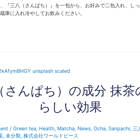
、『三八（さんぱち）』を一包から、お好みで二包入れ、しっ
蔵庫に入れ冷やしてお飲みください。
（さんぱち）の成分 抹茶
らしい効果
ent
/
Green tea
,
Health
,
Matcha
,
News
,
Ocha
,
Sanpachi
,
三
葉
,
未分類
,
株式会社ワールドピース