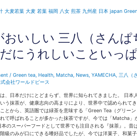
がおいしい 三八（さんぱ
だにうれしいこといっ
ent
/
Green tea
,
Health
,
Matcha
,
News
,
YAMECHA
,
三八（
株式会社ワールドピース
は、日本だけにとどまらず、世界に知られてきました。 日本
いう抹茶が、健康志向の高まりにより、世界中で認められてき
ことから、英語圏では緑茶を意味する「Green Tea（グリー
れて呼ばれることが多かった抹茶ですが、今では「Matcha」
日本のスーパーフードとして世界でも注目される『抹茶』。昔
階級のみが口にできる嗜好品でしたが、今では洋菓子、和菓子