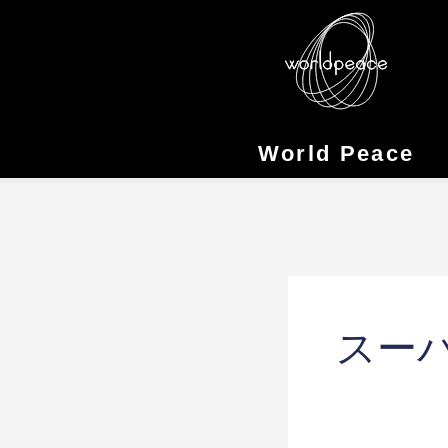
Skip
to
content
World Peace
スー