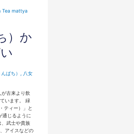
ち）か
ぱい
さんぱち）
,
八女
人が古来より飲
ています。 緑
ン・ティー）」と
が通じるように
は、武士や貴族
、アイスなどの