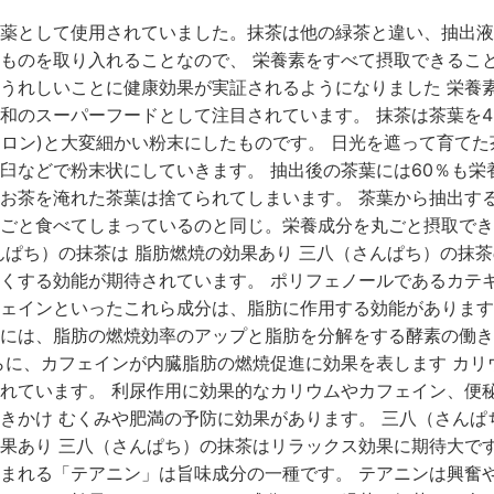
薬として使用されていました。抹茶は他の緑茶と違い、抽出液
ものを取り入れることなので、 栄養素をすべて摂取できるこ
うれしいことに健康効果が実証されるようになりました 栄養
和のスーパーフードとして注目されています。 抹茶は茶葉を4
ミクロン)と大変細かい粉末にしたものです。 日光を遮って育て
臼などで粉末状にしていきます。 抽出後の茶葉には60％も栄
お茶を淹れた茶葉は捨てられてしまいます。 茶葉から抽出す
ごと食べてしまっているのと同じ。栄養成分を丸ごと摂取でき
んぱち）の抹茶は 脂肪燃焼の効果あり 三八（さんぱち）の抹
くする効能が期待されています。 ポリフェノールであるカテ
ェインといったこれら成分は、脂肪に作用する効能があります
には、脂肪の燃焼効率のアップと脂肪を分解をする酵素の働き
らに、カフェインが内臓脂肪の燃焼促進に効果を表します カリ
れています。 利尿作用に効果的なカリウムやカフェイン、便
きかけ むくみや肥満の予防に効果があります。 三八（さんぱ
果あり 三八（さんぱち）の抹茶はリラックス効果に期待大です
まれる「テアニン」は旨味成分の一種です。 テアニンは興奮