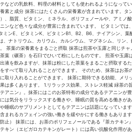
テなどの乳飲料、料理の材料としても使われるようになってい
養素と成分 抹茶にはたくさんの栄養素が含まれています。タ
）、脂質、ビタミン、ミネラル、ポリフェノールや、アミノ酸
ニンなど色々な成分が豊富に含まれています。 ビタミンでは
タミンE、ビタミンK、ビタミンB1、B2、B6、ナイアシン、葉
は、ナトリウム、カリウム、カルシウム、マグネシム、リン、
。 茶葉の栄養素をまるごと摂取 抹茶は煎茶や玉露と同じチャ
茶葉（碾茶）を石臼でひいて粉にしたものです。 煎茶や玉露
出液を飲みますが、抹茶は粉にした茶葉をまるごと摂取するた
をすべて取り入れることができます。 そのため、抹茶はお茶
に取り入れることができます。 抹茶に期待できる効能、メリッ
果は多くあります。 1.リラックス効果、ストレス軽減 緑茶の
テアニン』。抹茶にはこのお茶特有の成分であるテアニンが豊
には気分をリラックスする働きや、睡眠の質を高める働きがあ
や睡眠のサプリメントとしてもテアニンは話題になっています
含まれるカフェインの強い働きを緩やかにする働きもあります。
防止） 抹茶には、お茶のポリフェノールである『茶カテキン
テキン（エピガロカテキンがレート）には高い抗酸化作用があ