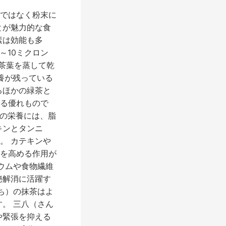
ではなく粉末に
とが魅力的な食
素は効能も多
～10ミクロン
た茶葉を蒸して乾
養が残っている
るほかの緑茶と
る優れもので
茶の栄養には、脂
キンとタンニ
。 カテキンや
を高める作用が
ウムや食物繊維
秘解消に活躍す
ち）の抹茶はよ
。 三八（さん
や緊張を抑える