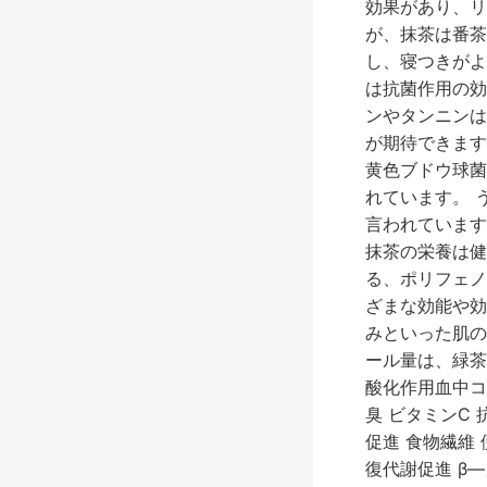
効果があり、リ
が、抹茶は番茶
し、寝つきがよ
は抗菌作用の効
ンやタンニンは
が期待できます
黄色ブドウ球菌
れています。 
言われています
抹茶の栄養は健
る、ポリフェノ
ざまな効能や効
みといった肌の
ール量は、緑茶
酸化作用血中コ
臭 ビタミンC
促進 食物繊維
復代謝促進 β