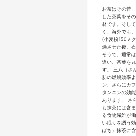
抹
茶
お茶はその昔、
の
した茶葉をその
素
材です。そして
晴
く、海外でも、
ら
(小麦粉150
し
燥させた後、石
い
そうで、通常は
効
違い、茶葉を丸
果
す。 三八（さ
肪の燃焼効率よ
ン、さらにカフ
タンニンの効能
あります。 さ
も抹茶には含ま
る食物繊維が働
い眠りを誘う効
ぱち）抹茶に含