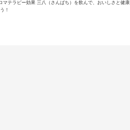
アロマテラピー効果 三八（さんぱち）を飲んで、おいしさと健
う！