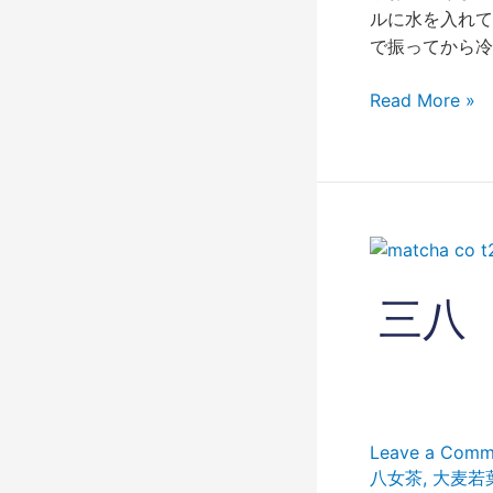
ルに水を入れて
で振ってから冷
Read More »
三
八
（さ
三八
ん
ぱ
ち）
の
成
Leave a Comm
分
八女茶
,
大麦若