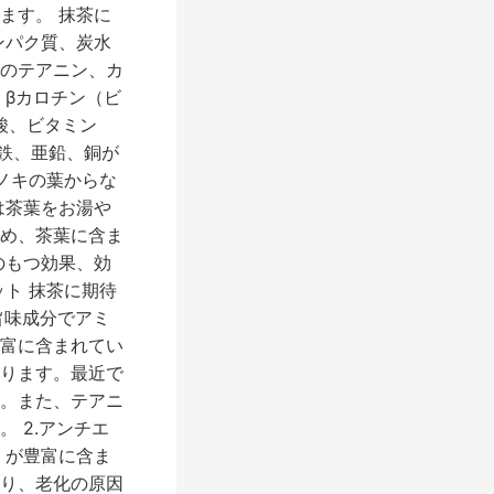
ます。 抹茶に
ンパク質、炭水
のテアニン、カ
、βカロチン（ビ
酸、ビタミン
鉄、亜鉛、銅が
ノキの葉からな
は茶葉をお湯や
め、茶葉に含ま
のもつ効果、効
ト 抹茶に期待
旨味成分でアミ
富に含まれてい
ります。最近で
。また、テアニ
 2.アンチエ
』が豊富に含ま
り、老化の原因