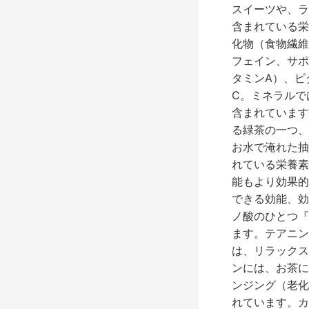
う
スイーツや、ラ
れ
含まれている栄
し
化物（食物繊維
い
フェイン、サポ
こ
タミンA）、ビ
と
C。ミネラルで
い
含まれています
っ
る緑茶の一つ、
ぱ
お水で淹れた抽
い
れている栄養素
能もより効果的
できる効能、効
ノ酸のひとつ『
ます。テアニン
は、リラックス
ンには、お茶に
ンジング（老化
れています。カ