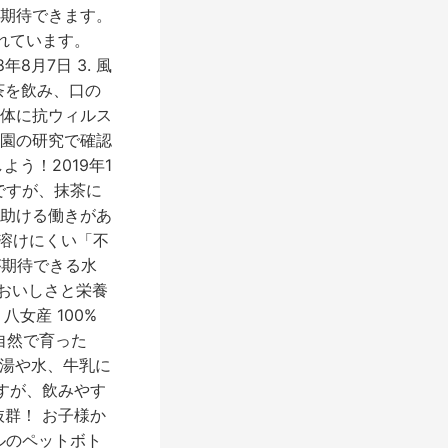
期待できます。
れています。
月7日 3. 風
茶を飲み、口の
体に抗ウィルス
園の研究で確認
う！2019年1
ですが、抹茶に
助ける働きがあ
に溶けにくい「不
が期待できる水
おいしさと栄養
女産 100%
大自然で育った
お湯や水、牛乳に
すが、飲みやす
群！ お子様か
ルのペットボト