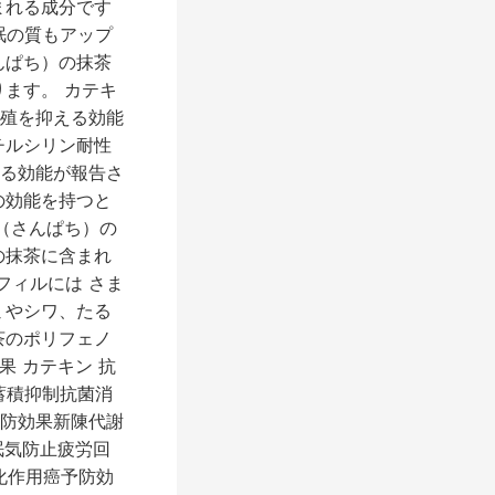
まれる成分です
眠の質もアップ
んぱち）の抹茶
ます。 カテキ
殖を抑える効能
チルシリン耐性
る効能が報告さ
の効能を持つと
（さんぱち）の
の抹茶に含まれ
フィルには さま
ミやシワ、たる
茶のポリフェノ
 カテキン 抗
蓄積抑制抗菌消
予防効果新陳代謝
眠気防止疲労回
化作用癌予防効