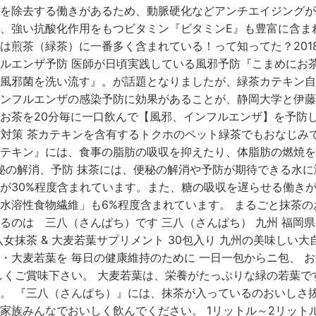
を除去する働きがあるため、動脈硬化などアンチエイジングが
、強い抗酸化作用をもつビタミン『ビタミンE』も豊富に含ま
は煎茶（緑茶）に一番多く含まれている！って知ってた？2018年8
ルエンザ予防 医師が日頃実践している風邪予防『こまめにお
風邪菌を洗い流す』。が話題となりましたが、緑茶カテキン自
ンフルエンザの感染予防に効果があることが、静岡大学と伊藤
お茶を20分毎に一口飲んで【風邪、インフルエンザ】を予防しよ
体脂肪対策 茶カテキンを含有するトクホのペット緑茶でもおなじみ
テキン』には、食事の脂肪の吸収を抑えたり、体脂肪の燃焼を
 便秘の解消、予防 抹茶には、便秘の解消や予防が期待できる水
が30%程度含まれています。また、糖の吸収を遅らせる働き
水溶性食物繊維」も6%程度含まれています。 まるごと抹茶の
るのは 三八（さんぱち）です 三八（さんぱち） 九州 福岡県 八
八女抹茶 & 大麦若葉サプリメント 30包入り 九州の美味しい
・大麦若葉を 毎日の健康維持のために 一日一包からニ包、 
しくご賞味下さい。 大麦若葉は、栄養がたっぷりな緑の若葉で
。 『三八（さんぱち）』には、抹茶が入っているのおいしさ抜
家族みんなでおいしく飲んでください。 1リットル～2リット