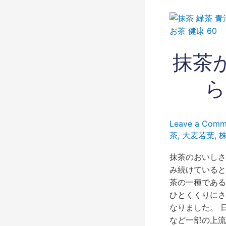
抹
茶
が
抹茶
お
い
し
ら
い
三
八
Leave a Comm
（さ
茶
,
大麦若葉
,
ん
ぱ
抹茶のおいしさ
ち）
み続けていると
か
茶の一種である
ら
ひとくくりにさ
だ
なりました。 
に
など一部の上流