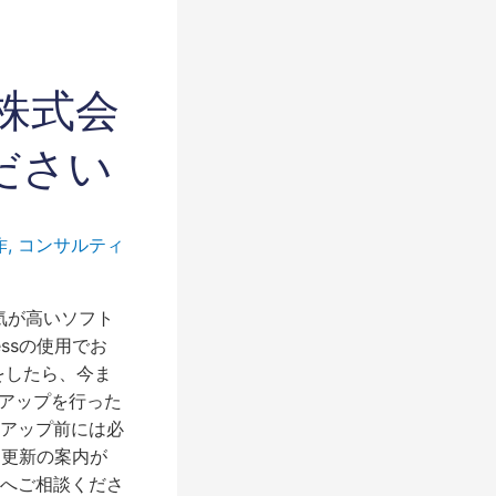
 株式会
ださい
作
,
コンサルティ
人気が高いソフト
ssの使用でお
をしたら、今ま
ンアップを行った
アップ前には必
に更新の案内が
へご相談くださ