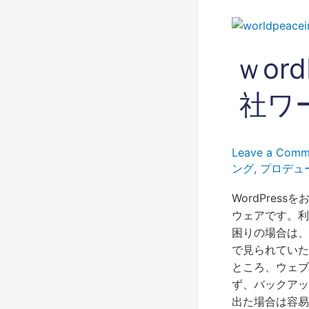
ｗ
ordPress
使
ｗor
用
に
社ワ
お
困
り
Leave a Comm
な
ング
,
プロデュ
ら
株
WordPres
式
ウェアです。利
会
困りの場合は、
社
で見られていた
ワ
ところ、ウェブ
ー
ず、バックアッ
ル
出た場合は容易