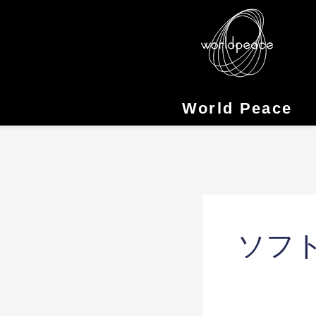
Skip
to
content
World Peace
ソフ