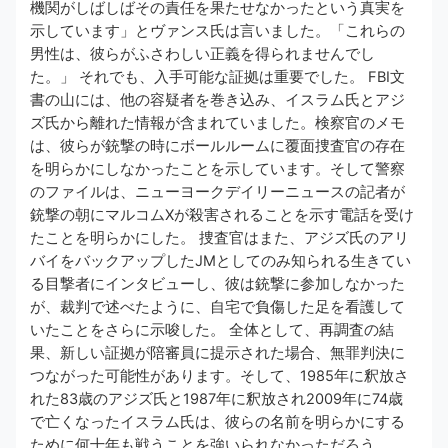
機関がしばしばその責任を果たせなかったという真実を
示しています」とヴァンス氏は言いました。「これらの
男性は、彼らがふさわしい正義を得られませんでし
た。」 それでも、入手可能な証拠は重要でした。 FBI文
書の山には、他の容疑者を巻き込み、イスラム氏とアジ
ズ氏から離れた情報が含まれていました。検察官のメモ
は、彼らが銃撃の時にボールルームに覆面捜査官の存在
を明らかにしなかったことを示しています。そして警察
のファイルは、ニューヨークデイリーニュースの記者が
銃撃の朝にマルコムXが殺害されることを示す電話を受け
たことを明らかにした。 捜査官はまた、アジズ氏のアリ
バイをバックアップしたJMとしてのみ知られる生きてい
る目撃者にインタビューし、彼は銃撃に参加しなかった
が、裁判で述べたように、自宅で負傷した足を看護して
いたことをさらに示唆した。 全体として、再調査の結
果、新しい証拠が陪審員に提示された場合、無罪判決に
つながった可能性があります。そして、1985年に釈放さ
れた83歳のアジズ氏と1987年に釈放され2009年に74歳
で亡くなったイスラム氏は、彼らの名前を明らかにする
ために何十年も戦うことを強いられなかっただろう。