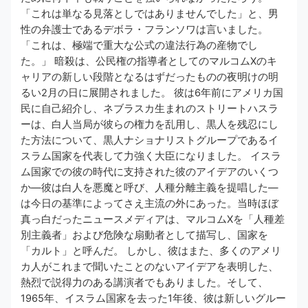
「これは単なる見落としではありませんでした」と、男
性の弁護士であるデボラ・フランソワは言いました。
「これは、極端で重大な公式の違法行為の産物でし
た。」 暗殺は、公民権の指導者としてのマルコムXのキ
ャリアの新しい段階となるはずだったものの夜明けの明
るい2月の日に展開されました。 彼は6年前にアメリカ国
民に自己紹介し、ネブラスカ生まれのストリートハスラ
ーは、白人当局が彼らの権力を乱用し、黒人を残忍にし
た方法について、黒人ナショナリストグループであるイ
スラム国家を代表して力強く大臣になりました。 イスラ
ム国家での彼の時代に支持された彼のアイデアのいくつ
か—彼は白人を悪魔と呼び、人種分離主義を提唱した—
は今日の基準によってさえ主流の外にあった。当時ほぼ
真っ白だったニュースメディアは、マルコムXを「人種差
別主義者」および危険な扇動者として描写し、国家を
「カルト」と呼んだ。 しかし、彼はまた、多くのアメリ
カ人がこれまで聞いたことのないアイデアを表明した、
熱烈で説得力のある講演者でもありました。そして、
1965年、イスラム国家を去った1年後、彼は新しいグルー