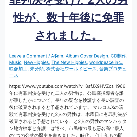
性が、数十年後に免罪
されました。
Leave a Comment
/
A$am
,
Album Cover Design
,
CD制作
,
Music
,
NewHippies
,
The New Hippies
,
worldpeace inc.
,
映像加工
,
未分類
,
株式会社ワールドピース
,
音楽プロデュ
ース
https://www.youtube.com/watch?v=8sfJX9HVZcs 1966
年に有罪判決を受けた二人の男性は、公民権指導者を誰
が殺したかについて、長年の疑念を検証する長い調査の
後に破棄されまると予想されています。 マルコムXの暗
殺で有罪判決を受けた2人の男性は、木曜日に有罪判決が
破棄されると予想されている、と2人の男性のマンハッタ
ン地方検事と弁護士は述べ、市民権の最も悪名高い殺人
の1つの公式の歴史を書き直した。時代。 何十年もの間、