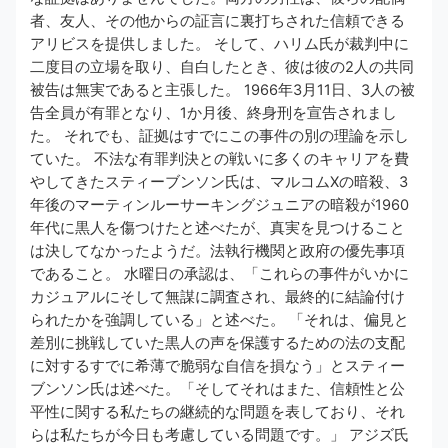
者、友人、その他からの証言に裏打ちされた信頼できる
アリビスを提供しました。 そして、ハリム氏が裁判中に
二度目の立場を取り、自白したとき、彼は彼の2人の共同
被告は無実であると主張した。 1966年3月11日、3人の被
告全員が有罪となり、1か月後、終身刑を宣告されまし
た。 それでも、証拠はすでにこの事件の別の理論を示し
ていた。 不法な有罪判決との戦いに多くのキャリアを費
やしてきたスティーブンソン氏は、マルコムXの暗殺、3
年後のマーティンルーサーキングジュニアの暗殺が1960
年代に黒人を傷つけたと述べたが、真実を見つけること
は決してなかったようだ。法執行機関と政府の優先事項
であること。 水曜日の承認は、「これらの事件がいかに
カジュアルにそして無謀に調査され、最終的に結論付け
られたかを強調している」と述べた。 「それは、偏見と
差別に挑戦していた黒人の声を保護するための法の支配
に対するすでに希薄で脆弱な自信を損なう」とスティー
ブンソン氏は述べた。「そしてそれはまた、信頼性と公
平性に関する私たちの継続的な問題を表しており、それ
らは私たちが今日も考慮している問題です。」 アジズ氏