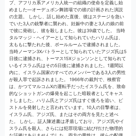
プ、アフリカ系アメリカ人統一の組織の使命を定義し始
めました—オーデュボン舞踏場での彼の計画された演説
の主題。 しかし、話し始めた直後、彼はステージを急い
でいた3人の銃撃者に襲われ、妊娠中の妻と3人の娘の前
で彼に発砲し、彼を殺しました。彼は39歳でした。 当時
タルマッジ・ヘイアーとして知られていたハリム氏は、
太ももに撃たれた後、ボールルームで逮捕されました。
当時ノーマン3Xバトラーとして知られていたアジズ氏は5
日後に逮捕され、トーマス15Xジョンソンとして知られて
いるイスラム氏はその5日後に逮捕されました。1週間以
内に、イスラム国家のすべてのメンバーである3人の男性
が殺人罪で起訴されました。 1966年の裁判で、検察官
は、かつてマルコムXの運転手だったイスラム氏を、致命
的なショットガンの爆発を起こした暗殺者としてキャス
トしました。ハリム氏とアジズ氏はすぐ後ろを追い、ピ
ストルを発射したと言われています。10人の目撃者は、
イスラム氏、アジズ氏、またはその両方を見たと述べ
た。 しかし、証人陳述書は矛盾しており、アジズ氏やイ
スラム氏を殺人、さらには犯罪現場に結び付けた物理的
な証拠はありませんでした。両方の男性は、彼らの配偶