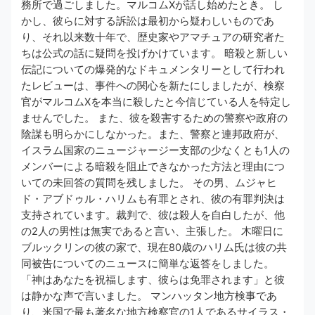
務所で過ごしました。マルコムXが話し始めたとき。 し
かし、彼らに対する訴訟は最初から疑わしいものであ
り、それ以来数十年で、歴史家やアマチュアの研究者た
ちは公式の話に疑問を投げかけています。 暗殺と新しい
伝記についての爆発的なドキュメンタリーとして行われ
たレビューは、事件への関心を新たにしましたが、検察
官がマルコムXを本当に殺したと今信じている人を特定し
ませんでした。 また、彼を殺害するための警察や政府の
陰謀も明らかにしなかった。また、警察と連邦政府が、
イスラム国家のニュージャージー支部の少なくとも1人の
メンバーによる暗殺を阻止できなかった方法と理由につ
いての未回答の質問を残しました。 その男、ムジャヒ
ド・アブドゥル・ハリムも有罪とされ、彼の有罪判決は
支持されています。裁判で、彼は殺人を自白したが、他
の2人の男性は無実であると言い、主張した。 木曜日に
ブルックリンの彼の家で、現在80歳のハリム氏は彼の共
同被告についてのニュースに簡単な返答をしました。
「神はあなたを祝福します、彼らは免罪されます」と彼
は静かな声で言いました。 マンハッタン地方検事であ
り、米国で最も著名な地方検察官の1人であるサイラス・