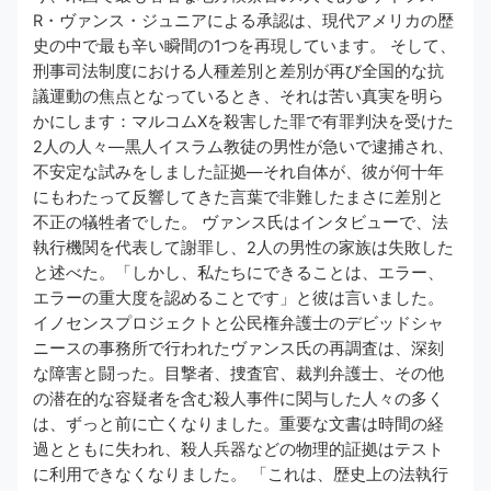
R・ヴァンス・ジュニアによる承認は、現代アメリカの歴
史の中で最も辛い瞬間の1つを再現しています。 そして、
刑事司法制度における人種差別と差別が再び全国的な抗
議運動の焦点となっているとき、それは苦い真実を明ら
かにします：マルコムXを殺害した罪で有罪判決を受けた
2人の人々—黒人イスラム教徒の男性が急いで逮捕され、
不安定な試みをしました証拠—それ自体が、彼が何十年
にもわたって反響してきた言葉で非難したまさに差別と
不正の犠牲者でした。 ヴァンス氏はインタビューで、法
執行機関を代表して謝罪し、2人の男性の家族は失敗した
と述べた。「しかし、私たちにできることは、エラー、
エラーの重大度を認めることです」と彼は言いました。
イノセンスプロジェクトと公民権弁護士のデビッドシャ
ニースの事務所で行われたヴァンス氏の再調査は、深刻
な障害と闘った。目撃者、捜査官、裁判弁護士、その他
の潜在的な容疑者を含む殺人事件に関与した人々の多く
は、ずっと前に亡くなりました。重要な文書は時間の経
過とともに失われ、殺人兵器などの物理的証拠はテスト
に利用できなくなりました。 「これは、歴史上の法執行