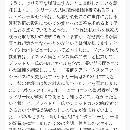
り良く、より公平な場所にすることに貢献したことを意
味します。」 シリーズの共同製作総指揮者であるフィ
ル・ベルテルセン氏は、免罪が議会にこの事件における
連邦政府の役割についての質問への回答を求めるよう促
すことを望んでいると述べた。 「それは私たちを検察の
誤った取り扱いの理解に近づけますが、なぜ責任者が調
査され起訴されなかったのかという疑問が残ります」と
ペイン氏はレビューについて述べました。 ヴァンス氏の
捜査官は、イスラム氏とアジズ氏の弁護士と協力して、
ブラッドリー氏のFBIファイルを含め、長い間公開されて
いた証拠を調査しました。（名前をアル・ムスタファ・
シャバズに変更したブラッドリー氏は2018年に亡くな
り、彼の弁護士は彼が殺人に加わったことを否定しまし
た。） 局のファイルには、ニューヨークの当局者がブラ
ッドリー氏が容疑者であるとは知らされていなかったと
いう報告と、ブラッドリー氏がショットガンの暗殺者で
あるという情報提供者の中古の報告が含まれていまし
た。 パネルはまた、新しい証人にインタビューし、一連
の記録を検討しました：公の声明、検察官のファイル、