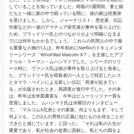
していることを知っていました。暗殺の1週間前、妻と娘
たちと一緒に家の中で眠っている間に、彼の家は焼夷弾
を受けました。 しかし、ジャーナリスト、歴史家、伝記
作家などの一連のアマチュア研究者が事件を取り上げた
ため、ブラッドリー氏とのつながりがより明確になるま
でには何年もかかるでしょう。 これらの民間人の中で最
も重要な人物の1人は、昨年初めにNetflixのドキュメンタ
リーシリーズ「WhoKilled Malcolm X？」を主催したアブ
ドゥル・ラーマン・ムハンマドでした。シリーズのリリ
ース時に、ヴァンス氏は彼が事件を取り上げると発表し
た。ブラッドリー氏を暗殺者の一人として特定したレス
とタマラ・ペインによる新しい伝記「死者が起きてい
る」が出版されたとき、再調査が進行中でした。その本
は、昨年は全米図書賞を、今年はピューリッツァー賞を
受賞しました。 ムハンマド氏は水曜日のインタビュー
で、「マルコムX兄弟とその家族、何よりもまず、そして
何よりも、この2人の男性の正義に似たものを得ることが
できたと感じています」と語った。「それは私の人生が
重要であり、私が社会の改善に貢献し、私たちの国をよ