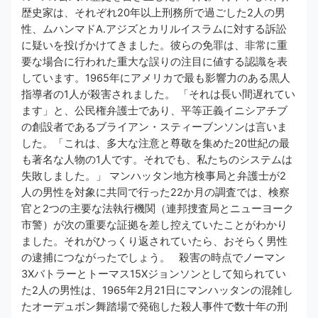
歴史家は、それぞれ20年以上刑務所で過ごした2人の男
性、ムハンマドA.アジズとカリルイスラムに対する訴訟
に疑いを投げかけてきました。彼らの免罪は、非常に重
要な場合に行われた重大な誤りの注目に値する認識を表
しています。1965年にアメリカで最も影響力のある黒人
指導者の1人が殺害されました。 「それは長い間遅れてい
ます」と、公民権弁護士であり、平等正義イニシアチブ
の創設者であるブライアン・スティーブンソンは言いま
した。「これは、多大な注意と尊敬を集めた20世紀の最
も著名な人物の1人です。それでも、私たちのシステムは
失敗しました。」 マンハッタン地方検事局と弁護士が2
人の男性を対象に共同で行った22か月の調査では、検察
官と2つの主要な法執行機関（連邦捜査局とニューヨーク
市警）が次の重要な証拠を差し控えていたことがわかり
ました。それがひっくり返されていたら、おそらく男性
の逮捕につながったでしょう。 殺害の時点でノーマン
3Xバトラーとトーマス15Xジョンソンとして知られてい
た2人の男性は、1965年2月21日にマンハッタンの混雑し
たオーデュボン舞踏場で発砲した殺人事件で数十年の刑