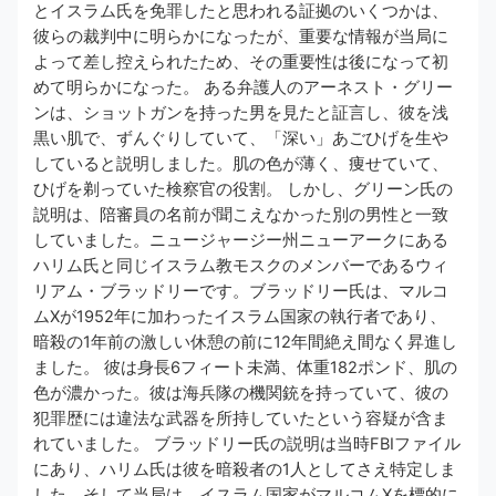
とイスラム氏を免罪したと思われる証拠のいくつかは、
彼らの裁判中に明らかになったが、重要な情報が当局に
よって差し控えられたため、その重要性は後になって初
めて明らかになった。 ある弁護人のアーネスト・グリー
ンは、ショットガンを持った男を見たと証言し、彼を浅
黒い肌で、ずんぐりしていて、「深い」あごひげを生や
していると説明しました。肌の色が薄く、痩せていて、
ひげを剃っていた検察官の役割。 しかし、グリーン氏の
説明は、陪審員の名前が聞こえなかった別の男性と一致
していました。ニュージャージー州ニューアークにある
ハリム氏と同じイスラム教モスクのメンバーであるウィ
リアム・ブラッドリーです。ブラッドリー氏は、マルコ
ムXが1952年に加わったイスラム国家の執行​​者であり、
暗殺の1年前の激しい休憩の前に12年間絶え間なく昇進し
ました。 彼は身長6フィート未満、体重182ポンド、肌の
色が濃かった。彼は海兵隊の機関銃を持っていて、彼の
犯罪歴には違法な武器を所持していたという容疑が含ま
れていました。 ブラッドリー氏の説明は当時FBIファイル
にあり、ハリム氏は彼を暗殺者の1人としてさえ特定しま
した。そして当局は、イスラム国家がマルコムXを標的に