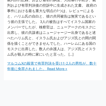
裁判所の記録、および最初の調査、大陪審の手続き、裁
判および有罪判決後の控訴中に生成された文書。 政府の
事件における最も重大な弱点の1つは、レビューによる
と、ハリム氏の自白と、彼の共同被告は無実であるとい
う彼の主張でした。 3人の被告はすべてイスラム国家の
メンバーでしたが、検察官は、ニューアークのモスクに
出席し、彼の共謀者はニュージャージー出身であると述
べたハリム氏と、イスラム氏およびアジズ氏との間の関
係を描くことができませんでした。ハーレムにある国の
モスクに出席した。数人の弁護人は、アジズ氏とイスラ
ム氏が殺人の時に家にいたと言った。 […]
マルコムXの殺害で有罪判決を受けた2人の男性が、数十
年後に免罪されました。
Read More »