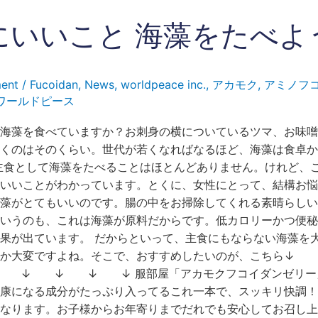
にいいこと 海藻をたべよ
ent
/
Fucoidan
,
News
,
worldpeace inc.
,
アカモク
,
アミノフ
ワールドピース
海藻を食べていますか？お刺身の横についているツマ、お味噌
くのはそのくらい。世代が若くなればなるほど、海藻は食卓か
主食として海藻をたべることはほとんどありません。けれど、
いいことがわかっています。とくに、女性にとって、結構お悩
藻がとてもいいのです。腸の中をお掃除してくれる素晴らしい
いうのも、これは海藻が原料だからです。低カロリーかつ便秘
果が出ています。 だからといって、主食にもならない海藻を
なか大変ですよね。そこで、おすすめしたいのが、こち
↓ ↓ ↓ ↓ 服部屋「アカモクフコイダンゼリー」
康になる成分がたっぷり入ってるこれ一本で、スッキリ快調！
なります。お子様からお年寄りまでだれでも安心してお召し上