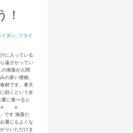
う！
コイダン
,
フコイ
汁に入っている
ら遠ざかってい
この海藻が人間
みの多い便秘。
食材です。寒天
に効くという女
大量に食べると
ら↓ ↓ ↓
です 海藻だ
お通じもよくな
がりいただけま