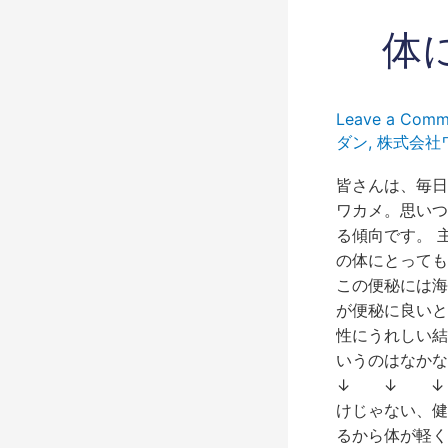
体
体
に
い
い
Leave a Comm
こ
ダン
,
株式会社
と
海
皆さんは、毎日
藻
ワカメ。思いつ
を
る傾向です。 
た
の体にとっても
べ
この便秘には海
よ
が便秘に良いと
う！
性にうれしい結
いうのはなか
↓ ↓ ↓ 
けじゃない、健
るから体が軽く