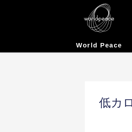
Skip
to
content
World Peace
低カ