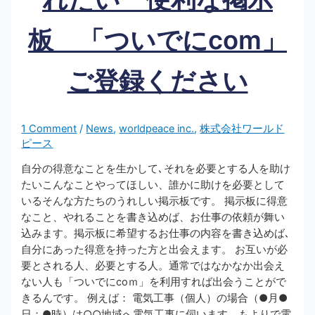
板 「ついでにcom」
ご登録ください
1 Comment
/
News
,
worldpeace inc.
,
株式会社ワールド
ピース
自分の得意なことを生かして､それを必要とする人を助け
たいこんなことやってほしい、誰かに助けを必要として
いるそんな方たちのうれしい掲示板です。 掲示板に得意
なこと、やれることを書き込めば、お仕事の依頼が舞い
込みます。掲示板に希望するお仕事の内容を書き込めば､
自分にあった得意を持った方と出会えます。 お互いが必
要とされる人、必要とする人。通常ではなかなか出会え
ない人も「ついでにcoｍ」を利用すれば出会うことがで
きるんです。 例えば： 電気工事（個人）の場合（●月●
日：●時）は○○地域へ電気工事に伺います。もよりで電