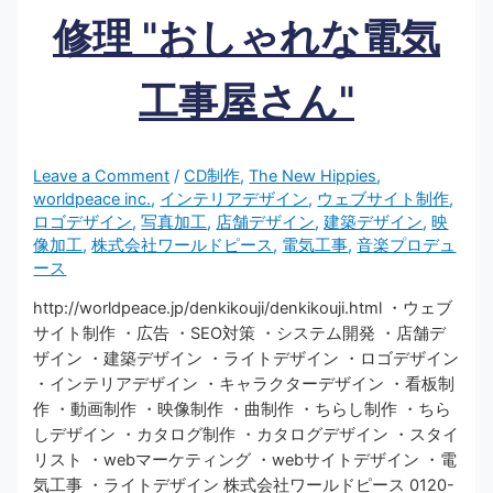
修理 "おしゃれな電気
工事屋さん"
Leave a Comment
/
CD制作
,
The New Hippies
,
worldpeace inc.
,
インテリアデザイン
,
ウェブサイト制作
,
ロゴデザイン
,
写真加工
,
店舗デザイン
,
建築デザイン
,
映
像加工
,
株式会社ワールドピース
,
電気工事
,
音楽プロデュ
ース
http://worldpeace.jp/denkikouji/denkikouji.html ・ウェブ
サイト制作 ・広告 ・SEO対策 ・システム開発 ・店舗デ
ザイン ・建築デザイン ・ライトデザイン ・ロゴデザイン
・インテリアデザイン ・キャラクターデザイン ・看板制
作 ・動画制作 ・映像制作 ・曲制作 ・ちらし制作 ・ちら
しデザイン ・カタログ制作 ・カタログデザイン ・スタイ
リスト ・webマーケティング ・webサイトデザイン ・電
気工事 ・ライトデザイン 株式会社ワールドピース 0120-