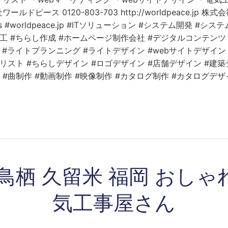
ルドピース 0120-803-703 http://worldpeace.jp 
ies #worldpeace.jp #ITソリューション #システム開発 #シ
加工 #ちらし作成 #ホームページ制作会社 #デジタルコンテンツ
 #ライトプランニング #ライトデザイン #webサイトデザイン 
リスト #ちらしデザイン #ロゴデザイン #店舗デザイン #建築
#曲制作 #動画制作 #映像制作 #カタログ制作 #カタログデザ
 鳥栖 久留米 福岡 おしゃ
気工事屋さん