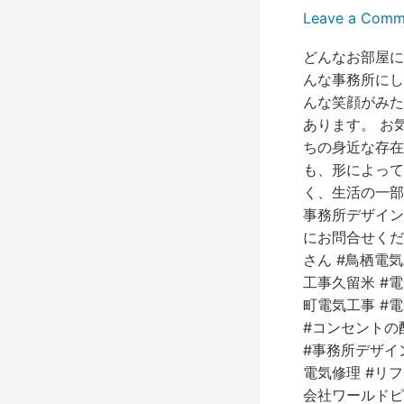
留
Leave a Comm
米
福
どんなお部屋に
岡
んな事務所にし
お
んな笑顔がみた
し
あります。 お
ゃ
ちの身近な存在
れ
も、形によって
な
く、生活の一部
電
事務所デザイン
気
にお問合せくださ
工
さん #鳥栖電気
事
工事久留米 #電
屋
町電気工事 #
さ
#コンセントの
ん
#事務所デザイ
電気修理 #リ
会社ワールドピー