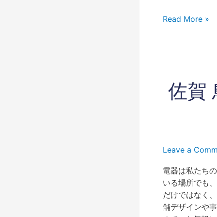
Read More »
佐
佐賀
賀
鳥
栖
久
留
Leave a Comm
米
み
電器は私たちの
や
いる場所でも、
き
だけではなく、
町
舗デザインや事
お