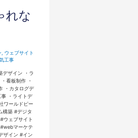
ゃれな
ン
,
ウェブサイト
気工事
築デザイン ・ラ
 ・看板制作 ・
作 ・カタログデ
工事 ・ライトデ
株式会社ワールドピー
ステム構築 #デジタ
 #ウェブサイト
#webマーケテ
デザイン #イン