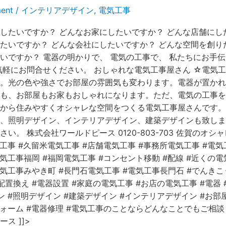
ent
/
インテリアデザイン
,
電気工事
したいですか？ どんなお家にしたいですか？ どんな店舗にし
たいですか？ どんな会社にしたいですか？ どんな空間を創り
いですか？ 電器の明かりで、 電気の工事で、 私たちにお手
気軽にお問合せください。 おしゃれな電気工事屋さん ☆電気工
。光の色や強さでお部屋の雰囲気も変わります。電器が置かれ
も、お部屋もお家もおしゃれになります。ただ、電気の工事を
から住みやすくオシャレな空間をつくる電気工事屋さんです。
、照明デザイン、インテリアデザイン、建築デザインも致しま
い。 株式会社ワールドピース 0120-803-703 佐賀のオシ
工事 #久留米電気工事 #店舗電気工事 #事務所電気工事 #電気
気工事福岡 #福岡電気工事 #コンセント移動 #配線 #近くの電
電気工事みやき町 #長門石電気工事 #電気工事長門石 #でんきこ
配置換え #電器設置 #家庭の電気工事 #お店の電気工事 #電器
ン #照明デザイン #建築デザイン #インテリアデザイン #お部
フォーム #電器修理 #電気工事のことならどんなことでもご相談
ス ]]>