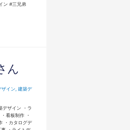
イン #三兄弟
さん
デザイン
,
建築デ
築デザイン ・ラ
 ・看板制作 ・
作 ・カタログデ
工事 ・ライトデ