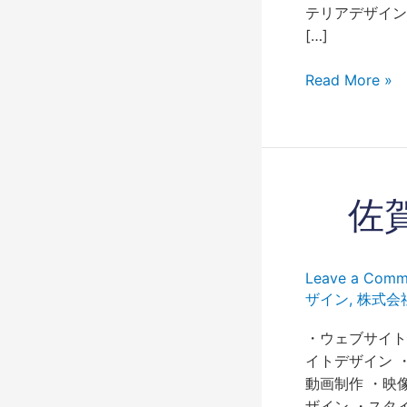
事
テリアデザイン 
屋
[…]
さ
ん』
Read More »
佐
佐
賀
お
し
Leave a Comm
ゃ
ザイン
,
株式会
れ
な
・ウェブサイト
電
イトデザイン 
気
動画制作 ・映
工
ザイン ・スタ