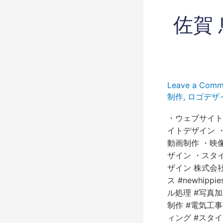
佐
佐賀
賀
鳥
栖
久
留
Leave a Comm
米
制作
,
ロゴデザ
福
岡
・ウェブサイト
『お
イトデザイン 
し
動画制作 ・映
ゃ
ザイン ・スタ
れ
ザイン 株式会社ワー
な
ス #newhipp
電
ル処理 #写真
気
制作 #電気工事
工
ィング #スタイ