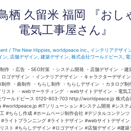
 鳥栖 久留米 福岡 『おし
電気工事屋さん』
ent
/
The New Hippies
,
worldpeace inc.
,
インテリアデザイ
イン
,
店舗デザイン
,
建築デザイン
,
株式会社ワールドピース
,
電
制作 ・広告 ・SEO対策 ・システム開発 ・店舗デザイン ・建
・ロゴデザイン ・インテリアデザイン ・キャラクターデザイン
像制作 ・曲制作 ・ちらし制作 ・ちらしデザイン ・カタログ制
イリスト ・webマーケティング ・webサイトデザイン ・電気
ルドピース 0120-803-703 http://worldpeace.jp 
ies #worldpeace.jp #ITソリューション #システム開発 #シ
加工 #ちらし作成 #ホームページ制作会社 #デジタルコンテンツ
 #ライトプランニング #ライトデザイン #webサイトデザイン 
リスト #ちらしデザイン #ロゴデザイン #店舗デザイン #建築