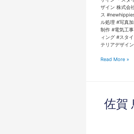
事
ザイン 株式会社ワー
や
ス #newhipp
さ
ル処理 #写真
ん
制作 #電気工事
ィング #スタイ
テリアデザイン 
Read More »
佐
佐賀
賀
鳥
栖
久