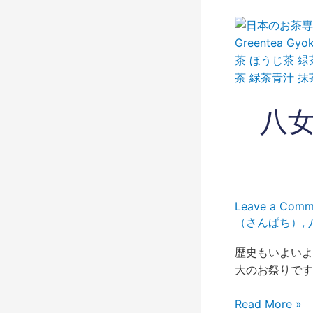
八
女
茶
600
年
八女
祭
が
い
よ
い
よ
Leave a Comm
来
（さんぱち）
,
年！
(2023
歴史もいよいよ
年
大のお祭りです
5
月
Read More »