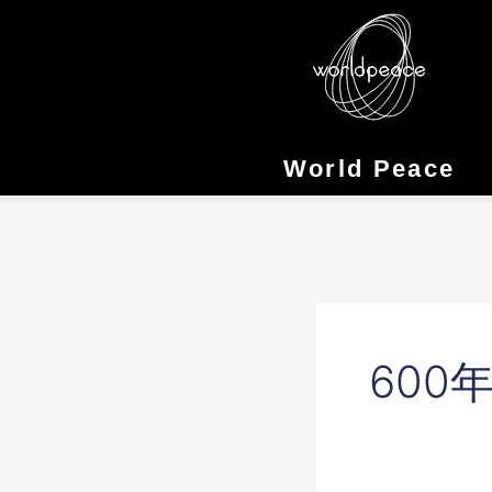
Skip
to
content
World Peace
600