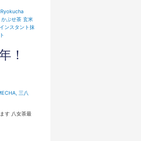
来年！
MECHA
,
三八
ます 八女茶最