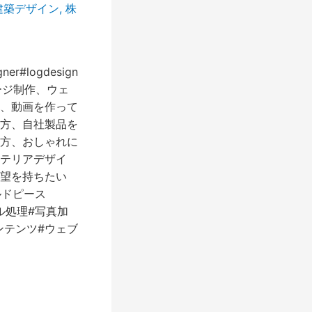
建築デザイン
,
株
gner#logdesign
ホームページ制作、ウェ
、動画を作って
方、自社製品を
方、おしゃれに
テリアデザイ
望を持ちたい
ールドピース
タル処理#写真加
ンテンツ#ウェブ