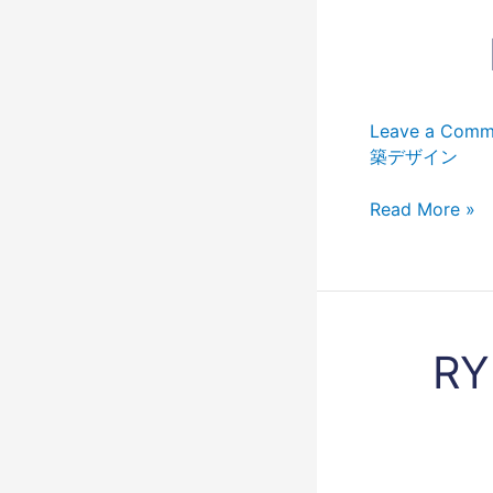
RYUMA
MUKAI
–
Design
Leave a Comm
築デザイン
Read More »
RYUMA
RY
MUKAI
–
Architecture
Design