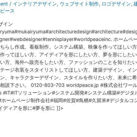
ent
/
インテリアデザイン
,
ウェブサイト制作
,
ロゴデザイン
,
ピース
ザイン
yuma#mukairyuma#architecturedesign#architecture#desi
esigner#webdesigner#tennisplayer#worldpeaceinc. 
ちらし作成、看板制作、システム構築、映像を作ってほしい方
作ってほしい方、アイディアを形にしたい方、夢を形にしたい
い方、海外へ販売をしたい方、ファッションのことを知りたい
テージ衣装をスタイリストしてほしい方、建築デザイン、イン
ン、キャラクターデザイン、スタイルを作りたい方、未来に希
下さい。 0120-803-703 worldpeace.jp #株式会社ワ
ce.jp #IT#ITソリューション#システム開発#システム構築#デジ
#ホームページ制作会社#福岡#佐賀#鳥栖#久留米#デジタルコ
ディアを形に#夢を形に ]]>