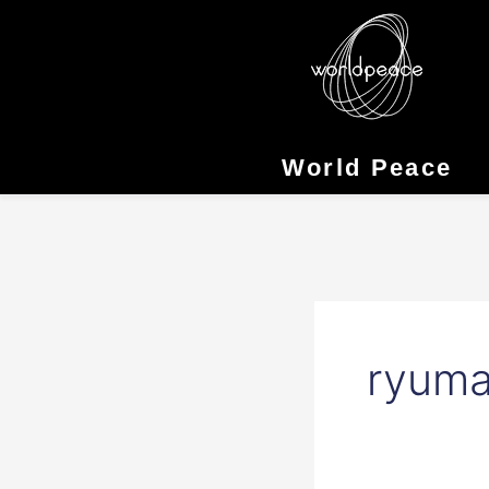
Skip
to
content
World Peace
ryum