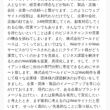
人となりや、経営者の理念などが知れて、製品・店舗・
会社・企業への信頼へと繋がります。このようにウェブ
サイトの役割は、名刺代わりだけでなく、企業や会社、
店舗の顔であり、24時間営業してくれ、顧客対応してく
れる心強い営業マンでもあります。そんなウェブサイト
を持たないということは多くのビジネスチャンスや営業
の機会を損ねてしまいます。また、株式会社ワールドピ
ースは、つくっておしまいではなく、WebサイトやWeb
サービスがリリースされたあとにクライアント様がどう
運営していくのかまでを見据え、ビジネス課題を解決す
るためのWeb戦略を提案、具現化します。そして、クラ
イアント様がご自分の専門分野に専念できるためにサポ
ート致します。 株式会社ワールドピースはWeb制作を通
じて様々な企業様・団体様の課題解決のお手伝いをして
きました。 企業・団体・製品のイメージアップを常に心
がけております。 現代において、ある企業がブランドイ
メージを上げたい、または新商品を発売して宣伝したい
と考えたとき、まず最初に考えるのはWebサイトだと思
います。 せっかく面白い／先進的なことに取り組んでい