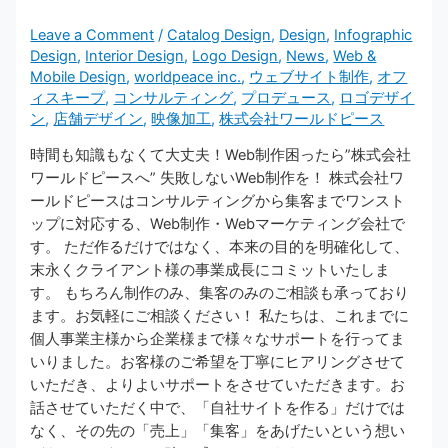
Leave a Comment
/
Catalog Design
,
Design
,
Infographic
Design
,
Interior Design
,
Logo Design
,
News
,
Web &
Mobile Design
,
worldpeace inc.
,
ウェブサイト制作
,
オフ
ィスキープ
,
コンサルティング
,
プロデュース
,
ロゴデザイ
ン
,
店舗デザイン
,
映像加工
,
株式会社ワールドピース
時間も知識もなくて大丈夫！Web制作困ったら”株式会社
ワールドピースへ” 失敗しないWeb制作を！ 株式会社ワ
ールドピースはコンサルティングから集客までワンスト
ップに対応する、Web制作・Webマーケティング会社で
す。 ただ作るだけではなく、本来の目的を明確化して、
末永くクライアント様の事業成長にコミットいたしま
す。 もちろん制作のみ、集客のみのご相談も承っており
ます。お気軽にご相談ください！ 私たちは、これまでに
個人事業主様から企業様まで様々なサポートを行ってま
いりました。お客様のご希望を丁寧にヒアリングさせて
いただき、よりよいサポートをさせていただきます。お
話させていただく中で、「自社サイトを作る」だけでは
なく、その先の「売上」「集客」をあげたいという想い