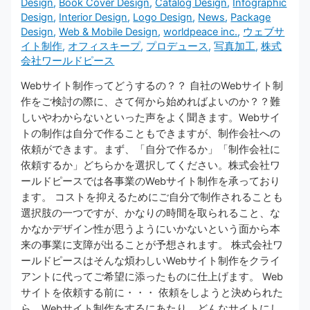
Design
,
Book Cover Design
,
Catalog Design
,
Infographic
Design
,
Interior Design
,
Logo Design
,
News
,
Package
Design
,
Web & Mobile Design
,
worldpeace inc.
,
ウェブサ
イト制作
,
オフィスキープ
,
プロデュース
,
写真加工
,
株式
会社ワールドピース
Webサイト制作ってどうするの？？ 自社のWebサイト制
作をご検討の際に、さて何から始めればよいのか？？難
しいやわからないといった声をよく聞きます。Webサイ
トの制作は自分で作ることもできますが、制作会社への
依頼ができます。まず、「自分で作るか」「制作会社に
依頼するか」どちらかを選択してください。株式会社ワ
ールドピースでは各事業のWebサイト制作を承っており
ます。 コストを抑えるためにご自分で制作されることも
選択肢の一つですが、かなりの時間を取られること、な
かなかデザイン性が思うようにいかないという面から本
来の事業に支障が出ることが予想されます。 株式会社ワ
ールドピースはそんな煩わしいWebサイト制作をクライ
アントに代ってご希望に添ったものに仕上げます。 Web
サイトを依頼する前に・・・ 依頼をしようと決められた
ら、Webサイト制作をするにあたり、どんなサイトにし