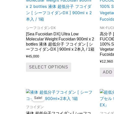
has
multiple
variants.
The
シーフコイダンDX
NK-FUC
options
[Sea Fucoidan DX] Ultra Low
高分子 
may
Molecular Weight Fucoidan 900ml x 2
FUCOIDA
be
bottles 液体 超低分子 フコイダン [ シ
100% Se
ーフコイダンDX ] 900ml x 2本入 / 1箱
Vegetar
chosen
Fucoid
¥
45,000
on
¥
12,960
the
SELECT OPTIONS
product
ADD 
page
Original
Current
This
price
price
product
Sale!
was:
is:
has
¥45,000.
¥28,300.
フコイダン
multiple
液体 超低分子フコイダン [ シーフコ
フコイダ