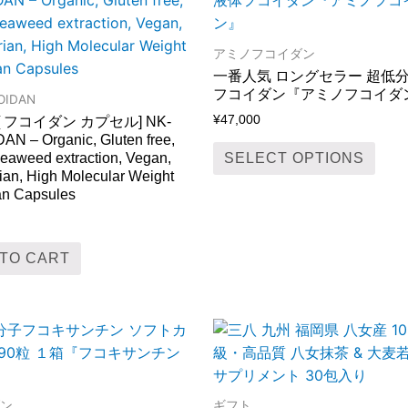
has
mult
アミノフコイダン
varia
一番人気 ロングセラー 超低分
The
フコイダン『アミノフコイダ
OIDAN
opti
¥
47,000
[ フコイダン カプセル] NK-
may
N – Organic, Gluten free,
be
SELECT OPTIONS
aweed extraction, Vegan,
ian, High Molecular Weight
chos
an Capsules
on
the
prod
TO CART
pag
ン
ギフト