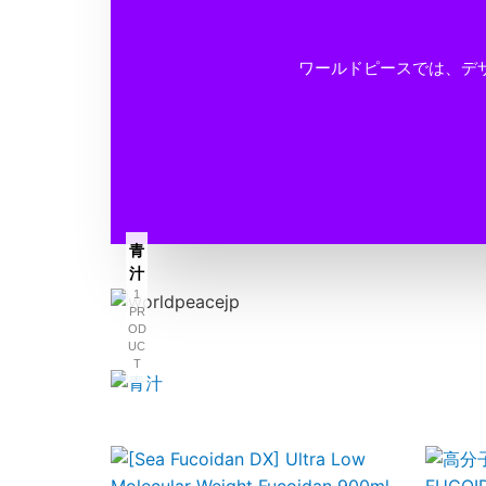
ワールドピースでは、デ
青
汁
1
PR
OD
UC
T
This
product