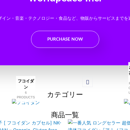
ザイン・音楽・テクノロジー・食品など、物販からサービスまでを
PURCHASE NOW
フコイダ
ン
カテゴリー
6
PRODUCTS
商品一覧
This
prod