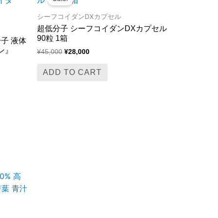
was:
is:
¥45,000.
¥28,000.
シーフコイダンDXカプセル
iple
超低分子 シーフコイダンDXカプセル
nts.
90粒 1箱
子 液体
ン』
¥
45,000
¥
28,000
ons
ADD TO CART
en
uct
e