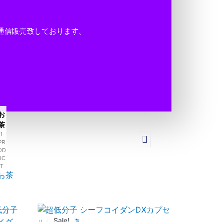
通信販売致しております。
お
茶
1
PR
OD
UC
T
Original
Current
price
price
uct
Sale!