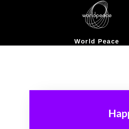
Skip
to
content
World Peace
Happ