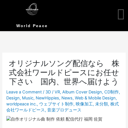
Skip
to
content
World Peace
オリジナルソング配信なら 株
式会社ワールドピースにお任せ
下さい 国内、世界へ届けよう
Leave a Comment
/
3D / VR
,
Album Cover Design
,
CD制作
,
Design
,
Music
,
NewHippies
,
News
,
Web & Mobile Design
,
worldpeace inc.
,
ウェブサイト制作
,
映像加工
,
未分類
,
株式
会社ワールドピース
,
音楽プロデュース