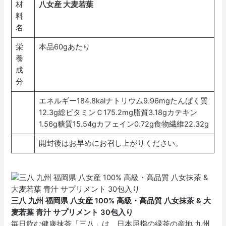
材
八女産 大麦若葉
料
名
栄
本品60gあたり
養
成
分
エネルギー184.8kalナトリウム9.96mgたんぱく質
12.3g総ビタミンＣ175.2mg脂質3.18gカテキン
1.56g糖質15.54gカフェイン0.72g食物繊維22.32g
開封後はお早めにお召し上がりください。
三八 九州 福岡県 八女産 100% 高級・高品質 八女抹茶 & 大
麦若葉 青汁 サプリメント 30包入り
毎日飲む健康抹茶「三八」は、日本屈指の緑茶の産地 九州