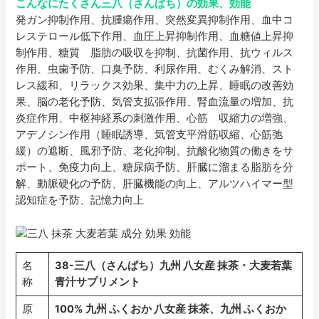
こんなにたくさん三八（さんぱち）の効果、効能
発ガン抑制作用、抗腫瘍作用、突然変異抑制作用、血中コ
レステロール低下作用、血圧上昇抑制作用、血糖値上昇抑
制作用、糖質 脂肪の吸収を抑制、抗菌作用、抗ウィルス
作用、虫歯予防、口臭予防、利尿作用、むくみ解消、スト
レス緩和、リラックス効果、集中力の上昇、睡眠の改善効
果、脳の老化予防、気管支拡張作用、腎血流量の増加、抗
炎症作用、中枢神経系の刺激作用、心筋 収縮力の増強、
アデノシン作用（睡眠誘導、気管支平滑筋収縮、心筋弛
緩）の遮断、風邪予防、老化抑制、抗酸化物質の働きをサ
ポート、免疫力向上、糖尿病予防、肝臓に溜まる脂肪を分
解、動脈硬化の予防、肝臓機能の向上、アルツハイマー型
認知症を予防、記憶力向上
名
38-三八（さんぱち）九州 八女産 抹茶・大麦若葉
称
青汁サプリメント
原
100% 九州 ふくおか 八女産 抹茶、九州 ふくおか