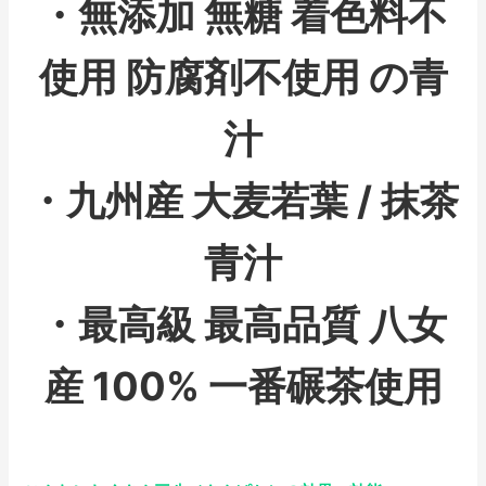
・無添加 無糖 着色料不
使用 防腐剤不使用 の青
汁
・九州産 大麦若葉 / 抹茶
青汁
・最高級 最高品質 八女
産 100% 一番碾茶使用