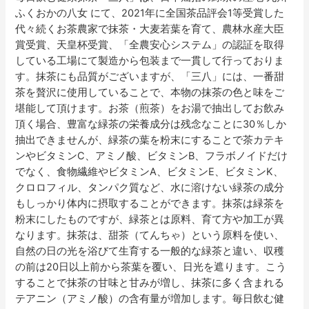
ふくおかの八女 にて、2021年に全国茶品評会1等受賞した
代々続くお茶農家で抹茶・大麦若葉を育て、農林水産大臣
賞受賞、天皇杯受賞、「全農安心システム」の認証を取得
している工場にて製造から包装まで一貫して行っておりま
す。抹茶にも品質がございますが、「三八」には、一番甜
茶を贅沢に使用していることで、本物の抹茶の色と味をご
堪能して頂けます。お茶（煎茶）をお湯で抽出してお飲み
頂く場合、豊富な緑茶の栄養成分は残念なことに30％しか
抽出できませんが、緑茶の葉を粉末にすることで茶カテキ
ンやビタミンC、アミノ酸、ビタミンB、フラボノイドだけ
でなく、食物繊維やビタミンA、ビタミンE、ビタミンK、
クロロフィル、タンパク質など、水に溶けない緑茶の成分
もしっかり体内に摂取することができます。抹茶は緑茶を
粉末にしたものですが、緑茶とは原料、育て方や加工が異
なります。抹茶は、甜茶（てんちゃ）という原料を使い、
自然の日の光を浴びて生育する一般的な緑茶と違い、収穫
の前は20日以上前から茶葉を覆い、日光を遮ります。こう
することで抹茶の甘味と甘みが増し、抹茶に多く含まれる
テアニン（アミノ酸）の含有量が増加します。毎日飲む健