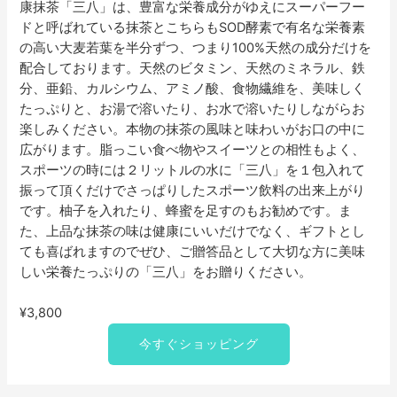
康抹茶「三八」は、豊富な栄養成分がゆえにスーパーフー
ドと呼ばれている抹茶とこちらもSOD酵素で有名な栄養素
の高い大麦若葉を半分ずつ、つまり100%天然の成分だけを
配合しております。天然のビタミン、天然のミネラル、鉄
分、亜鉛、カルシウム、アミノ酸、食物繊維を、美味しく
たっぷりと、お湯で溶いたり、お水で溶いたりしながらお
楽しみください。本物の抹茶の風味と味わいがお口の中に
広がります。脂っこい食べ物やスイーツとの相性もよく、
スポーツの時には２リットルの水に「三八」を１包入れて
振って頂くだけでさっぱりしたスポーツ飲料の出来上がり
です。柚子を入れたり、蜂蜜を足すのもお勧めです。ま
た、上品な抹茶の味は健康にいいだけでなく、ギフトとし
ても喜ばれますのでぜひ、ご贈答品として大切な方に美味
しい栄養たっぷりの「三八」をお贈りください。
¥
3,800
今すぐショッピング