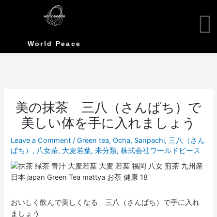
Skip
to
content
World Peace
美の抹茶 三八（さんぱち）で
美しい体を手に入れましょう
Leave a Comment
/
Green tea
,
Ocha
,
Sanpachi
,
三八（さん
ぱち）
,
八女茶
,
大麦若葉
,
未分類
,
株式会社ワールドピース
おいしく飲んで美しくなる 三八（さんぱち）で手に入れ
ましょう