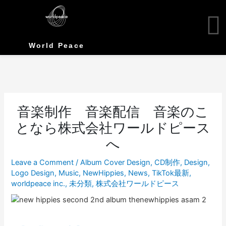
Skip
to
content
World Peace
音楽制作 音楽配信 音楽のこ
となら株式会社ワールドピース
へ
Leave a Comment
/
Album Cover Design
,
CD制作
,
Design
,
Logo Design
,
Music
,
NewHippies
,
News
,
TikTok最新
,
worldpeace inc.
,
未分類
,
株式会社ワールドピース