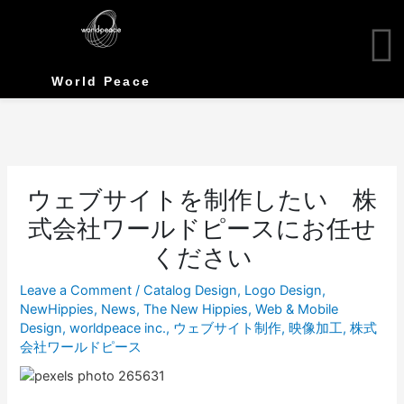
Skip
to
content
World Peace
ウェブサイトを制作したい 株
式会社ワールドピースにお任せ
ください
Leave a Comment
/
Catalog Design
,
Logo Design
,
NewHippies
,
News
,
The New Hippies
,
Web & Mobile
Design
,
worldpeace inc.
,
ウェブサイト制作
,
映像加工
,
株式
会社ワールドピース