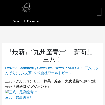
Skip
to
content
World Peace
『最新』“九州産青汁” 新商品
三八！
Leave a Comment
/
Green tea
,
News
,
YAMECHA
,
三八（さ
んぱち）
,
八女茶
,
株式会社ワールドピース
三八
（さんぱち）とは、
抹茶 緑茶 大麦若葉
を原料に出
来た『
粉末状サプリメント
』
三八 最高級青汁