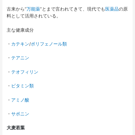
古来から“
万能薬
”とまで言われてきて、現代でも
医薬品
の原
料として活用されている。
主な健康成分
・
カテキン
/
ポリフェノール類
・
テアニン
・
テオフィリン
・
ビタミン類
・
アミノ酸
・
サポニン
大麦若葉