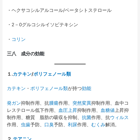
・ヘクサコシルアルコール/ベータシトステロール
・2－0グルコシルイソビテキシン
・
コリン
三八 成分の効能
１
.
カテキン
/
ポリフェノール類
カテキン
・
ポリフェノール類
が持つ
効能
発ガン
抑制作用、抗
腫瘍
作用、
突然変異
抑制作用、血中コ
レステロール低下作用、
血圧上昇
抑制作用、
血糖値
上昇抑
制作用、糖質 脂肪の吸収を抑制、
抗菌
作用、抗
ウィルス
作用、
虫歯
予防、
口臭
予防、
利尿
作用、
むくみ
解消。
２
.
テアニン