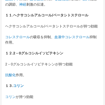
の調節、
神経
刺激の伝達。
１１
.
ヘクサコシルアルコール
/
ベータシトステロール
ヘクサコシルアルコール/ベータシトステロールが持つ効能
コレステロール
の吸収を抑制、
血液中
コレステロール
抑制
作用。
１２
.2
－
0
グルコシルイソビテキシン
2－0グルコシルイソビテキシンが持つ効能
抗酸化
作用。
１３
.
コリン
コリン
が持つ効能