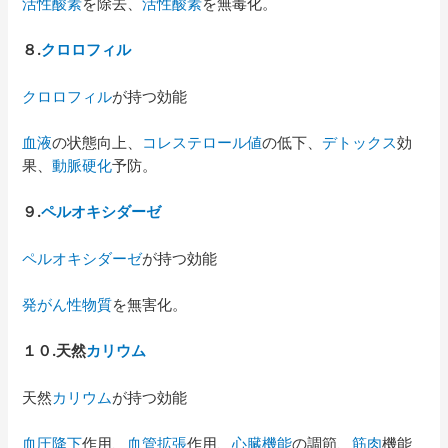
活性酸素
を除去、
活性酸素
を無毒化。
８
.
クロロフィル
クロロフィル
が持つ効能
血液
の状態向上、
コレステロール値
の低下、
デトックス
効
果、
動脈硬化
予防。
９
.
ペルオキシダーゼ
ペルオキシダーゼ
が持つ効能
発がん性物質
を無害化。
１０
.
天然
カリウム
天然
カリウム
が持つ効能
血圧降下
作用、
血管拡張
作用、
心臓機能
の調節、
筋肉
機能