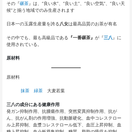
その『
碾茶
』は、“良い水”、“良い土”、“良い空気”、“良い天
候”と揃う地域でのみ生産されます
日本一の玉露生産量を誇る
八女
は最高品質のお茶が有名
その中でも、最も高級品である
『一番碾茶』
が『
三八
』に
使用されている。
原材料
原材料
抹茶
緑茶
大麦若葉
三八の成分にある健康作用
発ガン抑制作用、抗腫瘍作用、突然変異抑制作用、抗が
ん、抗がん剤の作用増強、抗動脈硬化、血中コレステロー
ル上昇抑制、血漿コレステロール低下、血圧上昇抑制、血
糖上昇抑制、血小板凝集抑制、糖質 脂肪の吸収を抑制、