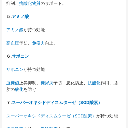
抑制、
抗酸化物質
のサポート。
５
.
アミノ酸
アミノ酸
が持つ効能
高血圧
予防、
免疫力
向上、
６
.
サポニン
サポニン
が持つ効能
血糖値
上昇抑制、
糖尿病
予防 悪化防止、
抗酸化
作用、脂
肪の
酸化
を防ぐ
７
.
スーパーオキシドディスムターゼ（
SOD
酸素）
スーパーオキシドディスムターゼ（SOD酸素）
が持つ効能