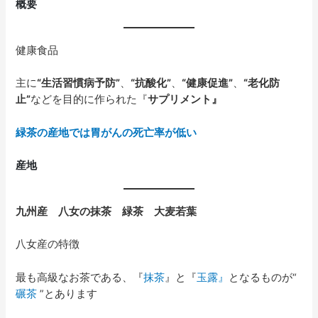
概要
健康食品
主に
“生活習慣病予防”
、
“抗酸化”
、
“健康促進”
、
“老化防
止”
などを目的に作られた『
サプリメント』
緑茶の産地では胃がんの死亡率が低い
産地
九州産 八女の抹茶 緑茶 大麦若葉
八女産の特徴
最も高級なお茶である、『
抹茶
』と『
玉露』
となるものが“
碾茶
”とあります