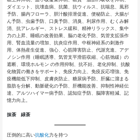
ダイエット、抗壊血病、抗菌、抗ウィルス、抗喘息、風邪
予防、腸内フローラ、胆汁酸排泄促進、便秘防止、大腸が
ん予防、虫歯予防、口臭予防、消臭、利尿作用、むくみ解
消、抗アレルギー、ストレス緩和、精神リラックス、集中
力の上昇、睡眠の改善効果、脳の老化予防、気管支拡張作
用、腎血流量の増加、抗炎症作用、中枢神経系の刺激作
用、体熱産生促進、強心、心筋障害防止、代謝充進、アデ
ノシン作用（睡眠誘導、気管支平滑筋収縮、心筋弛緩）の
遮断、環境ホルモン の作用抑制、抗不妊、老化抑制、抗酸
化物質の働きをサポート、免疫力向上、免疫反応増強、免
疫機能低下抑制、皮膚炎防止、糖尿病予防、肝臓に溜まる
脂肪を分解、動脈硬化の予防、肝機能改善、抑制性神経伝
達、アルツハイマー病予防、認知症予防、脳障害軽減、記
憶力向上。
抹茶 緑茶
圧倒的に高い
抗酸化
力を持つ