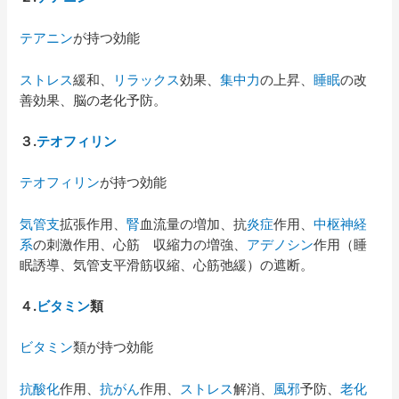
テアニン
が持つ効能
ストレス
緩和、
リラックス
効果、
集中力
の上昇、
睡眠
の改
善効果、脳の老化予防。
３
.
テオフィリン
テオフィリン
が持つ効能
気管支
拡張作用、
腎
血流量の増加、抗
炎症
作用、
中枢神経
系
の刺激作用、心筋 収縮力の増強、
アデノシン
作用（睡
眠誘導、気管支平滑筋収縮、心筋弛緩）の遮断。
４
.
ビタミン
類
ビタミン
類が持つ効能
抗酸化
作用、
抗がん
作用、
ストレス
解消、
風邪
予防、
老化