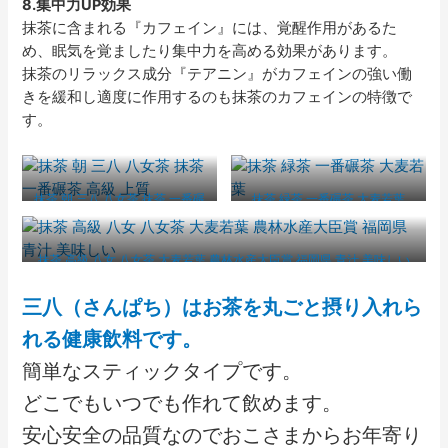
8.集中力UP効果
抹茶に含まれる『カフェイン』には、覚醒作用があるた
め、眠気を覚ましたり集中力を高める効果があります。
抹茶のリラックス成分『テアニン』がカフェインの強い働
きを緩和し適度に作用するのも抹茶のカフェインの特徴で
す。
抹茶 朝 三八 八女茶 抹茶 一番碾
抹茶 緑茶 一番碾茶 大麦若葉
茶 高級 上質
抹茶 高級 八女 八女茶 大麦若葉 農林水産大臣賞 福岡県 青汁 美味しい
三八（さんぱち）はお茶を丸ごと摂り入れら
れる健康飲料です。
簡単なスティックタイプです。
どこでもいつでも作れて飲めます。
安心安全の品質なのでおこさまからお年寄り