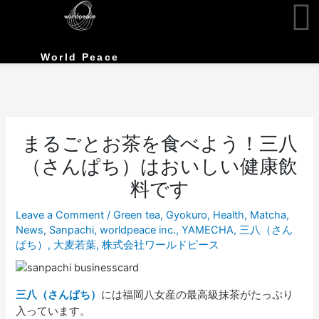
Skip
to
content
World Peace
まるごとお茶を食べよう！三八
（さんぱち）はおいしい健康飲
料です
Leave a Comment
/
Green tea
,
Gyokuro
,
Health
,
Matcha
,
News
,
Sanpachi
,
worldpeace inc.
,
YAMECHA
,
三八（さん
ぱち）
,
大麦若葉
,
株式会社ワールドピース
三八（さんぱち）
には福岡八女産の最高級抹茶がたっぷり
入っています。