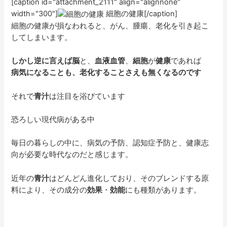
[caption id="attachment_2111" align="alignnone"
width="300"]
細胞の健康[/caption]
細胞の健康が損なわれると、がん、腫瘍、老化を引き起こ
してしまいます。
しかし逆に言えば脳
と、
血液血管
、
細胞
が
健康
であれば
病気になることも、老化することさえも無くなるのです
それで
青汁
は注目を浴びています
恐ろしい現代病がある中
毎日の暮らしの中に、病気の予防、認知症予防と、健康志
向が必要な時代なのだと感じます。
近年の
青汁
はどんどん進化しており、そのブレンドする原
料により、その成分の
効果
・
効能
にも種類があります。