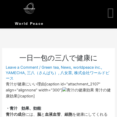
Skip
to
content
World Peace
一日一包の三八で健康に
Leave a Comment
/
Green tea
,
News
,
worldpeace inc.
,
YAMECHA
,
三八（さんぱち）
,
八女茶
,
株式会社ワールドピ
ース
青汁が健康にいい理由[caption id="attachment_2107"
align="alignnone" width="300"]
青汁の健
康効果[/caption]
・青汁 効果、効能
青汁の成分
には、
脳
と
血液血管
、
細胞
を健康にしてくれる