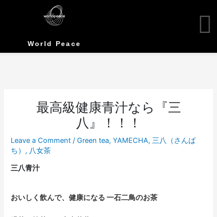
Skip
to
content
World Peace
最高級健康青汁なら『三
八』！！！
Leave a Comment
/
Green tea
,
YAMECHA
,
三八（さんぱ
ち）
,
八女茶
三八青汁
おいしく飲んで、健康になる 一石二鳥のお茶