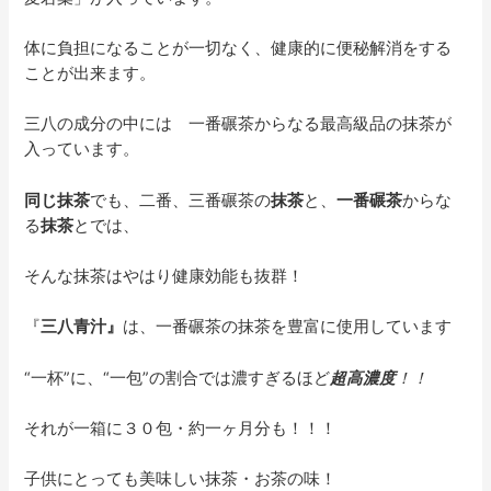
体に負担になることが一切なく、健康的に便秘解消をする
ことが出来ます。
三八の成分の中には 一番碾茶からなる最高級品の抹茶が
入っています。
同じ抹茶
でも、二番、三番碾茶の
抹茶
と、
一番碾茶
からな
る
抹茶
とでは、
そんな抹茶はやはり健康効能も抜群！
『
三八青汁』
は、一番碾茶の抹茶を豊富に使用しています
“一杯”に、“一包”の割合では濃すぎるほど
超
高濃度
！！
それが一箱に３０包・約一ヶ月分も！！！
子供にとっても美味しい抹茶・お茶の味！