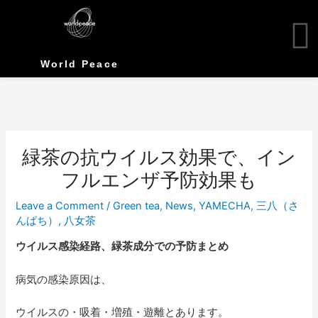
Skip
to
content
World Peace
緑茶の抗ウイルス効果で、イン
フルエンザ予防効果も
Leave a Comment
/
Green tea
,
News
,
YAMECHA
,
三八（さ
んぱち）
,
八女茶
ウイルス感染経路、緑茶成分での予防まとめ
病気の感染原因は、
ウイルスの・吸着・増殖・遊離とあります。