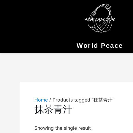
Skip
to
content
World Peace
Home
/ Products tagged “抹茶青汁”
抹茶青汁
Showing the single result