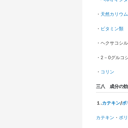
・
天然カリウム
・
ビタミン類
・ヘクサコシル
・2－0グルコ
・
コリン
三八 成分の効
１
.
カテキン
/
ポ
カテキン
・
ポリ