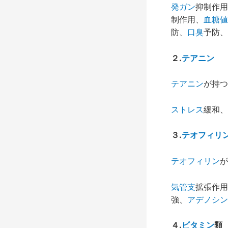
発ガン
抑制作用
制作用、
血糖値
防、
口臭
予防、
２
.
テアニン
テアニン
が持つ
ストレス
緩和、
３
.
テオフィリ
テオフィリン
が
気管支
拡張作用
強、
アデノシン
４
.
ビタミン
類