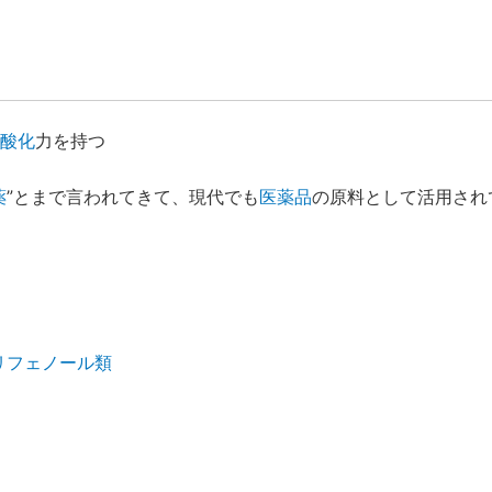
酸化
力を持つ
薬
”とまで言われてきて、現代でも
医薬品
の原料として活用され
リフェノール類