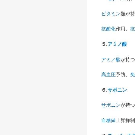
ビタミン
類が持
抗酸化
作用、
抗
５
.
アミノ酸
アミノ酸
が持つ
高血圧
予防、
免
６
.
サポニン
サポニン
が持つ
血糖値
上昇抑制