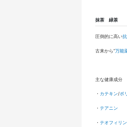
抹茶 緑茶
圧倒的に高い
抗
古来から“
万能
主な健康成分
・
カテキン
/
ポ
・
テアニン
・
テオフィリン