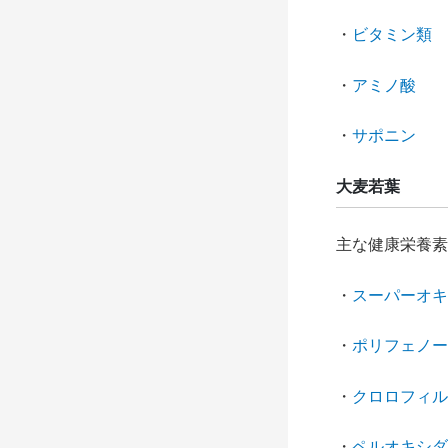
・
ビタミン類
・
アミノ酸
・
サポニン
大麦若葉
主な健康栄養素
・
スーパーオキ
・
ポリフェノー
・
クロロフィル
・
ペルオキシダ