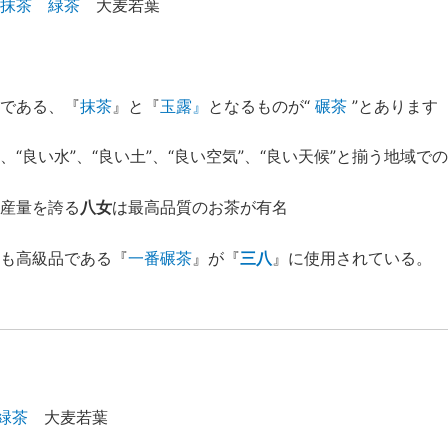
抹茶
緑茶
大麦若葉
である、『
抹茶
』と『
玉露』
となるものが“
碾茶
”とあります
、“良い水”、“良い土”、“良い空気”、“良い天候”と揃う地域で
産量を誇る
八女
は最高品質のお茶が有名
も高級品である『
一番碾茶
』が『
三八
』に使用されている。
緑茶
大麦若葉