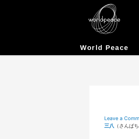
Skip
to
content
World Peace
Leave a Comm
三八
（さんぱち