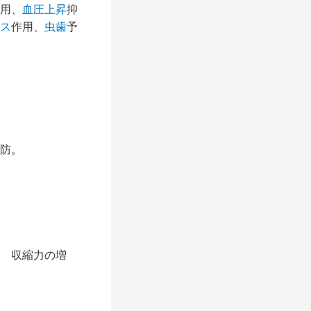
用、
血圧上昇
抑
ス
作用、
虫歯
予
防。
 収縮力の増