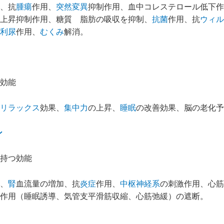
、抗
腫瘍
作用、
突然変異
抑制作用、血中コレステロール低下作
上昇抑制作用、糖質 脂肪の吸収を抑制、
抗菌
作用、抗
ウィル
利尿
作用、
むくみ
解消。
効能
リラックス
効果、
集中力
の上昇、
睡眠
の改善効果、脳の老化予
ン
持つ効能
、
腎
血流量の増加、抗
炎症
作用、
中枢神経系
の刺激作用、心筋
作用（睡眠誘導、気管支平滑筋収縮、心筋弛緩）の遮断。