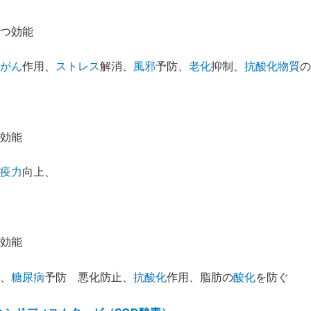
つ効能
がん
作用、
ストレス
解消、
風邪
予防、
老化
抑制、
抗酸化物質
の
効能
疫力
向上、
効能
、
糖尿病
予防 悪化防止、
抗酸化
作用、脂肪の
酸化
を防ぐ