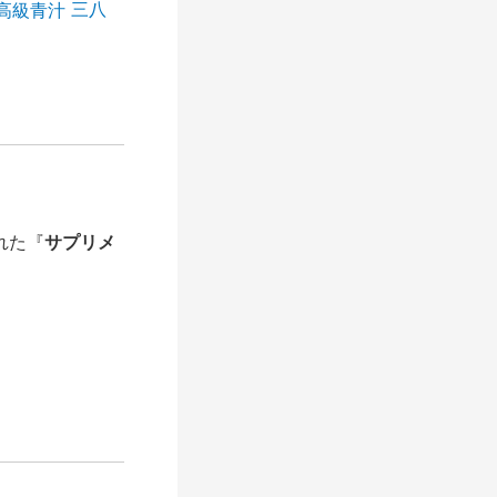
三八
れた『
サプリメ