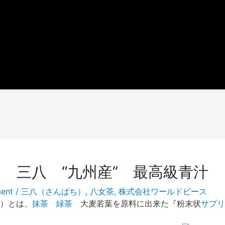
三八 “九州産” 最高級青汁
ent
/
三八（さんぱち）
,
八女茶
,
株式会社ワールドピース
）とは、
抹茶
緑茶
大麦若葉を原料に出来た『粉末状
サプリ