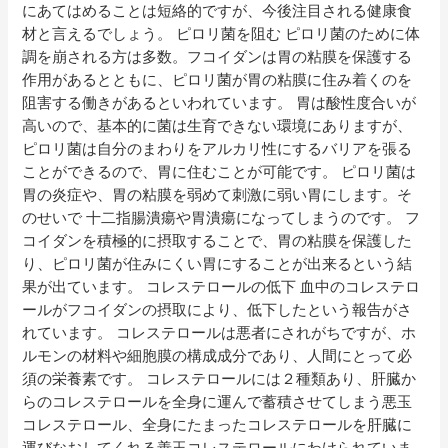
にあてはめることは短絡的ですが、今後注目される健康食
材と言えるでしょう。 ピロリ菌を阻む ピロリ菌のために体
調を崩される方は多数。フコイダンは胃の粘膜を保護する
作用があるとともに、ピロリ菌が胃の粘膜に住み着くのを
阻害する働きがあるといわれています。 胃は酸性度合いが
高いので、基本的に菌は生育できない環境にありますが、
ピロリ菌は自分のまわりをアルカリ性にするバリアを張る
ことができるので、胃に住むことが可能です。 ピロリ菌は
胃の炎症や、胃の粘膜を弱めて刺激に弱い胃にします。そ
のせいで 十二指腸潰瘍や胃潰瘍になってしまうのです。 フ
コイダンを積極的に摂取することで、胃の粘膜を保護した
り、ピロリ菌が住みにくい胃にすることが出来るという結
果が出ています。 コレステロールの低下 血中のコレステロ
ールがフコイダンの摂取により、低下したという報告がさ
れています。 コレステロールは悪者にされがちですが、ホ
ルモンの材料や細胞膜の構成成分であり、人間にとって必
須の栄養素です。 コレステロールには２種類あり、肝臓か
らのコレステロールを全身に運んで蓄積させてしまう悪玉
コレステロール、全身にたまったコレステロールを肝臓に
運びなおしてくれる善玉コレステロールにわけられていま