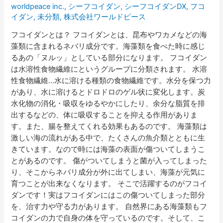
守
worldpeace inc.
,
シーフコイダン
,
シーフコイダンDX
,
フコ
る
イダン
,
未分類
,
株式会社ワールドピース
フ
フコイダンとは？ フコイダンとは、昆布やワカメなどの海
コ
藻類に含まれるネバリ成分です。海藻類を食べた時に感じ
イ
るあの「ヌルッ」としている部分になります。 フコイダン
ダ
は水溶性食物繊維にというグループに分類されます。 水溶
ン
性食物繊維…水に溶ける種類の食物繊維です。水分を保つ力
は
があり、水に溶けるとドロドロのゲル状に変化します。炭
健
水化物の消化・吸収をゆるやかにしたり、余分な脂質を排
康
出するなどの、体に吸収することを抑える作用がありま
へ
す。また、腸を整えてくれる効果もあるのです。 海藻類は
の
激しい海の流れがある中で、たくさんの魚介類とともに生
近
きています。なので時には海藻の表面が傷ついてしまうこ
道
とがあるのです。 傷がついてしまうと菌が入ってしまった
で
り、そこからネバリ成分が外に出てしまい、海藻が元気に
す
育つことが出来なくなります。 そこで活躍するのがフコイ
ダンです！実はフコイダンにはこの傷ついてしまった部分
を、治す力や守る力があります。 自然界にある海藻類もフ
コイダンの力で自身の体を守っているのです。そして、こ