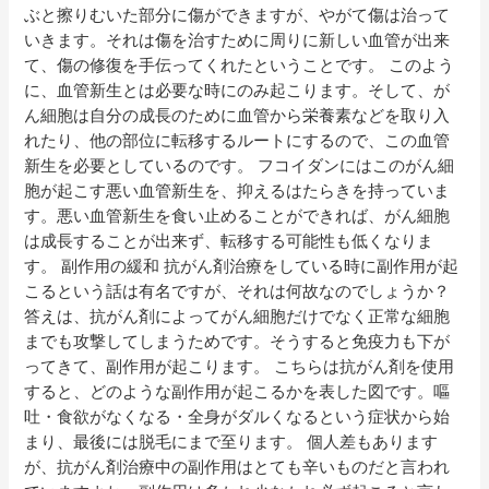
ぶと擦りむいた部分に傷ができますが、やがて傷は治って
いきます。それは傷を治すために周りに新しい血管が出来
て、傷の修復を手伝ってくれたということです。 このよう
に、血管新生とは必要な時にのみ起こります。そして、が
ん細胞は自分の成長のために血管から栄養素などを取り入
れたり、他の部位に転移するルートにするので、この血管
新生を必要としているのです。 フコイダンにはこのがん細
胞が起こす悪い血管新生を、抑えるはたらきを持っていま
す。悪い血管新生を食い止めることができれば、がん細胞
は成長することが出来ず、転移する可能性も低くなりま
す。 副作用の緩和 抗がん剤治療をしている時に副作用が起
こるという話は有名ですが、それは何故なのでしょうか？
答えは、抗がん剤によってがん細胞だけでなく正常な細胞
までも攻撃してしまうためです。そうすると免疫力も下が
ってきて、副作用が起こります。 こちらは抗がん剤を使用
すると、どのような副作用が起こるかを表した図です。嘔
吐・食欲がなくなる・全身がダルくなるという症状から始
まり、最後には脱毛にまで至ります。 個人差もあります
が、抗がん剤治療中の副作用はとても辛いものだと言われ