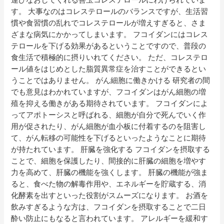
す。 大事なのはコレステロールのバランスですが、生活習
慣や食習慣の乱れでコレステロールが増えすぎると、さま
ざまな病気にかかってしまいます。 フコイダンにはコレス
テロールを下げる効果があるということですので、普段の
食生活で積極的に摂りいれてください。 ただ、コレステロ
ール値をはじめとした脂質異常症を治すことができるとい
うことではありません。 がん細胞に働きかける 研究者の間
でも意見はわかれていますが、フコイダンはがん細胞の増
殖を抑える働きがある期待されています。 フコイダンによ
ってアポトーシスと呼ばれる、細胞が自分で死んでいく作
用が促されたり、がん細胞が血小板に付着するのを阻害し
て、がん転移の可能性を下げるといったようなことに期待
が持たれています。 肝臓を強化する フコイダンを摂取する
ことで、細胞を保護したり、間接的に肝臓の細胞を増やす
力を高めて、肝臓の機能を強くします。 肝臓の機能が強ま
ると、食べた物の解毒作用や、エネルギーを貯蔵する、消
化酵素を出すといった役割がスムーズになります。 お酒を
飲みすぎるような方は、フコイダンを摂取することで二日
酔い防止にもなると言われています。 アレルギーを緩和す