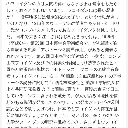
のフコイダンの力は人間の体にもさまざまな健康をもたら
してくれると言われています。 フコイダンには長い歴史
が！ 「沿岸地域には健康的な人が多い」という情報がきっ
かけとなり、1913年スウェーデンの学者であるH・Z・キリ
ン氏がコンブのヌメリ成分であるフコイダンを発見しまし
た。 日本で大きく注目されはじめたきっかけは、1996年
（平成8年）第55回 日本癌学会学術総会で、がん細胞が自
ら自殺する現象「アポトーシス誘導作用」があると発表さ
れたからです。第55回日本癌学会学術総会 （横浜） コンブ
由来フコイダン及びその酵素分解物により誘導されたヒト
胃癌と結腸癌細胞株のアポトーシス フコース硫酸含有多
糖（フコイダン）によるHL-60細胞（白血病細胞株）のアポ
トーシス誘発に関して 宝酒造株式会社と 糖鎖工学研究所に
よる共同研究発表 ようは簡単に言うと、普段の食卓で口に
しているコンブに含まれる成分で、がんが治る可能性を信
頼のある機関が発表したのです。 この発表がテレビや週刊
誌となどで取りあげられ、日本でもフコイダンの存在が世
間に知れ渡るようになりました。 それ以来、多くの会社や
大学がフコイダンの研究を進めていき、さまざまなフコイ