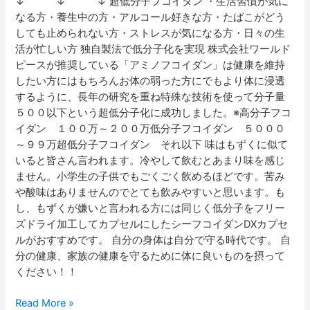
↓ ↓ ↓ 超低分子フコイダン ・生活習慣が気に
なる方・養生中の方・アルコール好きな方・たばこがどう
しても止められない方・ストレスが気になる方・日々の生
活が忙しい方 独自製法で低分子化を実現 株式会社ワールド
ピースが推奨している「アミノフコイダン」は健康を維持
したい方にはもちろんお体の弱った方にでもより体に浸透
するように、長年の研究を重ね特殊な技術を使って分子量
５００以下という超低分子化に成功しました。※高分子フコ
イダン １００万～２００万低分子フコイダン ５０００
～９９万超低分子フコイダン それ以下 味はもずくに似て
いると皆さん言われます。冷やして飲むとあまり味を感じ
ません。小学生の子供でもごくごく飲めるほどです。苦み
や酸味はありませんのでとても飲みやすいと思います。も
し、もずくが嫌いと言われる方には同じく低分子をフリー
ズドライ加工してカプセルにしたシーフコイダンDXカプセ
ルがおすすめです。 自分の身体は自分で守る時代です。 自
分の健康、家族の健康を守るために体に良いものを摂って
ください！！
Read More »