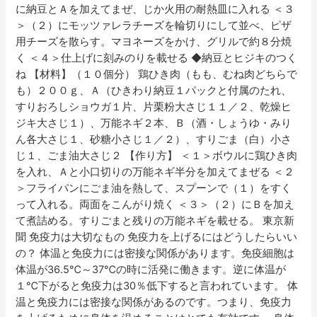
に納豆とＡを加えてまぜ、じか火用の耐熱皿に入れる ＜３
＞（２）にモッツァレラチーズを輪切りにして並べ、ピザ
用チーズを散らす。マヨネーズをかけ、グリルで約８分焼
く ＜４＞仕上げに刻みのりを載せる ◆納豆とヒジキのつく
ね 【材料】（１０個分） 鶏ひき肉（もも、むね肉どちらで
も）２００ｇ、Ａ（ひきわり納豆１パックと付属のたれ、
すりおろしショウガ１片、片栗粉大さじ１１／２、乾燥ヒ
ジキ大さじ１）、万能ネギ２本、Ｂ（酒・しょうゆ・みり
ん各大さじ１、砂糖小さじ１／２）、すりごま（白）小さ
じ１、ごま油大さじ２ 【作り方】 ＜１＞ボウルに鶏ひき肉
を入れ、Ａと小口切りの万能ネギ半分を加えてまぜる ＜２
＞フライパンにごま油を熱して、スプーンで（１）をすく
って入れる。両面をこんがり焼く ＜３＞（２）にＢを加え
て煮詰める。すりごまと残りの万能ネギを載せる。 東京新
聞 免疫力は大切なもの 免疫力を上げるにはどうしたらいい
の？ 体温と免疫力には密接な関係があります。免疫細胞は
体温が36.5℃～37℃の時に活発に働きます。逆に体温が
１℃下がると免疫力は30％低下すると言われています。 体
温と免疫力には密接な関係があるのです。つまり、免疫力