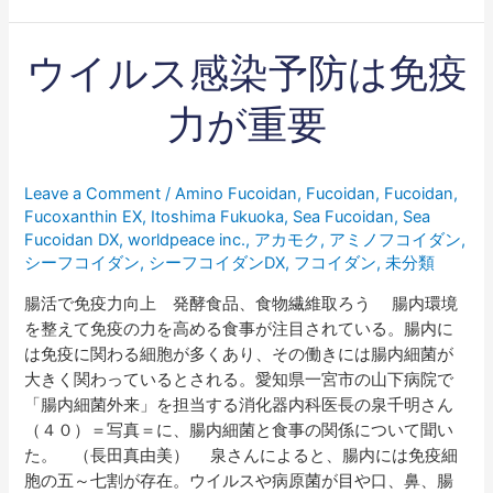
ウ
ウイルス感染予防は免疫
イ
ル
力が重要
ス
感
染
Leave a Comment
/
Amino Fucoidan
,
Fucoidan
,
Fucoidan
,
予
Fucoxanthin EX
,
Itoshima Fukuoka
,
Sea Fucoidan
,
Sea
防
Fucoidan DX
,
worldpeace inc.
,
アカモク
,
アミノフコイダン
,
は
シーフコイダン
,
シーフコイダンDX
,
フコイダン
,
未分類
免
腸活で免疫力向上 発酵食品、食物繊維取ろう 腸内環境
疫
を整えて免疫の力を高める食事が注目されている。腸内に
力
は免疫に関わる細胞が多くあり、その働きには腸内細菌が
が
大きく関わっているとされる。愛知県一宮市の山下病院で
重
「腸内細菌外来」を担当する消化器内科医長の泉千明さん
要
（４０）＝写真＝に、腸内細菌と食事の関係について聞い
た。 （長田真由美） 泉さんによると、腸内には免疫細
胞の五～七割が存在。ウイルスや病原菌が目や口、鼻、腸