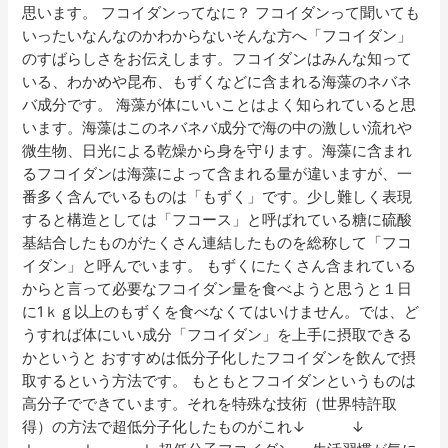
思います。 フコイダンってなに？ フコイダンって聞いても
い
いったいなんなのかわからないそんな方へ「フコイダン」
方
のすばらしさをお伝えします。フコイダンはみんな知って
へ
いる、わかめや昆布、もずくなどに含まれる海藻のネバネ
バ成分です。 海藻が体にいいことはよく知られていると思
います。海藻はこのネバネバ成分で海の中の激しい流れや
微生物、日光による乾燥から身を守ります。海藻に含まれ
るフコイダンは海藻によって含まれる量が違いますが、一
番多く含んでいるものは「もずく」です。少し難しく表現
すると構造としては「フコース」と呼ばれている糖に硫酸
基結合したものがたくさん連結したものを総称して「フコ
イダン」と呼んでいます。 もずくにたくさん含まれている
からと言って必要なフコイダン量を食べようと思うと１日
に1ｋｇ以上のもずくを食べなくてはいけません。では、ど
うすれば体にいい成分「フコイダン」を上手に摂取できる
かというと おすすめは低分子化したフコイダンを飲んで摂
取するという方法です。 もともとフコイダンというものは
高分子でできています。それを特殊な技術（世界特許取
得）の方法で超低分子化したものがこれ↓ ↓