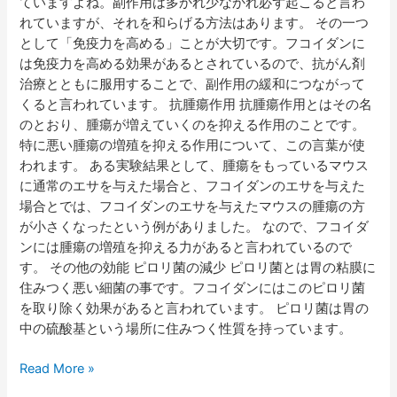
ていますよね。副作用は多かれ少なかれ必ず起こると言わ
れていますが、それを和らげる方法はあります。 その一つ
として「免疫力を高める」ことが大切です。フコイダンに
は免疫力を高める効果があるとされているので、抗がん剤
治療とともに服用することで、副作用の緩和につながって
くると言われています。 抗腫瘍作用 抗腫瘍作用とはその名
のとおり、腫瘍が増えていくのを抑える作用のことです。
特に悪い腫瘍の増殖を抑える作用について、この言葉が使
われます。 ある実験結果として、腫瘍をもっているマウス
に通常のエサを与えた場合と、フコイダンのエサを与えた
場合とでは、フコイダンのエサを与えたマウスの腫瘍の方
が小さくなったという例がありました。 なので、フコイダ
ンには腫瘍の増殖を抑える力があると言われているので
す。 その他の効能 ピロリ菌の減少 ピロリ菌とは胃の粘膜に
住みつく悪い細菌の事です。フコイダンにはこのピロリ菌
を取り除く効果があると言われています。 ピロリ菌は胃の
中の硫酸基という場所に住みつく性質を持っています。
Read More »