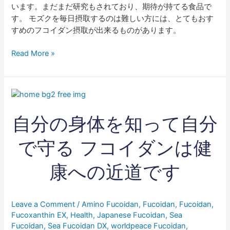
います。まだまだ研究もされており、期待が持てる食品で
す。 モズクを毎日摂取するのは難しい方には、とてもおす
すめのフコイダン摂取が出来るものがあります。
Read More »
自
分
自分の身体を知って自分
の
身
体
で守る フコイダンは健
を
知
康への近道です
っ
て
自
Leave a Comment
/
Amino Fucoidan
,
Fucoidan
,
Fucoidan
,
分
Fucoxanthin EX
,
Health
,
Japanese Fucoidan
,
Sea
で
Fucoidan
,
Sea Fucoidan DX
,
worldpeace Fucoidan
,