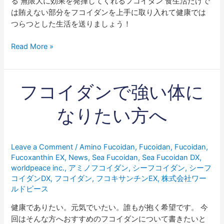
る 無限大に効果を発揮してくれるフコイダン 食生活だけで
は賄えない部分をフコイダンを上手に取り入れて健康では
つらつとした生活を送りましょう！
Read More »
フ
フコイダンで強い体に
コ
イ
なりたい方へ
ダ
ン
で
Leave a Comment
/
Amino Fucoidan
,
Fucoidan
,
Fucoidan
,
強
Fucoxanthin EX
,
News
,
Sea Fucoidan
,
Sea Fucoidan DX
,
い
worldpeace inc.
,
アミノフコイダン
,
シーフコイダン
,
シーフ
体
コイダンDX
,
フコイダン
,
フコキサンチンEX
,
株式会社ワー
に
ルドピース
な
健康でありたい。元気でいたい。誰もが抱く希望です。 今
り
回はそんな方へおすすめのフコイダンについて書きたいと
た