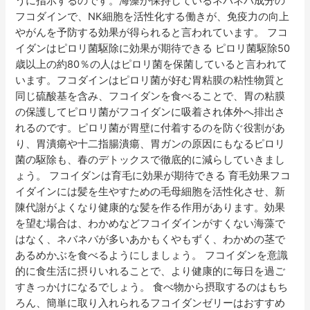
うに指示するのです。海藻が保持しているネバネバ成分の
う
フコダインで、NK細胞を活性化する働きが、免疫力の向上
やがんを予防する効果が得られると言われています。 フコ
イダンはピロリ菌駆除に効果が期待できる ピロリ菌駆除50
歳以上の約80％の人はピロリ菌を保菌していると言われて
います。フコダインはピロリ菌が好む胃粘膜の粘性物質と
同じ硫酸基を含み、フコイダンを食べることで、胃の粘膜
の保護してピロリ菌がフコイダンに吸着され体外へ排出さ
れるのです。ピロリ菌が胃壁に付着するのを防ぐ役割があ
り、胃潰瘍や十二指腸潰瘍、胃ガンの原因にもなるピロリ
菌の駆除も、春のデトックスで徹底的に減らしていきまし
ょう。 フコイダンは育毛に効果が期待できる 育毛効果フコ
イダインには髪を生やすための毛母細胞を活性化させ、新
陳代謝がよくなり健康的な髪を作る作用があります。効果
を望む場合は、わかめなどフコイダインがすくない海藻で
はなく、ネバネバが多いあかもくやもずく、わかめの茎で
あるめかぶを食べるようにしましょう。 フコイダンを意識
的に食生活に摂りいれることで、より健康的に毎日を過ご
すきっかけになるでしょう。 食べ物から摂取するのはもち
ろん、簡単に取り入れられるフコイダンゼリーはおすすめ