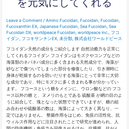
を元気にしてくれる
の
効
能
Leave a Comment
/
Amino Fucoidan
,
Fucoidan
,
Fucoidan
,
が
Fucoxanthin EX
,
Japanese Fucoidan
,
Sea Fucoidan
,
Sea
体
Fucoidan DX
,
worldpeace Fucoidan
,
worldpeace inc.
,
フコ
を
イダン
,
フコキサンチンEX
,
未分類
,
株式会社ワールドピース
元
フコイダン天然の成分をご紹介します 自然治癒力を正常に
気
してくれるフコイダン フコイダンはモズクやコンブなどの
に
海藻類のネバネバ成分に多く含まれる天然成分で、海藻が
し
砂などで傷ついてしまった部分を修復したり、引き潮時に
て
身体が乾燥するのを防いだりする海藻にとって非常に大切
く
な成分であり、特にモズクに多く含まれる事が分かってい
れ
ます。 フコースという糖をメインに、ウロン酸などの フコ
る
ース以外の糖 と、ヌメリのもとである 硫酸基 が網の目のよ
うに結合して、塊となった状態でできていますが、糖の組
み合わせや硫酸基の数は、海藻によって大きく異なり、一
定ではありません。 整腸作用をはじめ、免疫の活性化、抗
ウィルス作用などに注目されたことで研究が進められ、人
間の防衛機能・免疫力を回復させるほか、抗腫瘍、抗がん