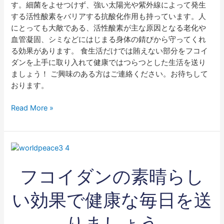
す。細菌をよせつけず、強い太陽光や紫外線によって発生
する活性酸素をバリアする抗酸化作用も持っています。人
にとっても大敵である、活性酸素が主な原因となる老化や
血管凝固、シミなどにはじまる身体の錆びから守ってくれ
る効果があります。 食生活だけでは賄えない部分をフコイ
ダンを上手に取り入れて健康ではつらつとした生活を送り
ましょう！ ご興味のある方はご連絡ください。お待ちして
おります。
Read More »
フ
コ
フコイダンの素晴らし
イ
ダ
ン
い効果で健康な毎日を送
の
素
りましょう