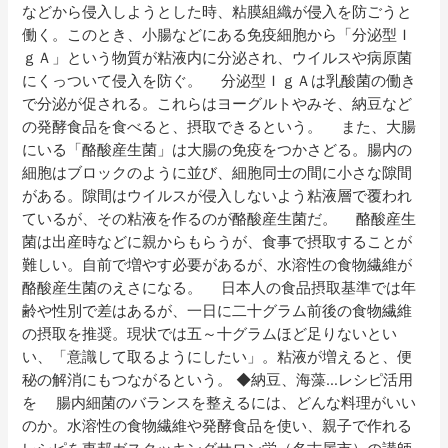
などから侵入しようとした時、粘膜組織が侵入を防ごうと
働く。このとき、小腸などにある免疫細胞から「分泌型Ｉ
ｇＡ」という物質が粘液内に分泌され、ウイルスや病原菌
にくっついて侵入を防ぐ。 分泌型ＩｇＡは乳酸菌の働き
で分泌が促される。これらはヨーグルトやみそ、納豆など
の発酵食品を食べると、摂取できるという。 また、大腸
にいる「酪酸産生菌」は大腸の免疫をつかさどる。腸内の
細胞はブロックのように並び、細胞同士の間に小さな隙間
がある。隙間はウイルスが侵入しないよう粘液層で覆われ
ているが、その粘液を作るのが酪酸産生菌だ。 酪酸産生
菌は出産時などに親からもらうが、食事で摂取することが
難しい。自前で増やす必要があるが、水溶性の食物繊維が
酪酸産生菌のえさになる。 日本人の食品摂取基準では年
齢や性別で差はあるが、一日に二十グラム前後の食物繊維
の摂取を推奨。現状では五～十グラムほど足りないとい
い、「意識して取るようにしたい」。粘液が増えると、便
秘の解消にもつながるという。 ◆納豆、海藻…レシピ活用
を 腸内細菌のバランスを整えるには、どんな料理がいい
のか。水溶性の食物繊維や発酵食品を使い、親子で作れる