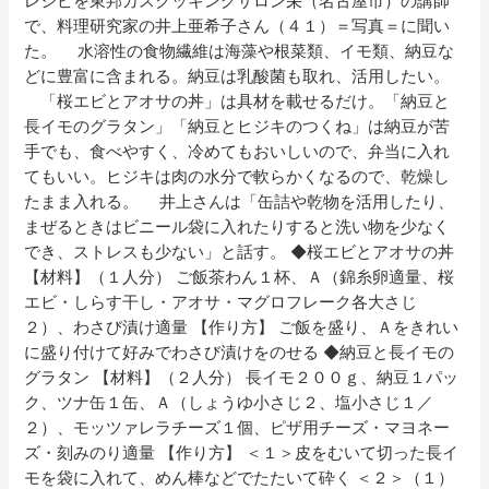
レシピを東邦ガスクッキングサロン栄（名古屋市）の講師
で、料理研究家の井上亜希子さん（４１）＝写真＝に聞い
た。 水溶性の食物繊維は海藻や根菜類、イモ類、納豆な
どに豊富に含まれる。納豆は乳酸菌も取れ、活用したい。
「桜エビとアオサの丼」は具材を載せるだけ。「納豆と
長イモのグラタン」「納豆とヒジキのつくね」は納豆が苦
手でも、食べやすく、冷めてもおいしいので、弁当に入れ
てもいい。ヒジキは肉の水分で軟らかくなるので、乾燥し
たまま入れる。 井上さんは「缶詰や乾物を活用したり、
まぜるときはビニール袋に入れたりすると洗い物を少なく
でき、ストレスも少ない」と話す。 ◆桜エビとアオサの丼
【材料】（１人分） ご飯茶わん１杯、Ａ（錦糸卵適量、桜
エビ・しらす干し・アオサ・マグロフレーク各大さじ
２）、わさび漬け適量 【作り方】 ご飯を盛り、Ａをきれい
に盛り付けて好みでわさび漬けをのせる ◆納豆と長イモの
グラタン 【材料】（２人分） 長イモ２００ｇ、納豆１パッ
ク、ツナ缶１缶、Ａ（しょうゆ小さじ２、塩小さじ１／
２）、モッツァレラチーズ１個、ピザ用チーズ・マヨネー
ズ・刻みのり適量 【作り方】 ＜１＞皮をむいて切った長イ
モを袋に入れて、めん棒などでたたいて砕く ＜２＞（１）