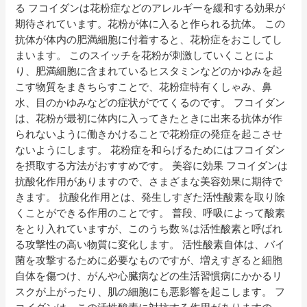
る フコイダンは花粉症などのアレルギーを緩和する効果が
期待されています。花粉が体に入ると作られる抗体。 この
抗体が体内の肥満細胞に付着すると、花粉症をおこしてし
まいます。 このスイッチを花粉が刺激していくことによ
り、肥満細胞に含まれているヒスタミンなどのかゆみを起
こす物質をまきちらすことで、花粉症特有くしゃみ、鼻
水、目のかゆみなどの症状がでてくるのです。 フコイダン
は、花粉が最初に体内に入ってきたときに出来る抗体が作
られないように働きかけることで花粉症の発症を起こさせ
ないようにします。 花粉症を和らげるためにはフコイダン
を摂取する方法がおすすめです。 美容に効果 フコイダンは
抗酸化作用がありますので、さまざまな美容効果に期待で
きます。 抗酸化作用とは、発生しすぎた活性酸素を取り除
くことができる作用のことです。 普段、呼吸によって酸素
をとり入れていますが、このうち数％は活性酸素と呼ばれ
る攻撃性の高い物質に変化します。 活性酸素自体は、バイ
菌を攻撃するために必要なものですが、増えすぎると細胞
自体を傷つけ、がんや心臓病などの生活習慣病にかかるリ
スクが上がったり、肌の細胞にも悪影響を起こします。 フ