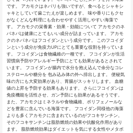
ア
です。 アカモクはネバリも強いですが、食べるとシャキシ
ッ
ャキとしていて歯ごたえが楽しめます。 味や香りにもクセ
プ！
がなくどんな料理にも合わせやすく活用しやすい海藻で
す。 アカモクの栄養素・効果・効能について アカモクのネ
バネバは健康にとてもいい成分が詰まっています。 アカモ
クのネバネバはフコイダンという成分です。 このフコイダ
ンという成分が免疫力UPにとても重要な役割を持っていま
す。 フコイダンは食物繊維の一種です。 フコイダンが生活
習慣病予防やアレルギー予防にとても効果があるとされて
います。 フコイダンが腸内で水分を抱え込んで余分なコレ
ステロールや糖分を 包み込み体の外へ排出します。 便秘気
味の方にも大変効果があり、胃腸がスッキリします。 血糖
値の上昇を予防する効果もあります。 さらにフコイダンは
免疫機能を活性させ、ガン予防にも効果があるそうです。
また、アカモクはミネラルや食物繊維、ポリフェノールな
どを豊富に含んでいる海藻です。 フコイダン同様他の海藻
よりも多くアカモクに含まれているのがフコキサンチン。
そのフコキサンチンは脂肪燃焼の効果や抗酸化作用があり
ます。 脂肪燃焼効果はダイエットを気にする女性やメタボ