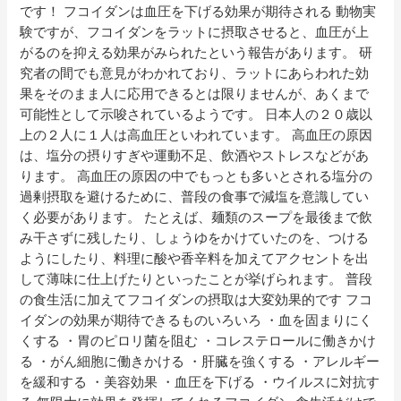
です！ フコイダンは血圧を下げる効果が期待される 動物実
験ですが、フコイダンをラットに摂取させると、血圧が上
がるのを抑える効果がみられたという報告があります。 研
究者の間でも意見がわかれており、ラットにあらわれた効
果をそのまま人に応用できるとは限りませんが、あくまで
可能性として示唆されているようです。 日本人の２０歳以
上の２人に１人は高血圧といわれています。 高血圧の原因
は、塩分の摂りすぎや運動不足、飲酒やストレスなどがあ
ります。 高血圧の原因の中でもっとも多いとされる塩分の
過剰摂取を避けるために、普段の食事で減塩を意識してい
く必要があります。 たとえば、麺類のスープを最後まで飲
み干さずに残したり、しょうゆをかけていたのを、つける
ようにしたり、料理に酸や香辛料を加えてアクセントを出
して薄味に仕上げたりといったことが挙げられます。 普段
の食生活に加えてフコイダンの摂取は大変効果的です フコ
イダンの効果が期待できるものいろいろ ・血を固まりにく
くする ・胃のピロリ菌を阻む ・コレステロールに働きかけ
る ・がん細胞に働きかける ・肝臓を強くする ・アレルギー
を緩和する ・美容効果 ・血圧を下げる ・ウイルスに対抗す