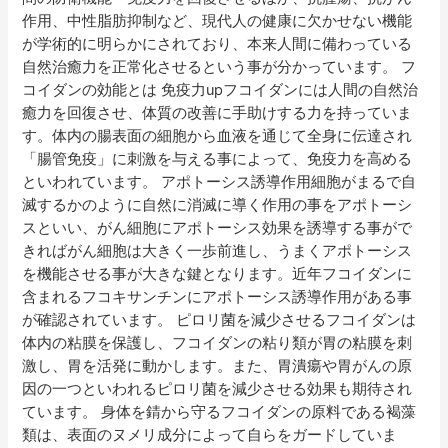
作用、中性脂肪抑制など、現代人の健康に欠かせない機能
が学術的に明らかにされており、本来人間に備わっている
自然治癒力を正常化させるという事が分かっています。 フ
コイダンの効能とは 免疫力upフコイダンには人間の自然治
癒力を回復させ、体質の改善に手助けする力を持っていま
す。体内の腸表面の細胞から血液を通じて全身に伝達され
「腸管免疫」に刺激を与える事によって、免疫力を高める
といわれています。 アポトーシス誘導作用細胞がまるで自
滅するかのように自然に消滅に導く作用の事をアポトーシ
スといい、がん細胞にアポトーシス効果を誘導する事がで
きればがん細胞は大きく一歩前進し、うまくアポトーシス
を機能させる事が大きな鍵となります。近年フコイダンに
含まれるフコキサンチンにアポトーシス誘導作用がある事
が確認されています。 ピロリ菌を減少させるフコイダンは
体内の粘膜を保護し、フコイダンの粘り類が胃の粘膜を刺
激し、胃を活発に動かします。また、胃潰瘍や胃がんの原
因の一つといわれるピロリ菌を減少させる効果も期待され
ています。 身体を錆から守るフコイダンの原料である褐藻
類は、表面のヌメリ成分によって自らをガードしていま