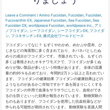
晴
ら
し
Leave a Comment
/
Amino Fucoidan
,
Fucoidan
,
Fucoidan
,
い
Fucoxanthin EX
,
Japanese Fucoidan
,
Sea Fucoidan
,
Sea
効
Fucoidan DX
,
worldpeace Fucoidan
,
worldpeace inc.
,
アミ
果
ノフコイダン
,
シーフコイダン
,
シーフコイダンDX
,
フコイダ
で
ン
,
フコキサンチンEX
,
株式会社ワールドピース
健
フコイダンってなに？ もずくやわかめ、めかぶや昆布、ひ
康
じきなどの海藻類に多く含まれており、ネバネバとしたぬ
な
めりの成分がフコイダンです。 市販されている、もずくの
毎
多くは養殖されたオキナワモズクで、フコイダンが多くぬ
日
めりが強い製品が多いという特徴があります。 全体の流通
を
量の約95％を占めており、年間約2万トン以上と言われてい
送
ます。 フコイダンの健康効果 フコイダンの健康効果はどの
り
ようなものがあるかご存知ですか？ 血を固まりにくくする
ま
フコイダンの作用で血液をサラサラにしたり、血栓ができ
し
るのを防ぐといった効果が報告されています。 動物実験の
ょ
ものもありますが、フコイダンを使用した抗血栓薬などが
う
作られる可能性が期待されています。 動物実験を直接人間