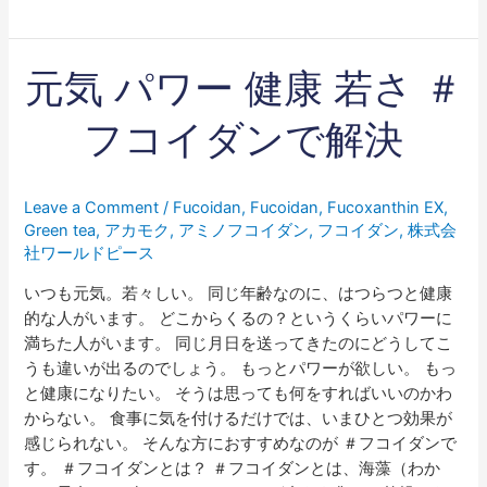
元
元気 パワー 健康 若さ ＃
気
パ
フコイダンで解決
ワ
ー
健
Leave a Comment
/
Fucoidan
,
Fucoidan
,
Fucoxanthin EX
,
康
Green tea
,
アカモク
,
アミノフコイダン
,
フコイダン
,
株式会
若
社ワールドピース
さ
いつも元気。若々しい。 同じ年齢なのに、はつらつと健康
＃
的な人がいます。 どこからくるの？というくらいパワーに
フ
満ちた人がいます。 同じ月日を送ってきたのにどうしてこ
コ
うも違いが出るのでしょう。 もっとパワーが欲しい。 もっ
イ
と健康になりたい。 そうは思っても何をすればいいのかわ
ダ
からない。 食事に気を付けるだけでは、いまひとつ効果が
ン
感じられない。 そんな方におすすめなのが ＃フコイダンで
で
す。 ＃フコイダンとは？ ＃フコイダンとは、海藻（わか
解