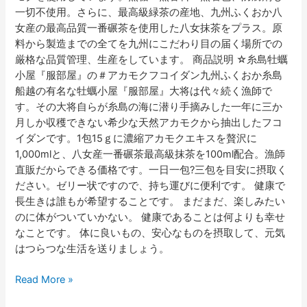
一切不使用。さらに、最高級緑茶の産地、九州ふくおか八
女産の最高品質一番碾茶を使用した八女抹茶をプラス。原
料から製造までの全てを九州にこだわり目の届く場所での
厳格な品質管理、生産をしています。 商品説明 ☆糸島牡蠣
小屋『服部屋』の＃アカモクフコイダン九州ふくおか糸島
船越の有名な牡蠣小屋『服部屋』大将は代々続く漁師で
す。その大将自らが糸島の海に潜り手摘みした一年に三か
月しか収穫できない希少な天然アカモクから抽出したフコ
イダンです。1包15ｇに濃縮アカモクエキスを贅沢に
1,000mlと、八女産一番碾茶最高級抹茶を100ml配合。漁師
直販だからできる価格です。一日一包?三包を目安に摂取く
ださい。ゼリー状ですので、持ち運びに便利です。 健康で
長生きは誰もが希望することです。 まだまだ、楽しみたい
のに体がついていかない。 健康であることは何よりも幸せ
なことです。 体に良いもの、安心なものを摂取して、元気
はつらつな生活を送りましょう。
Read More »