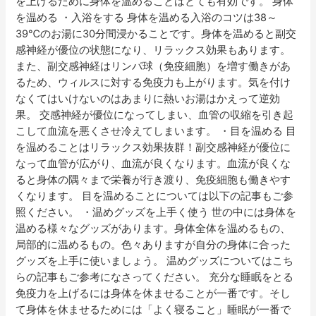
を上げるために身体を温めることはとても有効です。 身体
を温める ・入浴をする 身体を温める入浴のコツは38～
39℃のお湯に30分間浸かることです。身体を温めると副交
感神経が優位の状態になり、リラックス効果もあります。
また、副交感神経はリンパ球（免疫細胞）を増す働きがあ
るため、ウィルスに対する免疫力も上がります。気を付け
なくてはいけないのはあまりに熱いお湯はかえって逆効
果。 交感神経が優位になってしまい、血管の収縮を引き起
こして血流を悪くさせ冷えてしまいます。 ・目を温める 目
を温めることはリラックス効果抜群！副交感神経が優位に
なって血管が広がり、血流が良くなります。血流が良くな
ると身体の隅々まで栄養が行き渡り、免疫細胞も働きやす
くなります。 目を温めることについては以下の記事もご参
照ください。 ・温めグッズを上手く使う 世の中には身体を
温める様々なグッズがあります。身体全体を温めるもの、
局部的に温めるもの。色々ありますが自分の身体に合った
グッズを上手に使いましょう。 温めグッズについてはこち
らの記事もご参考になさってください。 充分な睡眠をとる
免疫力を上げるには身体を休ませることが一番です。そし
て身体を休ませるためには「よく寝ること」睡眠が一番で