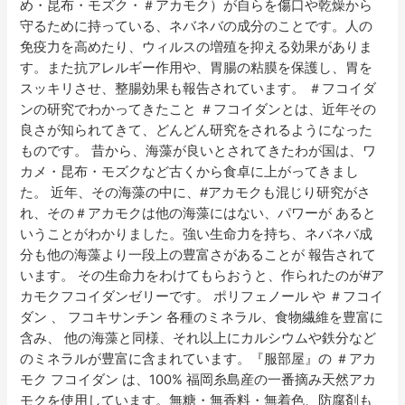
め・昆布・モズク・＃アカモク）が自らを傷口や乾燥から
決
守るために持っている、ネバネバの成分のことです。人の
免疫力を高めたり、ウィルスの増殖を抑える効果がありま
す。また抗アレルギー作用や、胃腸の粘膜を保護し、胃を
スッキリさせ、整腸効果も報告されています。 ＃フコイダ
ンの研究でわかってきたこと ＃フコイダンとは、近年その
良さが知られてきて、どんどん研究をされるようになった
ものです。 昔から、海藻が良いとされてきたわが国は、ワ
カメ・昆布・モズクなど古くから食卓に上がってきまし
た。 近年、その海藻の中に、#アカモクも混じり研究がさ
れ、その＃アカモクは他の海藻にはない、パワーが あると
いうことがわかりました。強い生命力を持ち、ネバネバ成
分も他の海藻より一段上の豊富さがあることが 報告されて
います。 その生命力をわけてもらおうと、作られたのが#ア
カモクフコイダンゼリーです。 ポリフェノール や ＃フコイ
ダン 、 フコキサンチン 各種のミネラル、食物繊維を豊富に
含み、 他の海藻と同様、それ以上にカルシウムや鉄分など
のミネラルが豊富に含まれています。『服部屋』の ＃アカ
モク フコイダン は、100% 福岡糸島産の一番摘み天然アカ
モクを使用しています。無糖・無香料・無着色、防腐剤も