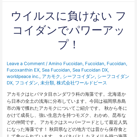
ウ
ウイルスに負けない フ
イ
ル
コイダンでパワーアッ
ス
に
プ！
負
け
な
Leave a Comment
/
Amino Fucoidan
,
Fucoidan
,
Fucoidan
,
い
Fucoxanthin EX
,
Sea Fucoidan
,
Sea Fucoidan DX
,
フ
worldpeace inc.
,
アカモク
,
シーフコイダン
,
シーフコイダン
コ
DX
,
フコイダン
,
未分類
,
株式会社ワールドピース
イ
アカモクはヒバマタ目ホンダワラ科の海藻です。北海道か
ダ
ら日本の全土の浅海に分布しています。今回は福岡県糸島
ン
市の海で獲れたアカモクについてご紹介です。 秋から冬に
で
かけて成長し、強い生息力を持つモズク、わかめ、昆布な
パ
どの仲間です。 アカモクはスーパーフードとして最近人気
ワ
になった海藻です！ 秋田県などの地方では昔から保存食と
ー
して食べられています。 ネバネバとしたヌメリを持つ海藻