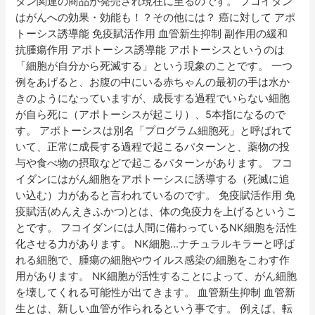
ダン関連の商品が発売され現在に至るのです。 フコイダン
はがんへの効果・効能も！？その他には？ 癌に対して アポ
トーシス誘導能 免疫賦活作用 血管新生抑制 副作用の緩和
抗腫瘍作用 アポトーシス誘導能 アポトーシスというのは
「細胞が自分から死滅する」という現象のことです。 一つ
例をあげると、お腹の中にいる赤ちゃんの最初の手は水か
きのようになっていますが、成長する過程でいらない細胞
が自ら死に（アポトーシスが起こり）、5本指になるので
す。 アポトーシスは別名「プログラム細胞死」と呼ばれて
いて、正常に成長する過程で起こるパターンと、薬物の投
与や食べ物の摂取などで起こるパターンがあります。 フコ
イダンにはがん細胞をアポトーシスに誘導する（死滅に追
い込む）力があると言われているのです。 免疫賦活作用 免
疫賦活(めんえきふかつ)とは、体の免疫力を上げるというこ
とです。 フコイダンには人間に備わっているNK細胞を活性
化させる力があります。 NK細胞…ナチュラルキラーと呼ば
れる細胞で、腫瘍の細胞やウイルス感染の細胞をこわす作
用があります。 NK細胞が活性することによって、がん細胞
を壊してくれる可能性が出てきます。 血管新生抑制 血管新
生とは、新しい血管が作られるという事です。 例えば、転