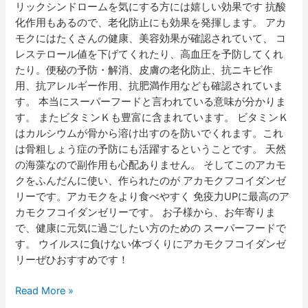
リックシンドロームを気にする方には嬉しい効果です 抗酸
化作用もあるので、老化防止にも効果を発揮します。 アカ
モクにはたくさんの健康、美容効果が確認されていて、 コ
レステロール値を下げてくれたり、高血圧を予防してくれ
たり。便秘の予防・解消、皮膚の老化防止、抗ニキビ作
用、抗アレルギー作用、抗肥満作用なども確認されていま
す。 本当にスーパーフードと言われている意味が分かりま
す。 またビタミンＫも豊富に含まれています。 ビタミンＫ
はカルシウムが骨から溶け出すのを防いでくれます。これ
は骨粗しょう症の予防にも活躍するということです。 天然
の海藻なので副作用も心配ありません。 そしてこのアカモ
クをふんだんに使い、作られたのが アカモクフコイダンゼ
リーです。アカモクをより食べやすく 免疫力UPに最高のア
カモクフコイダンゼリーです。 お子様から、お年寄りま
で、健康に元気に過ごしたい方のための スーパーフードで
す。 ウイルスに負けない体づくりにアカモクフコイダンゼ
リーぜひおすすめです！
Read More »