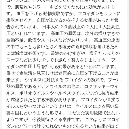
コイダンは、この活性酸素に対抗する作用がありますの
で、肌荒れやシワ、ニキビを防ぐためには効果がありま
す。 血圧を下げる 動物実験ですが、フコイダンをラットに
摂取させると、血圧が上がるのを抑える効果があったと報
告されています。 日本人の２０歳以上の２人に１人は高血
圧といわれています。 高血圧の原因は、塩分の摂りすぎや
運動不足、飲酒やストレスなどがあります。 高血圧の原因
の中でもっとも多いとされる塩分の過剰摂取を避けるため
には減塩は必須です。 醤油のかけすぎや、塩分たっぷりの
スープなどは少しずつでも減らす努力をしましょう。 フコ
イダンの血圧上昇を抑える効果があるといわれています。
併せて食生活を見直しせば健康的に血圧を下げることが出
来ます。 ウイルスに対抗する フコイダンの効果で、プール
熱の原因であるアデノウイルスの他に、コクサッキーウイ
ルス、ポリオウイルスやヘルペスウイルスなどに抗う結果
が確認されたとする実験があります。 フコイダンが直接ウ
イルスをやっつけるというよりは、ウイルスによる悪い影
響を阻むというような形です。 まだまだ実用段階ではない
ようですが、今後期待される案件です。 このようにフコイ
ダンのパワーは計り知れないものであるという結果が出て