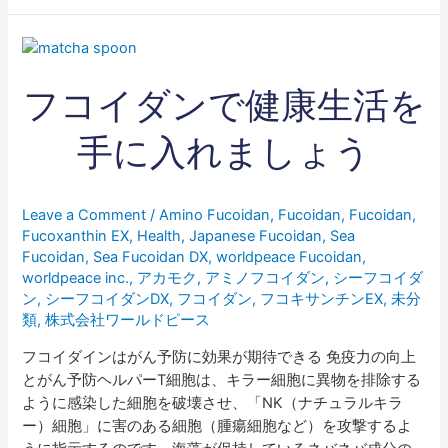
フ
コ
フコイダンで健康生活を
イ
ダ
ン
手に入れましょう
で
健
康
Leave a Comment
/
Amino Fucoidan
,
Fucoidan
,
Fucoidan
,
生
Fucoxanthin EX
,
Health
,
Japanese Fucoidan
,
Sea
活
Fucoidan
,
Sea Fucoidan DX
,
worldpeace Fucoidan
,
を
worldpeace inc.
,
アカモク
,
アミノフコイダン
,
シーフコイダ
ン
,
シーフコイダンDX
,
フコイダン
,
フコキサンチンEX
,
未分
手
類
,
株式会社ワールドピース
に
入
フコイダインはがん予防に効果が期待できる 免疫力の向上
れ
とがん予防ヘルパーT細胞は、キラー細胞に異物を排除する
ま
ように感染した細胞を破壊させ、「NK（ナチュラルキラ
し
ー）細胞」に害のある細胞（腫瘍細胞など）を攻撃するよ
ょ