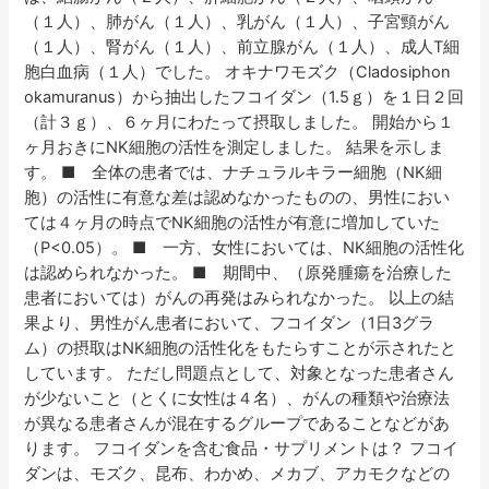
（１人）、肺がん（１人）、乳がん（１人）、子宮頸がん
（１人）、腎がん（１人）、前立腺がん（１人）、成人T細
胞白血病（１人）でした。 オキナワモズク（Cladosiphon
okamuranus）から抽出したフコイダン（1.5ｇ）を１日２回
（計３ｇ）、６ヶ月にわたって摂取しました。 開始から１
ヶ月おきにNK細胞の活性を測定しました。 結果を示しま
す。 ■ 全体の患者では、ナチュラルキラー細胞（NK細
胞）の活性に有意な差は認めなかったものの、男性におい
ては４ヶ月の時点でNK細胞の活性が有意に増加していた
（P<0.05）。 ■ 一方、女性においては、NK細胞の活性化
は認められなかった。 ■ 期間中、（原発腫瘍を治療した
患者においては）がんの再発はみられなかった。 以上の結
果より、男性がん患者において、フコイダン（1日3グラ
ム）の摂取はNK細胞の活性化をもたらすことが示されたと
しています。 ただし問題点として、対象となった患者さん
が少ないこと（とくに女性は４名）、がんの種類や治療法
が異なる患者さんが混在するグループであることなどがあ
ります。 フコイダンを含む食品・サプリメントは？ フコイ
ダンは、モズク、昆布、わかめ、メカブ、アカモクなどの