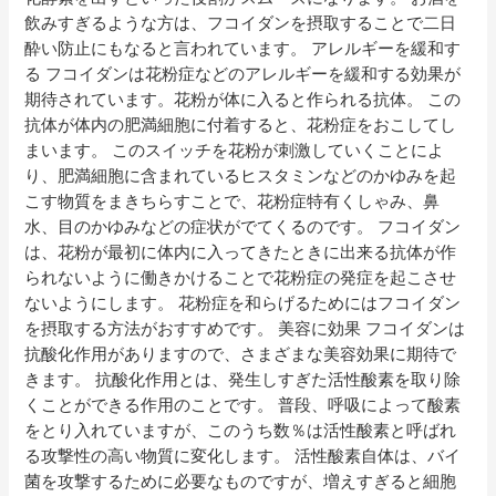
飲みすぎるような方は、フコイダンを摂取することで二日
酔い防止にもなると言われています。 アレルギーを緩和す
る フコイダンは花粉症などのアレルギーを緩和する効果が
期待されています。花粉が体に入ると作られる抗体。 この
抗体が体内の肥満細胞に付着すると、花粉症をおこしてし
まいます。 このスイッチを花粉が刺激していくことによ
り、肥満細胞に含まれているヒスタミンなどのかゆみを起
こす物質をまきちらすことで、花粉症特有くしゃみ、鼻
水、目のかゆみなどの症状がでてくるのです。 フコイダン
は、花粉が最初に体内に入ってきたときに出来る抗体が作
られないように働きかけることで花粉症の発症を起こさせ
ないようにします。 花粉症を和らげるためにはフコイダン
を摂取する方法がおすすめです。 美容に効果 フコイダンは
抗酸化作用がありますので、さまざまな美容効果に期待で
きます。 抗酸化作用とは、発生しすぎた活性酸素を取り除
くことができる作用のことです。 普段、呼吸によって酸素
をとり入れていますが、このうち数％は活性酸素と呼ばれ
る攻撃性の高い物質に変化します。 活性酸素自体は、バイ
菌を攻撃するために必要なものですが、増えすぎると細胞