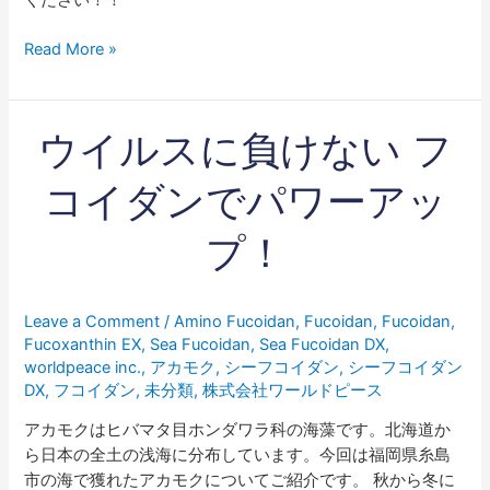
ください！！
Read More »
ウ
ウイルスに負けない フ
イ
ル
コイダンでパワーアッ
ス
に
プ！
負
け
な
Leave a Comment
/
Amino Fucoidan
,
Fucoidan
,
Fucoidan
,
い
Fucoxanthin EX
,
Sea Fucoidan
,
Sea Fucoidan DX
,
フ
worldpeace inc.
,
アカモク
,
シーフコイダン
,
シーフコイダン
コ
DX
,
フコイダン
,
未分類
,
株式会社ワールドピース
イ
アカモクはヒバマタ目ホンダワラ科の海藻です。北海道か
ダ
ら日本の全土の浅海に分布しています。今回は福岡県糸島
ン
市の海で獲れたアカモクについてご紹介です。 秋から冬に
で