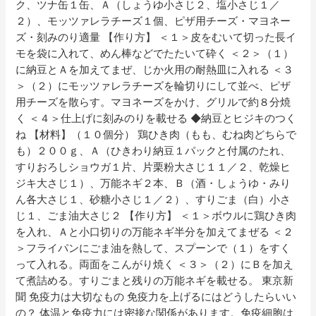
ク、ツナ缶１缶、Ａ（しょうゆ小さじ２、塩小さじ１／
２）、モッツァレラチーズ１個、ピザ用チーズ・マヨネー
ズ・刻みのり適量 【作り方】 ＜１＞皮をむいて切った長イ
モを袋に入れて、めん棒などでたたいて砕く ＜２＞（１）
に納豆とＡを加えてまぜ、じか火用の耐熱皿に入れる ＜３
＞（２）にモッツァレラチーズを輪切りにして並べ、ピザ
用チーズを散らす。マヨネーズをかけ、グリルで約８分焼
く ＜４＞仕上げに刻みのりを載せる ◆納豆とヒジキのつく
ね 【材料】（１０個分） 鶏ひき肉（もも、むね肉どちらで
も）２００ｇ、Ａ（ひきわり納豆１パックと付属のたれ、
すりおろしショウガ１片、片栗粉大さじ１１／２、乾燥ヒ
ジキ大さじ１）、万能ネギ２本、Ｂ（酒・しょうゆ・みり
ん各大さじ１、砂糖小さじ１／２）、すりごま（白）小さ
じ１、ごま油大さじ２ 【作り方】 ＜１＞ボウルに鶏ひき肉
を入れ、Ａと小口切りの万能ネギ半分を加えてまぜる ＜２
＞フライパンにごま油を熱して、スプーンで（１）をすく
って入れる。両面をこんがり焼く ＜３＞（２）にＢを加え
て煮詰める。すりごまと残りの万能ネギを載せる。 東京新
聞 免疫力は大切なもの 免疫力を上げるにはどうしたらいい
の？ 体温と免疫力には密接な関係があります。免疫細胞は