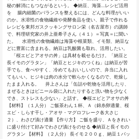
秘の解消にもつながるという。 ◆納豆、海藻…レシピ活用
を 腸内細菌のバランスを整えるには、どんな料理がいい
のか。水溶性の食物繊維や発酵食品を使い、親子で作れる
レシピを東邦ガスクッキングサロン栄（名古屋市）の講師
で、料理研究家の井上亜希子さん（４１）＝写真＝に聞い
た。 水溶性の食物繊維は海藻や根菜類、イモ類、納豆な
どに豊富に含まれる。納豆は乳酸菌も取れ、活用したい。
「桜エビとアオサの丼」は具材を載せるだけ。「納豆と
長イモのグラタン」「納豆とヒジキのつくね」は納豆が苦
手でも、食べやすく、冷めてもおいしいので、弁当に入れ
てもいい。ヒジキは肉の水分で軟らかくなるので、乾燥し
たまま入れる。 井上さんは「缶詰や乾物を活用したり、
まぜるときはビニール袋に入れたりすると洗い物を少なく
でき、ストレスも少ない」と話す。 ◆桜エビとアオサの丼
【材料】（１人分） ご飯茶わん１杯、Ａ（錦糸卵適量、桜
エビ・しらす干し・アオサ・マグロフレーク各大さじ
２）、わさび漬け適量 【作り方】 ご飯を盛り、Ａをきれい
に盛り付けて好みでわさび漬けをのせる ◆納豆と長イモの
グラタン 【材料】（２人分） 長イモ２００ｇ、納豆１パッ