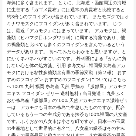
海藻に多く含まれます。 とくに、北海道・函館周辺の海域
に生息する「ガゴメ昆布」には通常の真昆布と比較すると
約3倍ものフコイダンが含まれています。 またモズクではオ
キナワモズクにフコイダンが多く含まれています。 じつ
は、最近「アカモク」にはまっています。 アカモクは、褐
藻類（ヒバマタ目ホンダワラ科）に属する海藻であり、他
の褐藻類と比べても多くのフコイダンを含んでいるという
データがあります。 食べてみたらわかると思いますが、と
にかくネバネバがすごいのです。 外科医による「がんに負
けない心と体の処方箋」引用 参考文献 : 福岡県大島産アカ
モクにおける粘性多糖類含有量の季節変動（第２報） おす
すめのフコイダン おすすめのフコイダンについてはこちら
へ 100% 九州 福岡 糸島産 天然 手摘み 『服部屋』アカモク
エキス フコイダン ゼリー 送料無料 / 当日発送！ 九州ふく
おか糸島産『服部屋』の100% 天然アカモクエキス濃縮ゼリ
ーは、アカモクも日本の糸島で生息したものですが、配合
しているもう一つの主成分である抹茶も100%福岡の八女産
です。ふくおかの八女市は小さな町ですが、日本一の玉露
の生産地として世界的に有名で、八女産の緑茶はその甘み
と香りで最高品質と称されております。八女産緑茶の最高