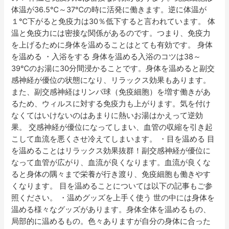
体温が36.5℃～37℃の時に活発に働きます。逆に体温が
１℃下がると免疫力は30％低下すると言われています。 体
温と免疫力には密接な関係があるのです。つまり、免疫力
を上げるために身体を温めることはとても有効です。 身体
を温める ・入浴をする 身体を温める入浴のコツは38～
39℃のお湯に30分間浸かることです。身体を温めると副交
感神経が優位の状態になり、リラックス効果もあります。
また、副交感神経はリンパ球（免疫細胞）を増す働きがあ
るため、ウィルスに対する免疫力も上がります。気を付け
なくてはいけないのはあまりに熱いお湯はかえって逆効
果。 交感神経が優位になってしまい、血管の収縮を引き起
こして血流を悪くさせ冷えてしまいます。 ・目を温める 目
を温めることはリラックス効果抜群！副交感神経が優位に
なって血管が広がり、血流が良くなります。血流が良くな
ると身体の隅々まで栄養が行き渡り、免疫細胞も働きやす
くなります。 目を温めることについては以下の記事もご参
照ください。 ・温めグッズを上手く使う 世の中には身体を
温める様々なグッズがあります。身体全体を温めるもの、
局部的に温めるもの。色々ありますが自分の身体に合った