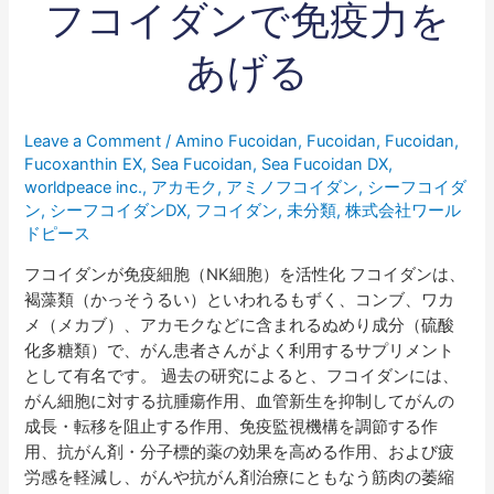
フ
フコイダンで免疫力を
コ
イ
あげる
ダ
ン
で
Leave a Comment
/
Amino Fucoidan
,
Fucoidan
,
Fucoidan
,
免
Fucoxanthin EX
,
Sea Fucoidan
,
Sea Fucoidan DX
,
疫
worldpeace inc.
,
アカモク
,
アミノフコイダン
,
シーフコイダ
力
ン
,
シーフコイダンDX
,
フコイダン
,
未分類
,
株式会社ワール
を
ドピース
あ
フコイダンが免疫細胞（NK細胞）を活性化 フコイダンは、
げ
褐藻類（かっそうるい）といわれるもずく、コンブ、ワカ
る
メ（メカブ）、アカモクなどに含まれるぬめり成分（硫酸
化多糖類）で、がん患者さんがよく利用するサプリメント
として有名です。 過去の研究によると、フコイダンには、
がん細胞に対する抗腫瘍作用、血管新生を抑制してがんの
成長・転移を阻止する作用、免疫監視機構を調節する作
用、抗がん剤・分子標的薬の効果を高める作用、および疲
労感を軽減し、がんや抗がん剤治療にともなう筋肉の萎縮