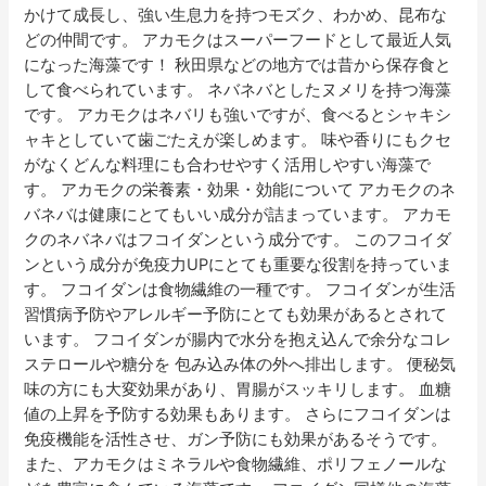
かけて成長し、強い生息力を持つモズク、わかめ、昆布な
パ
どの仲間です。 アカモクはスーパーフードとして最近人気
ワ
になった海藻です！ 秋田県などの地方では昔から保存食と
ー
して食べられています。 ネバネバとしたヌメリを持つ海藻
ア
です。 アカモクはネバリも強いですが、食べるとシャキシ
ッ
ャキとしていて歯ごたえが楽しめます。 味や香りにもクセ
プ！
がなくどんな料理にも合わせやすく活用しやすい海藻で
す。 アカモクの栄養素・効果・効能について アカモクのネ
バネバは健康にとてもいい成分が詰まっています。 アカモ
クのネバネバはフコイダンという成分です。 このフコイダ
ンという成分が免疫力UPにとても重要な役割を持っていま
す。 フコイダンは食物繊維の一種です。 フコイダンが生活
習慣病予防やアレルギー予防にとても効果があるとされて
います。 フコイダンが腸内で水分を抱え込んで余分なコレ
ステロールや糖分を 包み込み体の外へ排出します。 便秘気
味の方にも大変効果があり、胃腸がスッキリします。 血糖
値の上昇を予防する効果もあります。 さらにフコイダンは
免疫機能を活性させ、ガン予防にも効果があるそうです。
また、アカモクはミネラルや食物繊維、ポリフェノールな