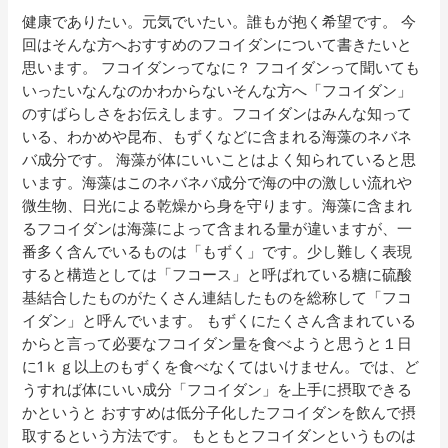
な
健康でありたい。元気でいたい。誰もが抱く希望です。 今
り
回はそんな方へおすすめのフコイダンについて書きたいと
た
思います。 フコイダンってなに？ フコイダンって聞いても
い
いったいなんなのかわからないそんな方へ「フコイダン」
方
のすばらしさをお伝えします。フコイダンはみんな知って
へ
いる、わかめや昆布、もずくなどに含まれる海藻のネバネ
バ成分です。 海藻が体にいいことはよく知られていると思
います。海藻はこのネバネバ成分で海の中の激しい流れや
微生物、日光による乾燥から身を守ります。海藻に含まれ
るフコイダンは海藻によって含まれる量が違いますが、一
番多く含んでいるものは「もずく」です。少し難しく表現
すると構造としては「フコース」と呼ばれている糖に硫酸
基結合したものがたくさん連結したものを総称して「フコ
イダン」と呼んでいます。 もずくにたくさん含まれている
からと言って必要なフコイダン量を食べようと思うと１日
に1ｋｇ以上のもずくを食べなくてはいけません。では、ど
うすれば体にいい成分「フコイダン」を上手に摂取できる
かというと おすすめは低分子化したフコイダンを飲んで摂
取するという方法です。 もともとフコイダンというものは