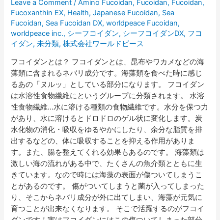
Leave a Comment
/
Amino Fucoidan
,
Fucoidan
,
Fucoidan
,
分
Fucoxanthin EX
,
Health
,
Japanese Fucoidan
,
Sea
で
Fucoidan
,
Sea Fucoidan DX
,
worldpeace Fucoidan
,
守
worldpeace inc.
,
シーフコイダン
,
シーフコイダンDX
,
フコ
る
イダン
,
未分類
,
株式会社ワールドピース
フ
フコイダンとは？ フコイダンとは、昆布やワカメなどの海
コ
藻類に含まれるネバリ成分です。海藻類を食べた時に感じ
イ
るあの「ヌルッ」としている部分になります。 フコイダン
ダ
は水溶性食物繊維にというグループに分類されます。 水溶
ン
性食物繊維…水に溶ける種類の食物繊維です。水分を保つ力
は
があり、水に溶けるとドロドロのゲル状に変化します。炭
健
水化物の消化・吸収をゆるやかにしたり、余分な脂質を排
康
出するなどの、体に吸収することを抑える作用がありま
へ
す。また、腸を整えてくれる効果もあるのです。 海藻類は
の
激しい海の流れがある中で、たくさんの魚介類とともに生
近
きています。なので時には海藻の表面が傷ついてしまうこ
道
とがあるのです。 傷がついてしまうと菌が入ってしまった
で
り、そこからネバリ成分が外に出てしまい、海藻が元気に
す
育つことが出来なくなります。 そこで活躍するのがフコイ
ダンです！実はフコイダンにはこの傷ついてしまった部分