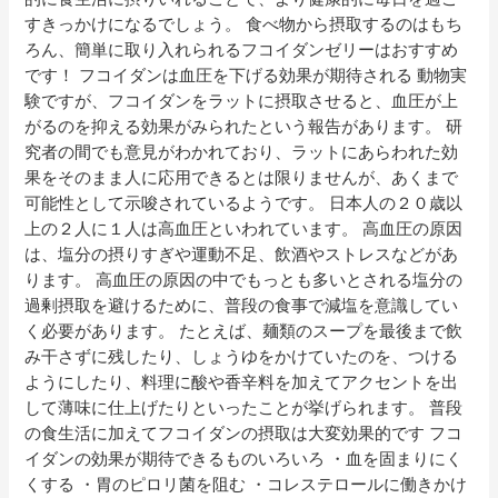
すきっかけになるでしょう。 食べ物から摂取するのはもち
ろん、簡単に取り入れられるフコイダンゼリーはおすすめ
です！ フコイダンは血圧を下げる効果が期待される 動物実
験ですが、フコイダンをラットに摂取させると、血圧が上
がるのを抑える効果がみられたという報告があります。 研
究者の間でも意見がわかれており、ラットにあらわれた効
果をそのまま人に応用できるとは限りませんが、あくまで
可能性として示唆されているようです。 日本人の２０歳以
上の２人に１人は高血圧といわれています。 高血圧の原因
は、塩分の摂りすぎや運動不足、飲酒やストレスなどがあ
ります。 高血圧の原因の中でもっとも多いとされる塩分の
過剰摂取を避けるために、普段の食事で減塩を意識してい
く必要があります。 たとえば、麺類のスープを最後まで飲
み干さずに残したり、しょうゆをかけていたのを、つける
ようにしたり、料理に酸や香辛料を加えてアクセントを出
して薄味に仕上げたりといったことが挙げられます。 普段
の食生活に加えてフコイダンの摂取は大変効果的です フコ
イダンの効果が期待できるものいろいろ ・血を固まりにく
くする ・胃のピロリ菌を阻む ・コレステロールに働きかけ