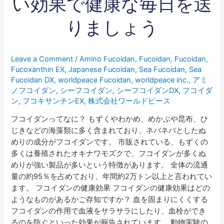
い効果で健康な毎日を送
の
素
りましょう
晴
ら
し
Leave a Comment
/
Amino Fucoidan
,
Fucoidan
,
Fucoidan
,
い
Fucoxanthin EX
,
Japanese Fucoidan
,
Sea Fucoidan
,
Sea
効
Fucoidan DX
,
worldpeace Fucoidan
,
worldpeace inc.
,
アミ
果
ノフコイダン
,
シーフコイダン
,
シーフコイダンDX
,
フコイダ
で
ン
,
フコキサンチンEX
,
株式会社ワールドピース
健
フコイダンってなに？ もずくやわかめ、めかぶや昆布、ひ
康
じきなどの海藻類に多く含まれており、ネバネバとしたぬ
な
めりの成分がフコイダンです。 市販されている、もずくの
毎
多くは養殖されたオキナワモズクで、フコイダンが多くぬ
日
めりが強い製品が多いという特徴があります。 全体の流通
を
量の約95％を占めており、年間約2万トン以上と言われてい
送
ます。 フコイダンの健康効果 フコイダンの健康効果はどの
り
ようなものがあるかご存知ですか？ 血を固まりにくくする
ま
フコイダンの作用で血液をサラサラにしたり、血栓ができ
し
るのを防ぐといった効果が報告されています。 動物実験の