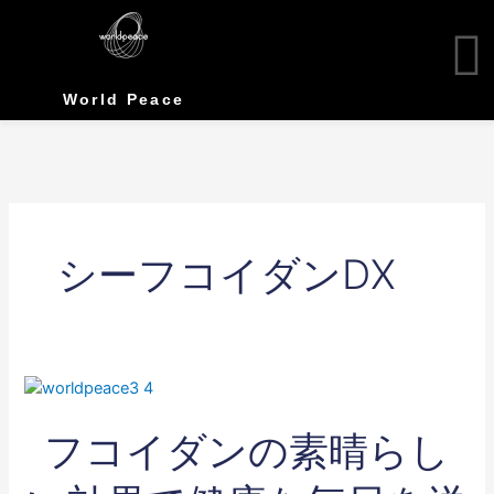
Skip
to
content
World Peace
シーフコイダンDX
フ
コ
フコイダンの素晴らし
イ
ダ
ン