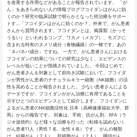
を改善する作用などがあることが報告されています。 「が
ん」をあきらめない人の情報ブログフコイダンはがんに効
くのか？研究や臨床試験で明らかとなった癌治療をサポー
トす…「フコイダンはがんに効くのか？」外来で、がん患者
さんから質問されます。フコイダンとは、褐藻類（かっそ
うるい）といわれるコンブ、ワカメ（メカブ）、モズクに
含まれる特有のヌメリ成分（食物繊維）の一種です。あの
「ネバネバ成分」ですね。 一方で、がん患者さんにおける
フコイダンの効果についての研究は少なく、エビデンスの
レベルが低いことが指摘されていました。 今回はじめて、
がん患者さんを対象として前向き試験において、フコイダ
ンが男性がん患者のナチュラルキラー細胞（NK細胞）の活
性を高めることが報告されました。 少ない患者さんによる
データですが、フコイダンががん治療に有用であることを
示すひとつのエビデンスとして紹介します。 フコイダンに
よるがん患者のNK細胞活性化 日本（高崎健康福祉大学、群
馬）からの報告です。 対象は、手術、抗がん剤、RFA（ラ
ジオ波焼灼）など様々な治療を行った（転移を認めない）
がん患者11人（男性７名、女性４名）です。 がんの種類
は、結腸がん（２人）、肝細胞がん（２人）、咽頭がん