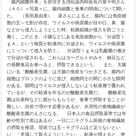
「腸内細菌外来」を担当する消化器内科医長の泉千明さん
要
（４０）＝写真＝に、腸内細菌と食事の関係について聞い
た。 （長田真由美） 泉さんによると、腸内には免疫細
胞の五～七割が存在。ウイルスや病原菌が目や口、鼻、腸
などから侵入しようとした時、粘膜組織が侵入を防ごうと
働く。このとき、小腸などにある免疫細胞から「分泌型Ｉ
ｇＡ」という物質が粘液内に分泌され、ウイルスや病原菌
にくっついて侵入を防ぐ。 分泌型ＩｇＡは乳酸菌の働き
で分泌が促される。これらはヨーグルトやみそ、納豆など
の発酵食品を食べると、摂取できるという。 また、大腸
にいる「酪酸産生菌」は大腸の免疫をつかさどる。腸内の
細胞はブロックのように並び、細胞同士の間に小さな隙間
がある。隙間はウイルスが侵入しないよう粘液層で覆われ
ているが、その粘液を作るのが酪酸産生菌だ。 酪酸産生
菌は出産時などに親からもらうが、食事で摂取することが
難しい。自前で増やす必要があるが、水溶性の食物繊維が
酪酸産生菌のえさになる。 日本人の食品摂取基準では年
齢や性別で差はあるが、一日に二十グラム前後の食物繊維
の摂取を推奨。現状では五～十グラムほど足りないとい
い、「意識して取るようにしたい」。粘液が増えると、便