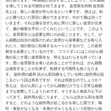
用があります。 NK細胞が活性することによって、がん細胞
を壊してくれる可能性が出てきます。 血管新生抑制 血管新
生とは、新しい血管が作られるという事です。 例えば、転
ぶと擦りむいた部分に傷ができますが、やがて傷は治って
いきます。それは傷を治すために周りに新しい血管が出来
て、傷の修復を手伝ってくれたということです。 このよう
に、血管新生とは必要な時にのみ起こります。そして、が
ん細胞は自分の成長のために血管から栄養素などを取り入
れたり、他の部位に転移するルートにするので、この血管
新生を必要としているのです。 フコイダンにはこのがん細
胞が起こす悪い血管新生を、抑えるはたらきを持っていま
す。悪い血管新生を食い止めることができれば、がん細胞
は成長することが出来ず、転移する可能性も低くなりま
す。 副作用の緩和 抗がん剤治療をしている時に副作用が起
こるという話は有名ですが、それは何故なのでしょうか？
答えは、抗がん剤によってがん細胞だけでなく正常な細胞
までも攻撃してしまうためです。そうすると免疫力も下が
ってきて、副作用が起こります。 こちらは抗がん剤を使用
すると、どのような副作用が起こるかを表した図です。嘔
吐・食欲がなくなる・全身がダルくなるという症状から始