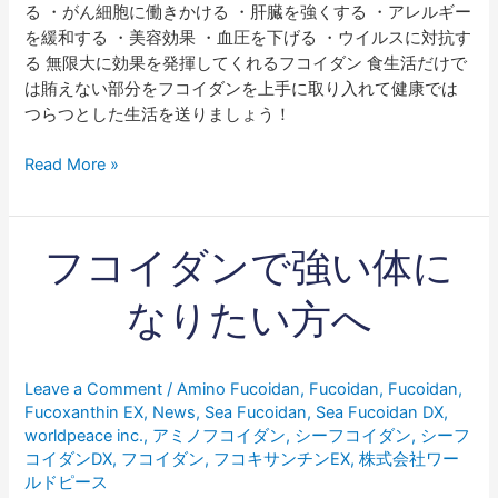
る ・がん細胞に働きかける ・肝臓を強くする ・アレルギー
を緩和する ・美容効果 ・血圧を下げる ・ウイルスに対抗す
る 無限大に効果を発揮してくれるフコイダン 食生活だけで
は賄えない部分をフコイダンを上手に取り入れて健康では
つらつとした生活を送りましょう！
Read More »
フ
フコイダンで強い体に
コ
イ
なりたい方へ
ダ
ン
で
Leave a Comment
/
Amino Fucoidan
,
Fucoidan
,
Fucoidan
,
強
Fucoxanthin EX
,
News
,
Sea Fucoidan
,
Sea Fucoidan DX
,
い
worldpeace inc.
,
アミノフコイダン
,
シーフコイダン
,
シーフ
体
コイダンDX
,
フコイダン
,
フコキサンチンEX
,
株式会社ワー
に
ルドピース