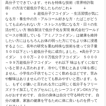
高分子でできています。それを特殊な技術（世界特許取
得）の方法で超低分子化したものがこれ↓ ↓
↓ ↓ ↓ 超低分子フコイダン ・生活習慣が気に
なる方・養生中の方・アルコール好きな方・たばこがどう
しても止められない方・ストレスが気になる方・日々の生
活が忙しい方 独自製法で低分子化を実現 株式会社ワールド
ピースが推奨している「アミノフコイダン」は健康を維持
したい方にはもちろんお体の弱った方にでもより体に浸透
するように、長年の研究を重ね特殊な技術を使って分子量
５００以下という超低分子化に成功しました。※高分子フコ
イダン １００万～２００万低分子フコイダン ５０００
～９９万超低分子フコイダン それ以下 味はもずくに似て
いると皆さん言われます。冷やして飲むとあまり味を感じ
ません。小学生の子供でもごくごく飲めるほどです。苦み
や酸味はありませんのでとても飲みやすいと思います。も
し、もずくが嫌いと言われる方には同じく低分子をフリー
ズドライ加工してカプセルにしたシーフコイダンDXカプセ
ルがおすすめです。 自分の身体は自分で守る時代です。 自
分の健康、家族の健康を守るために体に良いものを摂って