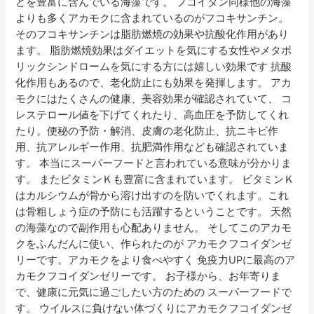
どを豊富に含んでいる海藻です。 フコイダン同様他の海藻
よりも多くアカモクに含まれているのがフコキサンチン。
そのフコキサンチンは脂肪燃焼の効果や抗酸化作用があり
ます。 脂肪燃焼効果はダイエットを気にする女性やメタボ
リックシンドロームを気にする方には嬉しい効果です 抗酸
化作用もあるので、老化防止にも効果を発揮します。 アカ
モクにはたくさんの健康、美容効果が確認されていて、 コ
レステロール値を下げてくれたり、高血圧を予防してくれ
たり。便秘の予防・解消、皮膚の老化防止、抗ニキビ作
用、抗アレルギー作用、抗肥満作用なども確認されていま
す。 本当にスーパーフードと言われている意味が分かりま
す。 またビタミンＫも豊富に含まれています。 ビタミンＫ
はカルシウムが骨から溶け出すのを防いでくれます。これ
は骨粗しょう症の予防にも活躍するということです。 天然
の海藻なので副作用も心配ありません。 そしてこのアカモ
クをふんだんに使い、作られたのが アカモクフコイダンゼ
リーです。アカモクをより食べやすく 免疫力UPに最高のア
カモクフコイダンゼリーです。 お子様から、お年寄りま
で、健康に元気に過ごしたい方のための スーパーフードで
す。 ウイルスに負けない体づくりにアカモクフコイダンゼ