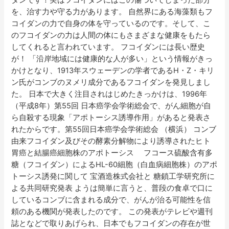
を、治す力や守る力があります。 自然界にある海藻類もフ
コイダンの力で自身の体を守っているのです。そして、こ
のフコイダンの力は人間の体にもさまざまな健康をもたら
してくれると言われています。 フコイダンには長い歴史
が！ 「沿岸地域には健康的な人が多い」という情報がきっ
かけとなり、1913年スウェーデンの学者であるH・Z・キリ
ン氏がコンブのヌメリ成分であるフコイダンを発見しまし
た。 日本で大きく注目されはじめたきっかけは、1996年
（平成8年）第55回 日本癌学会学術総会で、がん細胞が自
ら自殺する現象「アポトーシス誘導作用」があると発表さ
れたからです。第55回日本癌学会学術総会 （横浜） コンブ
由来フコイダン及びその酵素分解物により誘導されたヒト
胃癌と結腸癌細胞株のアポトーシス フコース硫酸含有多
糖（フコイダン）によるHL-60細胞（白血病細胞株）のアポ
トーシス誘発に関して 宝酒造株式会社と 糖鎖工学研究所に
よる共同研究発表 ようは簡単に言うと、普段の食卓で口に
しているコンブに含まれる成分で、がんが治る可能性を信
頼のある機関が発表したのです。 この発表がテレビや週刊
誌となどで取りあげられ、日本でもフコイダンの存在が世