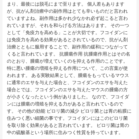
まり、最後には脱毛にまで至ります。 個人差もあります
が、抗がん剤治療中の副作用はとても辛いものだと言われ
ていますよね。副作用は多かれ少なかれ必ず起こると言わ
れていますが、それを和らげる方法はあります。 その一つ
として「免疫力を高める」ことが大切です。フコイダンに
は免疫力を高める効果があるとされているので、抗がん剤
治療とともに服用することで、副作用の緩和につながって
くると言われています。 抗腫瘍作用 抗腫瘍作用とはその名
のとおり、腫瘍が増えていくのを抑える作用のことです。
特に悪い腫瘍の増殖を抑える作用について、この言葉が使
われます。 ある実験結果として、腫瘍をもっているマウス
に通常のエサを与えた場合と、フコイダンのエサを与えた
場合とでは、フコイダンのエサを与えたマウスの腫瘍の方
が小さくなったという例がありました。 なので、フコイダ
ンには腫瘍の増殖を抑える力があると言われているので
す。 その他の効能 ピロリ菌の減少 ピロリ菌とは胃の粘膜に
住みつく悪い細菌の事です。フコイダンにはこのピロリ菌
を取り除く効果があると言われています。 ピロリ菌は胃の
中の硫酸基という場所に住みつく性質を持っています。