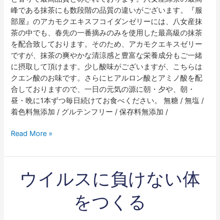
峰である抹茶にも数段階の品質の違いがございます。『服
部屋』のアカモクエキスフコイダンゼリーには、八女産抹
茶の中でも、春先の一番摘みのみを使用した最高級の抹茶
を配合致しております。そのため、アカモクエキスゼリー
ですが、抹茶の爽やかな清涼感と豊富な栄養成分もご一緒
に摂取して頂けます。少し酸味がございますが、こちらは
クエン酸のお味です。さらにヒアルロン酸とアミノ酸を配
合しておりますので、一日の元気の源に朝・夕や、朝・
昼・晩に1本ずつ毎日続けてお食べください。 無糖 / 無塩 /
着色料無添加 / グルテンフリー / 保存料無添加 /
Read More »
ウ
ウイルスに負けない体
イ
ル
をつくる
ス
に