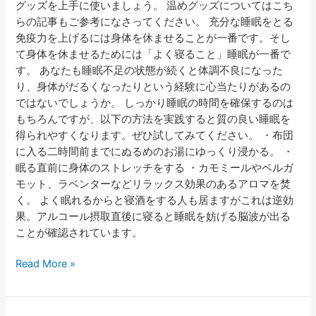
グッズを上手に使いましょう。 温めグッズについてはこち
らの記事もご参考になさってください。 充分な睡眠をとる
免疫力を上げるには身体を休ませることが一番です。そし
て身体を休ませるためには「よく寝ること」睡眠が一番で
す。 あなたも睡眠不足の状態が続くと体調不良になった
り、身体がだるくなったりという経験に心当たりがあるの
ではないでしょうか。 しっかり睡眠の時間を確保するのは
もちろんですが、以下の方法を実践すると質の良い睡眠を
得られやすくなります。ぜひ試してみてください。 ・布団
に入る二時間前までにぬるめのお湯にゆっくり浸かる。 ・
眠る直前に身体のストレッチをする ・カモミールやベルガ
モット、ラベンターなどリラックス効果のあるアロマを焚
く。 よく眠れるからと寝酒をする人も居ますがこれは逆効
果。アルコール摂取直後に寝ると睡眠を妨げる脳波が出る
ことが確認されています。
Read More »