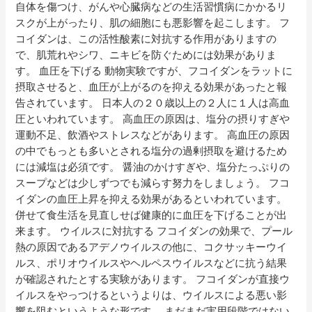
自体を傷つけ、がんや心臓病などの生活習慣病にかかるリ
スクが上がったり、肌の細胞にも悪影響を起こします。 フ
コイダンは、この活性酸素に対抗する作用がありますの
で、肌荒れやシワ、ニキビを防ぐためには効果がありま
す。 血圧を下げる 動物実験ですが、フコイダンをラットに
摂取させると、血圧が上がるのを抑える効果があったと報
告されています。 日本人の２０歳以上の２人に１人は高血
圧といわれています。 高血圧の原因は、塩分の摂りすぎや
運動不足、飲酒やストレスなどがあります。 高血圧の原因
の中でもっとも多いとされる塩分の過剰摂取を避けるため
には減塩は必須です。 醤油のかけすぎや、塩分たっぷりの
スープなどは少しずつでも減らす努力をしましょう。 フコ
イダンの血圧上昇を抑える効果があるといわれています。
併せて食生活を見直しせば健康的に血圧を下げることが出
来ます。 ウイルスに対抗する フコイダンの効果で、プール
熱の原因であるアデノウイルスの他に、コクサッキーウイ
ルス、ポリオウイルスやヘルペスウイルスなどに抗う結果
が確認されたとする実験があります。 フコイダンが直接ウ
イルスをやっつけるというよりは、ウイルスによる悪い影
響を阻むというような形です。 まだまだ実用段階ではない