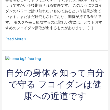
ようですが、今後期待される案件です。 このようにフコイ
ダンのパワーは計り知れないものであるという結果が出て
います。まだまだ研究もされており、期待が持てる食品で
す。 モズクを毎日摂取するのは難しい方には、とてもおす
すめのフコイダン摂取が出来るものがあります。 […]
Read More »
自
分
自分の身体を知って自分
の
身
体
で守る フコイダンは健
を
知
康への近道です
っ
て
自