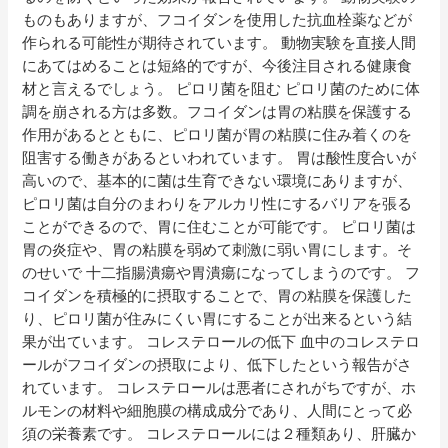
ょ
ものもありますが、フコイダンを使用した抗血栓薬などが
う
作られる可能性が期待されています。 動物実験を直接人間
にあてはめることは短絡的ですが、今後注目される健康食
材と言えるでしょう。 ピロリ菌を阻む ピロリ菌のために体
調を崩される方は多数。フコイダンは胃の粘膜を保護する
作用があるとともに、ピロリ菌が胃の粘膜に住み着くのを
阻害する働きがあるといわれています。 胃は酸性度合いが
高いので、基本的に菌は生育できない環境にありますが、
ピロリ菌は自分のまわりをアルカリ性にするバリアを張る
ことができるので、胃に住むことが可能です。 ピロリ菌は
胃の炎症や、胃の粘膜を弱めて刺激に弱い胃にします。そ
のせいで 十二指腸潰瘍や胃潰瘍になってしまうのです。 フ
コイダンを積極的に摂取することで、胃の粘膜を保護した
り、ピロリ菌が住みにくい胃にすることが出来るという結
果が出ています。 コレステロールの低下 血中のコレステロ
ールがフコイダンの摂取により、低下したという報告がさ
れています。 コレステロールは悪者にされがちですが、ホ
ルモンの材料や細胞膜の構成成分であり、人間にとって必
須の栄養素です。 コレステロールには２種類あり、肝臓か