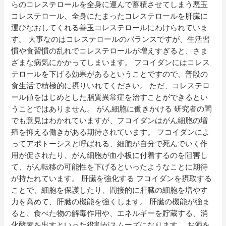
らのコレステロールを全身に運んで蓄積させてしまう悪玉
コレステロール、全身にたまったコレステロールを肝臓に
運びなおしてくれる善玉コレステロールにわけられていま
す。 大事なのはコレステロールのバランスですが、生活習
慣や食習慣の乱れでコレステロールが増えすぎると、さま
ざまな病気にかかってしまいます。 フコイダンにはコレス
テロールを下げる効果があるということですので、普段の
食生活で積極的に摂りいれてください。 ただ、コレステロ
ール値をはじめとした脂質異常症を治すことができるとい
うことではありません。 がん細胞に働きかける 研究者の間
でも意見はわかれていますが、フコイダンはがん細胞の増
殖を抑える働きがある期待されています。 フコイダンによ
ってアポトーシスと呼ばれる、細胞が自分で死んでいく作
用が促されたり、がん細胞が血小板に付着するのを阻害し
て、がん転移の可能性を下げるといったようなことに期待
が持たれています。 肝臓を強化する フコイダンを摂取する
ことで、細胞を保護したり、間接的に肝臓の細胞を増やす
力を高めて、肝臓の機能を強くします。 肝臓の機能が強ま
ると、食べた物の解毒作用や、エネルギーを貯蔵する、消
化酵素を出すといった役割がスムーズになります。 お酒を