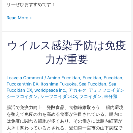
リーぜひおすすめです！
Read More »
ウ
ウイルス感染予防は免疫
イ
ル
力が重要
ス
感
染
Leave a Comment
/
Amino Fucoidan
,
Fucoidan
,
Fucoidan
,
予
Fucoxanthin EX
,
Itoshima Fukuoka
,
Sea Fucoidan
,
Sea
防
Fucoidan DX
,
worldpeace inc.
,
アカモク
,
アミノフコイダン
,
は
シーフコイダン
,
シーフコイダンDX
,
フコイダン
,
未分類
免
腸活で免疫力向上 発酵食品、食物繊維取ろう 腸内環境
疫
を整えて免疫の力を高める食事が注目されている。腸内に
力
は免疫に関わる細胞が多くあり、その働きには腸内細菌が
が
大きく関わっているとされる。愛知県一宮市の山下病院で
重