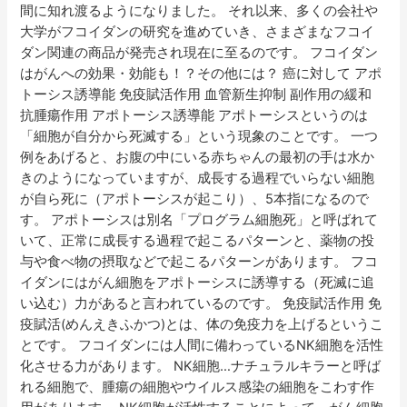
間に知れ渡るようになりました。 それ以来、多くの会社や
大学がフコイダンの研究を進めていき、さまざまなフコイ
ダン関連の商品が発売され現在に至るのです。 フコイダン
はがんへの効果・効能も！？その他には？ 癌に対して アポ
トーシス誘導能 免疫賦活作用 血管新生抑制 副作用の緩和
抗腫瘍作用 アポトーシス誘導能 アポトーシスというのは
「細胞が自分から死滅する」という現象のことです。 一つ
例をあげると、お腹の中にいる赤ちゃんの最初の手は水か
きのようになっていますが、成長する過程でいらない細胞
が自ら死に（アポトーシスが起こり）、5本指になるので
す。 アポトーシスは別名「プログラム細胞死」と呼ばれて
いて、正常に成長する過程で起こるパターンと、薬物の投
与や食べ物の摂取などで起こるパターンがあります。 フコ
イダンにはがん細胞をアポトーシスに誘導する（死滅に追
い込む）力があると言われているのです。 免疫賦活作用 免
疫賦活(めんえきふかつ)とは、体の免疫力を上げるというこ
とです。 フコイダンには人間に備わっているNK細胞を活性
化させる力があります。 NK細胞…ナチュラルキラーと呼ば
れる細胞で、腫瘍の細胞やウイルス感染の細胞をこわす作