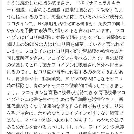
ように感染した細胞を破壊させ、「NK（ナチュラルキラ
し
ー）細胞」に害のある細胞（腫瘍細胞など）を攻撃するよ
ょ
うに指示するのです。海藻が保持しているネバネバ成分の
う
フコダインで、NK細胞を活性化する働きが、免疫力の向上
やがんを予防する効果が得られると言われています。 フコ
イダンはピロリ菌駆除に効果が期待できる ピロリ菌駆除50
歳以上の約80％の人はピロリ菌を保菌していると言われて
います。フコダインはピロリ菌が好む胃粘膜の粘性物質と
同じ硫酸基を含み、フコイダンを食べることで、胃の粘膜
の保護してピロリ菌がフコイダンに吸着され体外へ排出さ
れるのです。ピロリ菌が胃壁に付着するのを防ぐ役割があ
り、胃潰瘍や十二指腸潰瘍、胃ガンの原因にもなるピロリ
菌の駆除も、春のデトックスで徹底的に減らしていきまし
ょう。 フコイダンは育毛に効果が期待できる 育毛効果フコ
イダインには髪を生やすための毛母細胞を活性化させ、新
陳代謝がよくなり健康的な髪を作る作用があります。効果
を望む場合は、わかめなどフコイダインがすくない海藻で
はなく、ネバネバが多いあかもくやもずく、わかめの茎で
あるめかぶを食べるようにしましょう。 フコイダンを意識
的に食生活に摂りいれることで、より健康的に毎日を過ご