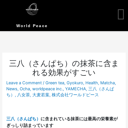
Skip
to
content
World Peace
三八（さんぱち）の抹茶に含ま
れる効果がすごい
Leave a Comment
/
Green tea
,
Gyokuro
,
Health
,
Matcha
,
News
,
Ocha
,
worldpeace inc.
,
YAMECHA
,
三八（さんぱ
ち）
,
八女茶
,
大麦若葉
,
株式会社ワールドピース
三八（さんぱち）
に含まれている抹茶には最高の栄養素が
ぎっしり詰まっています