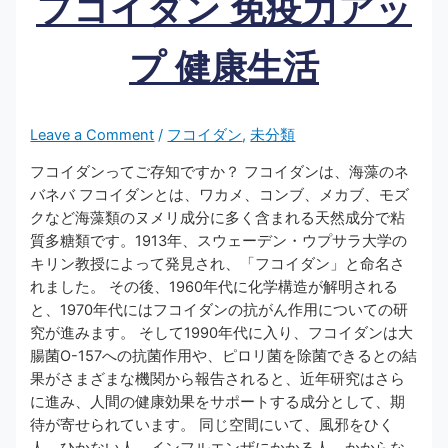
フコイダン 免疫力アッ
プ 健康生活
Leave a Comment
/
フコイダン
,
未分類
フコイダンってご存知ですか？ フコイダンは、海藻のネ
バネバ フコイダンとは、ワカメ、コンブ、メカブ、モズ
クなど海藻類のヌメリ成分に多く含まれる天然成分で粘
質多糖類です。1913年、スウェーデン・ウプサラ大学の
キリン教授によって発見され、「フコイダン」と命名さ
れました。 その後、1960年代に化学構造が解明される
と、1970年代にはフコイダンの抗がん作用についての研
究が進みます。 そして1990年代に入り、フコイダンは大
腸菌O-157への抗菌作用や、ピロリ菌を除菌できるとの結
果がさまざまな機関から報告されると、近年研究はさら
に進み、人間の健康効果をサポートする成分として、期
待が寄せられています。 同じ空間にいて、風邪をひく
人、ひかない人、インフルエンザにかかる人、かからな