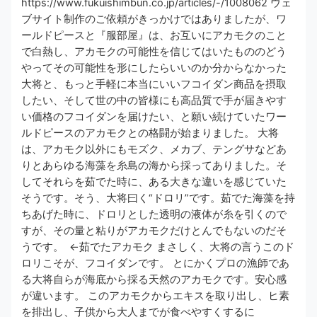
https://www.fukuishimbun.co.jp/articles/-/1008062​​​​​​​​​​​​​​​​​​​ ウェ
ブサイト制作のご依頼がきっかけではありましたが、ワ
ールドピースと『服部屋』は、お互いにアカモクのこと
で白熱し、アカモクの可能性を信じてはいたもののどう
やってその可能性を形にしたらいいのか分からなかった
大将と、​もっと手軽に本当にいいフコイダン商品を摂取
したい、そして世の中の皆様にも高品質で手が届きやす
い価格のフコイダンを届けたい​、と願い続けていたワー
ルドピースのアカモクとの格闘が始まりました。 大将
は、アカモク以外にもモズク、メカブ、テングサなどあ
りとあらゆる海藻を糸島の海から採ってありました。そ
してそれらを茹でた時に、ある大きな違いを感じていた
そうです。そう、大将曰く“ドロリ”です。​茹でた海藻を持
ちあげた時に、ドロリとした透明の液体が糸を引くので
すが、その量と粘りがアカモクだけとんでもない​のだそ
うです。 ←茹でたアカモク まさしく、大将の言うこのド
ロリこそが、フコイダンです。 とにかくプロの漁師であ
る​大将自らが海底から採る天然のアカモクです。安心感
が違います。​ このアカモクからエキスを取り出し、ヒ素
を排出し、子供から大人までが食べやすくするに