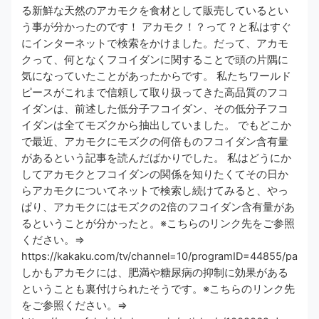
る新鮮な天然のアカモクを食材として販売しているとい
う事が分かったのです！ アカモク！？って？と私はすぐ
にインターネットで検索をかけました。だって、アカモ
クって、何となくフコイダンに関することで頭の片隅に
気になっていたことがあったからです。 私たちワールド
ピースがこれまで信頼して取り扱ってきた高品質のフコ
イダンは、前述した低分子フコイダン、その低分子フコ
イダンは全てモズクから抽出していました。 でもどこか
で最近、​アカモクにモズクの何倍ものフコイダン含有量
があるという記事​を読んだばかりでした。 私はどうにか
してアカモクとフコイダンの関係を知りたくてその日か
らアカモクについてネットで検索し続けてみると、やっ
ぱり、​アカモクにはモズクの2倍のフコイダン含有量があ
る​ということが分かったと。※こちらのリンク先をご参照
ください。⇒​​
https://kakaku.com/tv/channel=10/programID=44855/page=5
しかも​​アカモクには、肥満や糖尿病の抑制に効果がある​​
ということも裏付けられたそうです。※こちらのリンク先
をご参照ください。⇒​