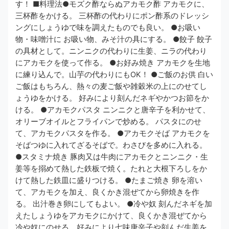
す！ ■料理法●モズク酢ならぬアカモク酢 アカモクに、
三杯酢をかける。 三杯酢の代わりにポン酢系のドレッシ
ングにしょうゆで味を調えたものでも良い。 ●お吸い
物・味噌汁に お吸い物、みそ汁の具にする。 ●餃子 餃子
の具材として。ニンニクの代わりに生姜、ニラの代わり
にアカモクを使って作る。 ●お好み焼き アカモクを生地
に練り込んで。山芋の代わりにもOK！ ●ご飯のお供 白い
ご飯はもちろん、熱々の麦ご飯や雑穀米の上にのせてし
ょうゆをかける。 好みにより刻んだネギやかつお節をか
ける。 ●アカモクパスタ ニンニクと唐辛子を利かせて、
オリーブオイルとフライパンで炒める。 パスタにのせ
て、アカモクパスタを作る。 ●アカモクそば アカモクを
そばつゆに入れてざるそばで。わさびを多めに入れる。
●スタミナ焼き 豚肉又は牛肉にアカモクとニンニク・生
姜等を搦めて熱した鉄板で焼く。たれと大根下ろしをか
けて熱した鉄皿に盛りつける。 ●たまご焼き 卵を溶い
て、アカモクを加え、良くかき混ぜてから卵焼きを作
る。 出汁巻き卵にしてもよい。 ●冷や奴 刻んだネギを加
えたしょうゆをアカモクにかけて、良くかき混ぜてから
冷や奴にのせる。好みにより七味唐辛子や刻んだ生姜を