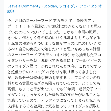
Leave a Comment
/
Fucoidan
,
フコイダン
,
フコイダン体
験談
​​​今、注目のスーパーフード アカモク で、免疫力アッ
プ！！！！​ ​​​​​​​​​​​​​​もう風邪だけは絶対にひきたくない！と思っ
ていたのに > <;ひいてしまった…しかも！今回の風邪、
きつい。何となく冬の初めにひく風邪よりも冬も深まる
と風邪の種類もきついような気がするのは気のせい？ な
るべく​​​​​自分の免疫力で治したい！​​​​​と思い今めっちゃ話題
の​スーパーフード アカモク（キバサ）​から抽出したフコ
イダンゼリーを朝・晩食べてみる事に！ ​ワールドピース
のフコイダン歴は、かれこれなんと20年。​これまでずっ
と超低分子のフコイダンばかりを取り扱ってきました
が、超低分子は特殊な技術を要するし、フコイダンの原
料となる貴重なモズクも限られているので、どうしても
高価。ちょっと手が出ない。でも20年間、超低分子フコ
イダンにはしっかりとした愛飲者の方がたがいることは
実感しているので、アラフィフになってしまった私たち
夫婦もそろそろ健康には気を使ってフコイダンを摂取し