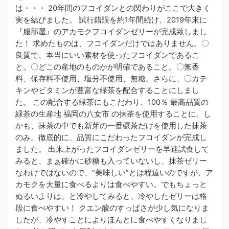
は・・・ 20年間のフコイダンとの関わりがここで大きく
実を結びました。 試行錯誤を約1年間続け、2019年末に​
『服部屋』のアカモクフコイダンゼリー​が完成致しまし
た！ 求めたものは、フコイダンだけではありません。​〇
良質で、本当にいい素材を使ったフコイダンであるこ
と。​​〇どこの産地のものかが明確であること。​〇無香
料、保存料不使用、塩分不使用、無糖。​​さらに、​〇カテ
キンやビタミンが豊富な緑茶を配合すること​にしまし
た。 この配合する​緑茶​にもこだわり、​100％ 最高品質の
緑茶の生産地 福岡の八女市 の抹茶​を使用することに。し
かも、​抹茶の中でも新芽の一番碾茶だけを使用した抹茶​
のみ。​​徹底的に、品質にこだわったフコイダンが完成​​し
ました。 出来上がったフコイダンゼリーを早速試食して
みると、まぁ確かに砂糖も入っていないし、抹茶ゼリー
なわけではないので、“美味しい”とは程遠いのですが、ア
カモクを大量に食べるよりは食べやすい。でもちょっと
ぬるいよりは、と​​冷やしてみると、冷やしたゼリーは格
段に食べやすい！​​ クエン酸のすっぱさが少し気になりま
したが、冷やすことによりほんとに食べやすくなりまし