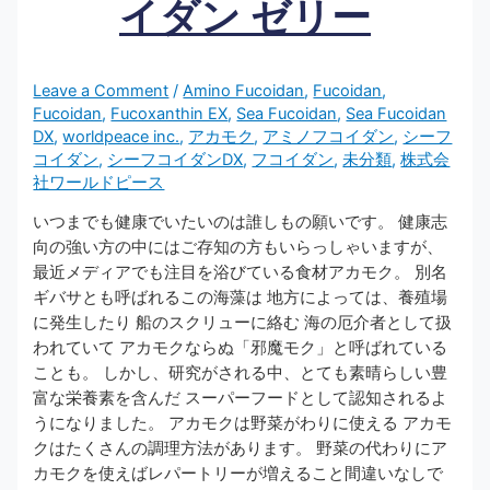
イダン ゼリー
Leave a Comment
/
Amino Fucoidan
,
Fucoidan
,
Fucoidan
,
Fucoxanthin EX
,
Sea Fucoidan
,
Sea Fucoidan
DX
,
worldpeace inc.
,
アカモク
,
アミノフコイダン
,
シーフ
コイダン
,
シーフコイダンDX
,
フコイダン
,
未分類
,
株式会
社ワールドピース
いつまでも健康でいたいのは誰しもの願いです。 健康志
向の強い方の中にはご存知の方もいらっしゃいますが、
最近メディアでも注目を浴びている食材アカモク。 別名
ギバサとも呼ばれるこの海藻は 地方によっては、養殖場
に発生したり 船のスクリューに絡む 海の厄介者として扱
われていて アカモクならぬ「邪魔モク」と呼ばれている
ことも。 しかし、研究がされる中、とても素晴らしい豊
富な栄養素を含んだ スーパーフードとして認知されるよ
うになりました。 アカモクは野菜がわりに使える アカモ
クはたくさんの調理方法があります。 野菜の代わりにア
カモクを使えばレパートリーが増えること間違いなしで