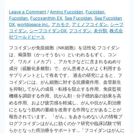
Leave a Comment
/
Amino Fucoidan
,
Fucoidan
,
Fucoidan
,
Fucoxanthin EX
,
Sea Fucoidan
,
Sea Fucoidan
DX
,
worldpeace inc.
,
アカモク
,
アミノフコイダン
,
シーフ
コイダン
,
シーフコイダンDX
,
フコイダン
,
未分類
,
株式会
社ワールドピース
フコイダンが免疫細胞（NK細胞）を活性化 フコイダン
は、褐藻類（かっそうるい）といわれるもずく、コン
ブ、ワカメ（メカブ）、アカモクなどに含まれるぬめり
成分（硫酸化多糖類）で、がん患者さんがよく利用する
サプリメントとして有名です。 過去の研究によると、フ
コイダンには、がん細胞に対する抗腫瘍作用、血管新生
を抑制してがんの成長・転移を阻止する作用、免疫監視
機構を調節する作用、抗がん剤・分子標的薬の効果を高
める作用、および疲労感を軽減し、がんや抗がん剤治療
にともなう筋肉の萎縮を改善する作用などがあることが
報告されています。 「がん」をあきらめない人の情報ブ
ログフコイダンはがんに効くのか？研究や臨床試験で明
らかとなった癌治療をサポートす…「フコイダンはがんに