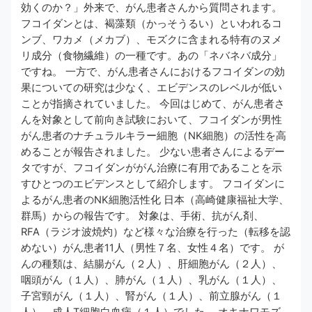
効くのか？」外来で、がん患者さんから質問されます。
フコイダンとは、褐藻類（かっそうるい）といわれるコ
ンブ、ワカメ（メカブ）、モズクに含まれる特有のヌメ
リ成分（食物繊維）の一種です。あの「ネバネバ成分」
ですね。 一方で、がん患者さんにおけるフコイダンの効
果についての研究は少なく、エビデンスのレベルが低い
ことが指摘されていました。 今回はじめて、がん患者さ
んを対象として前向き試験において、フコイダンが男性
がん患者のナチュラルキラー細胞（NK細胞）の活性を高
めることが報告されました。 少ない患者さんによるデー
タですが、フコイダンががん治療に有用であることを示
すひとつのエビデンスとして紹介します。 フコイダンに
よるがん患者のNK細胞活性化 日本（高崎健康福祉大学、
群馬）からの報告です。 対象は、手術、抗がん剤、
RFA（ラジオ波焼灼）など様々な治療を行った（転移を認
めない）がん患者11人（男性７名、女性４名）です。 が
んの種類は、結腸がん（２人）、肝細胞がん（２人）、
咽頭がん（１人）、肺がん（１人）、乳がん（１人）、
子宮頸がん（１人）、腎がん（１人）、前立腺がん（１