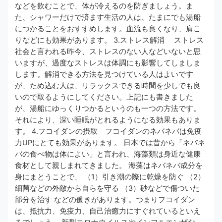
などを飲むことで、体が冷えるのを防ぎましょう。ま
た、シャワーだけで済ます生活の人は、たまにでも湯船
につかることをおすすめします。血流も良くなり、肩こ
りなどにも効果があります。 3.ストレス解消 ストレス
社会と言われる昨今、ストレスのない人などいないと思
いますが、過度なストレスは体調にも影響してしましま
します。解消できる方法を見つけている人はよいです
が、ため込む人は、リラックスできる時間を少しでも良
いので取るようにしてください。上記にも書きました
が、湯船にゆっくりつかるというのも一つの方法です。
それにより、深い睡眠がとれるようになる効果もありま
す。 4.フコイダンの摂取 フコイダンのネバネバは免疫
力UPにとても効果があります。 日本では昔から「ネバネ
バの食べ物は体によい」と言われ、海藻類は身近な健康
食材として親しまれてきました。 海藻はネバネバ成分を
身にまとうことで、 （1）引き潮の際に乾燥を防ぐ （2）
細菌などの外敵から自らを守る （3）砂などで傷ついた
部分を治す などの働きがあります。つまりフコイダン
は、抵抗力、免疫力、自己治癒力にすぐれているといえ