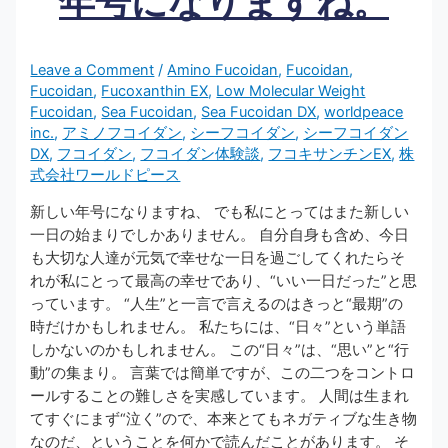
年号になりますね。
Leave a Comment
/
Amino Fucoidan
,
Fucoidan
,
Fucoidan
,
Fucoxanthin EX
,
Low Molecular Weight
Fucoidan
,
Sea Fucoidan
,
Sea Fucoidan DX
,
worldpeace
inc.
,
アミノフコイダン
,
シーフコイダン
,
シーフコイダン
DX
,
フコイダン
,
フコイダン体験談
,
フコキサンチンEX
,
株
式会社ワールドピース
新しい年号になりますね、 でも私にとってはまた新しい
一日の始まりでしかありません。 自分自身も含め、今日
も大切な人達が元気で幸せな一日を過ごしてくれたらそ
れが私にとって最高の幸せであり、“いい一日だった”と思
っています。 “人生”と一言で言えるのはきっと“最期”の
時だけかもしれません。 私たちには、“日々”という単語
しかないのかもしれません。 この“日々”は、“思い”と“行
動”の集まり。 言葉では簡単ですが、この二つをコントロ
ールすることの難しさを実感しています。 人間は生まれ
てすぐにまず“泣く”ので、本来とてもネガティブな生き物
なのだ、ということを何かで読んだことがあります。 そ