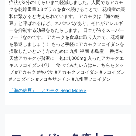
症状が3分の1くらいまで軽減しました。人間でもアカモ
クを乾燥重量0.3グラムを食べ続けることで、花粉症の緩
和に繋がると考えられています。 アカモクは「海の納
豆」と呼ばれるほど、ネバネバがあり、それがアレルギ
ーを抑制する効果をもたらします。 日本が誇るスーパー
フードなのです。 アカモクを食卓に取り入れて、花粉症
を撃退しましょう！ もっと手軽にアカモクフコイダンを
摂取したいという方のために 九州 福岡 糸島産 一番摘み
天然アカモクが贅沢に一包に1,000mg 入ったアカモクエ
キスフコイダンゼリー 食べてみたい方は←こちらをタッ
プ #アカモク #キバサ #アカモクフコイダン #フコイダン
#フコダイン #フコキサンチン #九州産フコイダン
「海の納豆」 アカモク
Read More »