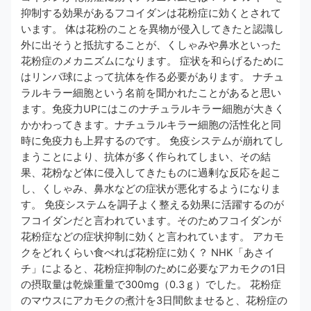
抑制する効果があるフコイダンは花粉症に効くとされて
います。 体は花粉のことを異物が侵入してきたと認識し
外に出そうと抵抗することが、くしゃみや鼻水といった
花粉症のメカニズムになります。 症状を和らげるために
はリンパ球によって抗体を作る必要があります。 ナチュ
ラルキラー細胞という名前を聞かれたことがあると思い
ます。免疫力UPにはこのナチュラルキラー細胞が大きく
かかわってきます。ナチュラルキラー細胞の活性化と同
時に免疫力も上昇するのです。 免疫システムが崩れてし
まうことにより、抗体が多く作られてしまい、その結
果、花粉など体に侵入してきたものに過剰な反応を起こ
し、くしゃみ、鼻水などの症状が悪化するようになりま
す。 免疫システムを調子よく整える効果に活躍するのが
フコイダンだと言われています。そのためフコイダンが
花粉症などの症状抑制に効くと言われています。 アカモ
クをどれくらい食べれば花粉症に効く？ NHK「あさイ
チ」によると、花粉症抑制のために必要なアカモクの1日
の摂取量は乾燥重量で300mg（0.3ｇ）でした。 花粉症
のマウスにアカモクの煮汁を3日間飲ませると、花粉症の