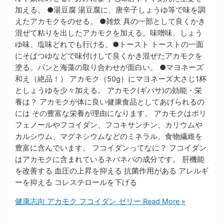
加える。 ●湯豆腐 湯豆腐に、唐辛子しょうゆ等で味を調
えたアカモクをのせる。 ●雑炊 具の一部として良くかき
混ぜて粘りを出したアカモクを加える。味噌味、しょう
ゆ味、塩味どれでも行ける。●トースト トーストの一面
にそばつゆなどで味付けして良くかき混ぜたアカモクを
塗る。パンと海藻の取り合わせが面白い。 ●マヨネーズ
和え（絶品！） アカモク（50g）にマヨネーズ大さじ1杯
としょうゆを少々加える。 アカモク(ギバサ)の効能・栄
養は？ アカモクが体に良い健康食品としてあげられるの
には その豊富な栄養が理由になります。 アカモクはポリ
フェノールやフコイダン、フコキサンチン、カリウムや
カルシウム、マグネシウムなどのミネラル、食物繊維を
豊富に含んでいます。 フコイダンってなに？ フコイダン
はアカモクに含まれているネバネバの成分です。 肝機能
を改善する 血圧の上昇を抑える 抗菌作用がある アレルギ
ーを抑える コレステロールを下げる
健康志向 アカモク フコイダン ゼリー
Read More »