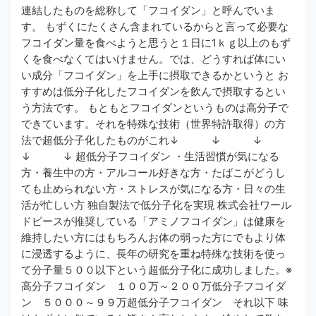
連結したものを総称して「フコイダン」と呼んでいま
す。 もずくにたくさん含まれているからと言って必要な
フコイダン量を食べようと思うと１日に1ｋｇ以上のもず
くを食べなくてはいけません。では、どうすれば体にい
い成分「フコイダン」を上手に摂取できるかというと お
すすめは低分子化したフコイダンを飲んで摂取するとい
う方法です。 もともとフコイダンというものは高分子で
できています。それを特殊な技術（世界特許取得）の方
法で超低分子化したものがこれ↓ ↓ ↓
↓ ↓ 超低分子フコイダン ・生活習慣が気になる
方・養生中の方・アルコール好きな方・たばこがどうし
ても止められない方・ストレスが気になる方・日々の生
活が忙しい方 独自製法で低分子化を実現 株式会社ワール
ドピースが推奨している「アミノフコイダン」は健康を
維持したい方にはもちろんお体の弱った方にでもより体
に浸透するように、長年の研究を重ね特殊な技術を使っ
て分子量５００以下という超低分子化に成功しました。※
高分子フコイダン １００万～２００万低分子フコイダ
ン ５０００～９９万超低分子フコイダン それ以下 味