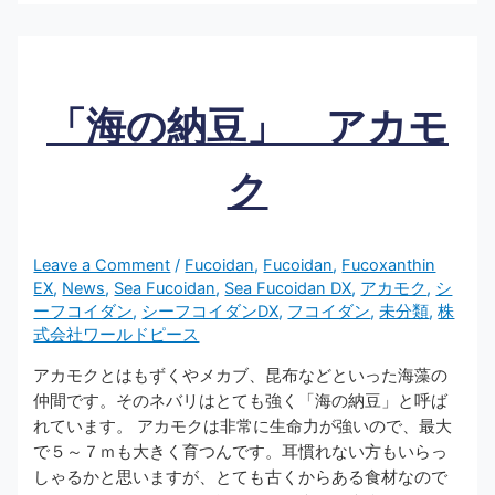
「海の納豆」 アカモ
ク
Leave a Comment
/
Fucoidan
,
Fucoidan
,
Fucoxanthin
EX
,
News
,
Sea Fucoidan
,
Sea Fucoidan DX
,
アカモク
,
シ
ーフコイダン
,
シーフコイダンDX
,
フコイダン
,
未分類
,
株
式会社ワールドピース
アカモクとはもずくやメカブ、昆布などといった海藻の
仲間です。そのネバリはとても強く「海の納豆」と呼ば
れています。 アカモクは非常に生命力が強いので、最大
で５～７ｍも大きく育つんです。耳慣れない方もいらっ
しゃるかと思いますが、とても古くからある食材なので