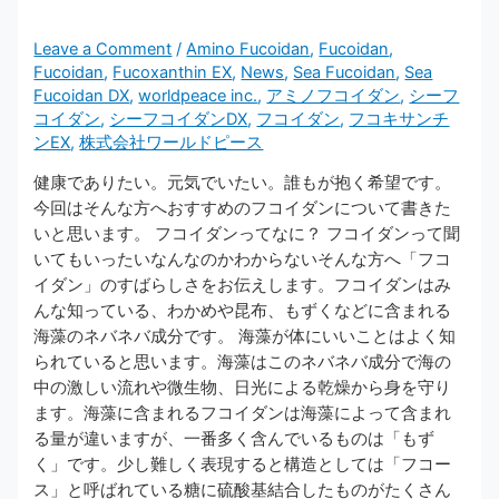
Leave a Comment
/
Amino Fucoidan
,
Fucoidan
,
Fucoidan
,
Fucoxanthin EX
,
News
,
Sea Fucoidan
,
Sea
Fucoidan DX
,
worldpeace inc.
,
アミノフコイダン
,
シーフ
コイダン
,
シーフコイダンDX
,
フコイダン
,
フコキサンチ
ンEX
,
株式会社ワールドピース
健康でありたい。元気でいたい。誰もが抱く希望です。
今回はそんな方へおすすめのフコイダンについて書きた
いと思います。 フコイダンってなに？ フコイダンって聞
いてもいったいなんなのかわからないそんな方へ「フコ
イダン」のすばらしさをお伝えします。フコイダンはみ
んな知っている、わかめや昆布、もずくなどに含まれる
海藻のネバネバ成分です。 海藻が体にいいことはよく知
られていると思います。海藻はこのネバネバ成分で海の
中の激しい流れや微生物、日光による乾燥から身を守り
ます。海藻に含まれるフコイダンは海藻によって含まれ
る量が違いますが、一番多く含んでいるものは「もず
く」です。少し難しく表現すると構造としては「フコー
ス」と呼ばれている糖に硫酸基結合したものがたくさん