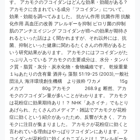
す。 アカモクのフコイダンはどんな効果・効能がある？
アカモクに含まれている成分「フコイダン」について、
効果・効能を調べてみました。 抗がん作用 抗菌作用 抗酸
化作用 高血圧の改善 アレルギーを抑制 ピロリ菌の抑制
肌のアンチエイジング フコイダンが癌への効果が期待さ
れるといった話はよく聞かれますが、それ以外には、抗
菌、抑制といった健康に関わるたくさんの作用があると
いう研究結果があります。 アカモクにはフコイダンがた
っぷり入っている アカモクの主要成分は、​水分・タンパ
ク質・脂質・灰分・炭水化物・食物繊維​です。 乾燥重量
１㎏あたりの含有量 酒井ら 藻類 51:19-25 (2003),一般社
団法人 海洋環境創生機構 より抜粋 ワカメ 15g
メカブ 80g アカモク 268.9ｇ 断然、アカ
モクのフコイダン量が多いことがわかります。 アカモク
は花粉症に効果期待あり！？ NHK「あさイチ」でもとり
あげられ、たくさんのメディア・雑誌でアカモクが花粉
症に効くという紹介があったため、反響が大きく、アカ
モクに注目が集まりました。 アカモクが花粉症に効くと
言われている理由はやっぱりフコイダンにあります。 フ
コイダンが花粉症に効くメカニズムとは！ アレルギーを