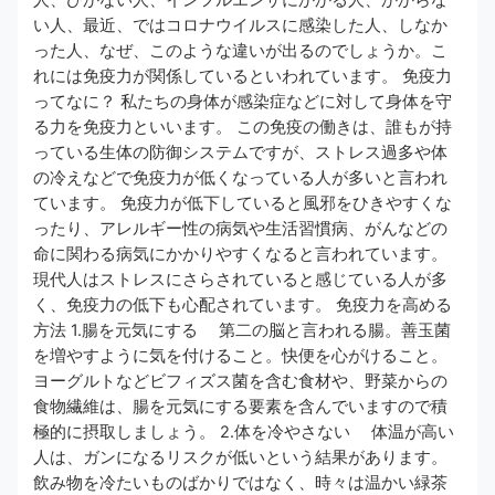
い人、最近、ではコロナウイルスに感染した人、しなか
った人、なぜ、このような違いが出るのでしょうか。こ
れには免疫力が関係しているといわれています。 免疫力
ってなに？ 私たちの身体が感染症などに対して身体を守
る力を免疫力といいます。 この免疫の働きは、誰もが持
っている生体の防御システムですが、ストレス過多や体
の冷えなどで免疫力が低くなっている人が多いと言われ
ています。 免疫力が低下していると風邪をひきやすくな
ったり、アレルギー性の病気や生活習慣病、がんなどの
命に関わる病気にかかりやすくなると言われています。
現代人はストレスにさらされていると感じている人が多
く、免疫力の低下も心配されています。 免疫力を高める
方法 1.腸を元気にする 第二の脳と言われる腸。善玉菌
を増やすように気を付けること。快便を心がけること。
ヨーグルトなどビフィズス菌を含む食材や、野菜からの
食物繊維は、腸を元気にする要素を含んでいますので積
極的に摂取しましょう。 2.体を冷やさない 体温が高い
人は、ガンになるリスクが低いという結果があります。
飲み物を冷たいものばかりではなく、時々は温かい緑茶