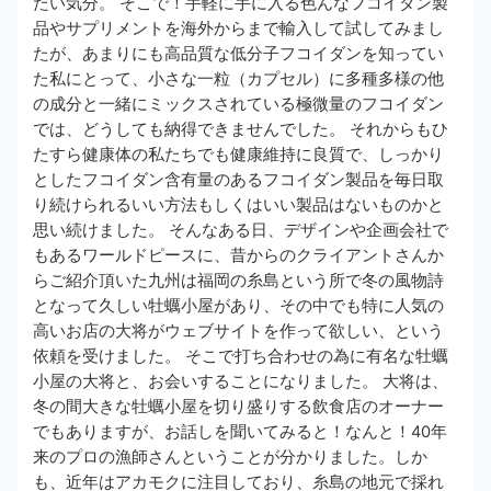
たい気分。 そこで！手軽に手に入る色んなフコイダン製
品やサプリメントを海外からまで輸入して試してみまし
たが、あまりにも​高品質な低分子フコイダンを知ってい
た私にとって、小さな一粒（カプセル）に多種多様の他
の成分と一緒にミックスされている極微量のフコイダン
では、どうしても納得できませんでした​。 それからもひ
たすら​健康体の私たちでも健康維持に良質で、しっかり
としたフコイダン含有量のあるフコイダン製品を毎日取
り続けられるいい方法もしくはいい製品はないものかと
思い続けました​。 そんなある日、デザインや企画会社で
もあるワールドピースに、昔からのクライアントさんか
らご紹介頂いた九州は福岡の糸島という所で冬の風物詩
となって久しい牡蠣小屋があり、その中でも特に人気の
高いお店の大将がウェブサイトを作って欲しい、という
依頼を受けました。 そこで打ち合わせの為に有名な牡蠣
小屋の大将と、お会いすることになりました。 大将は、
冬の間大きな牡蠣小屋を切り盛りする飲食店のオーナー
でもありますが、お話しを聞いてみると！なんと！40年
来のプロの漁師さんということが分かりました。しか
も、近年はアカモクに注目しており、糸島の地元で採れ