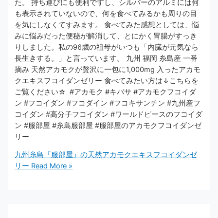
た。 ​持ち運びにも便利ですし、シルバーのアルミには何
も表示されていないので、何を食べてみるかも周りの目
を気にしなくてすみます​。 ​​​食べてみた感想としては、悩
みに悩みだった便秘が解消して、とにかく胃腸がすっき
りしました。私の96歳の祖母がいつも「内臓が元気なら
長生きする。​​」と言っています。 九州 福岡 糸島産 一番
摘み 天然アカモクが贅沢に一包に1,000mg 入ったアカモ
クエキスフコイダンゼリー 食べてみたい方は↓こちらを
ご覧ください☆​ ​ ​​#アカモク #キバサ #アカモクフコイダ
ン #フコイダン #フコダイン #フコキサンチン #九州産フ
コイダン #高分子フコイダン #ワールドピースのフコイダ
ン #服部屋 #糸島服部屋 #服部屋のアカモクフコイダンゼ
リー
九州糸島『服部屋』の天然アカモクエキスフコイダンゼ
リー
Read More »