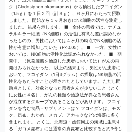
人）、成人T細胞白血病（１人）でした。 オキナワモズ
ク（Cladosiphon okamuranus）から抽出したフコイダン
（1.5ｇ）を１日２回（計３ｇ）、６ヶ月にわたって摂取
しました。 開始から１ヶ月おきにNK細胞の活性を測定し
ました。 結果を示します。 ■ 全体の患者では、ナチュ
ラルキラー細胞（NK細胞）の活性に有意な差は認めなか
ったものの、男性においては４ヶ月の時点でNK細胞の活
性が有意に増加していた（P<0.05）。 ■ 一方、女性に
おいては、NK細胞の活性化は認められなかった。 ■ 期
間中、（原発腫瘍を治療した患者においては）がんの再
発はみられなかった。 以上の結果より、男性がん患者に
おいて、フコイダン（1日3グラム）の摂取はNK細胞の活
性化をもたらすことが示されたとしています。 ただし問
題点として、対象となった患者さんが少ないこと（とく
に女性は４名）、がんの種類や治療法が異なる患者さん
が混在するグループであることなどがあります。 フコイ
ダンを含む食品・サプリメントは？ フコイダンは、モズ
ク、昆布、わかめ、メカブ、アカモクなどの海藻に多く
含まれます。 とくに、北海道・函館周辺の海域に生息す
る「ガゴメ昆布」には通常の真昆布と比較すると約3倍も