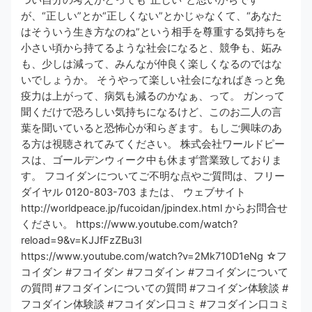
が、“正しい”とか“正しくない”とかじゃなくて、“あなた
はそういう生き方なのね”という相手を尊重する気持ちを
小さい頃から持てるような社会になると、競争も、妬み
も、少しは減って、みんなが仲良く楽しくなるのではな
いでしょうか。 そうやって楽しい社会になればきっと免
疫力は上がって、病気も減るのかなぁ、って。 ガンって
聞くだけで恐ろしい気持ちになるけど、このお二人の言
葉を聞いていると恐怖心が和らぎます。もしご興味のあ
る方は視聴されてみてください。 株式会社ワールドピー
スは、ゴールデンウィーク中も休まず営業致しておりま
す。 フコイダンについてご不明な点やご質問は、フリー
ダイヤル 0120-803-703 または、 ウェブサイト
http://worldpeace.jp/fucoidan/jpindex.html からお問合せ
ください。 https://www.youtube.com/watch?
reload=9&v=KJJfFzZBu3I
https://www.youtube.com/watch?v=2Mk710D1eNg ☆フ
コイダン #フコイダン #フコダイン #フコイダンについて
の質問 #フコダインについての質問 #フコイダン体験談 #
フコダイン体験談 #フコイダン口コミ #フコダイン口コミ