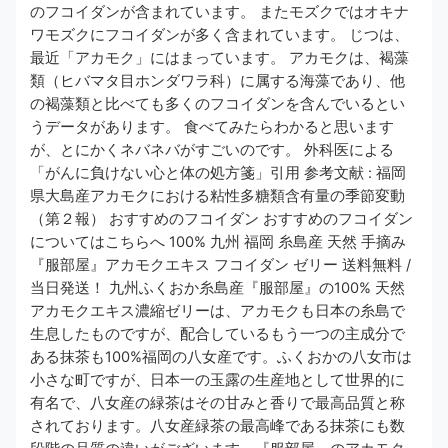
のフコイダンが含まれています。 またモズクではオキナ
ワモズクにフコイダンが多く含まれています。 じつは、
最近「アカモク」にはまっています。 アカモクは、褐藻
類（ヒバマタ目ホンダワラ科）に属する海藻であり、他
の褐藻類と比べても多くのフコイダンを含んでいるとい
うデータがあります。 食べてみたらわかると思います
が、とにかくネバネバがすごいのです。 外科医による
「がんに負けない心と体の処方箋」引用 参考文献 : 福岡
県大島産アカモクにおける粘性多糖類含有量の季節変動
（第２報） おすすめのフコイダン おすすめのフコイダン
についてはこちらへ 100% 九州 福岡 糸島産 天然 手摘み
『服部屋』アカモクエキス フコイダン ゼリー 送料無料 /
当日発送！ 九州ふくおか糸島産『服部屋』の100% 天然
アカモクエキス濃縮ゼリーは、アカモクも日本の糸島で
生息したものですが、配合しているもう一つの主成分で
ある抹茶も100%福岡の八女産です。ふくおかの八女市は
小さな町ですが、日本一の玉露の生産地として世界的に
有名で、八女産の緑茶はその甘みと香りで最高品質と称
されております。八女産緑茶の最高峰である抹茶にも数