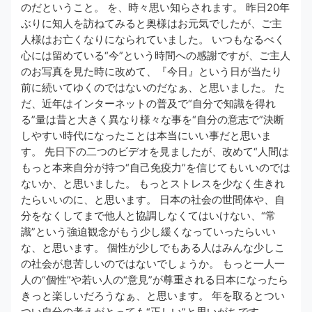
のだということ。 を、時々思い知らされます。 昨日20年
ぶりに知人を訪ねてみると奥様はお元気でしたが、ご主
人様はお亡くなりになられていました。 いつもなるべく
心には留めている“今”という時間への感謝ですが、ご主人
のお写真を見た時に改めて、『今日』という日が当たり
前に続いてゆくのではないのだなぁ、と思いました。 た
だ、近年はインターネットの普及で“自分で知識を得れ
る”量は昔と大きく異なり様々な事を“自分の意志で”決断
しやすい時代になったことは本当にいい事だと思いま
す。 先日下の二つのビデオを見ましたが、改めて“人間は
もっと本来自分が持つ“自己免疫力”を信じてもいいのでは
ないか、と思いました。 もっとストレスを少なく生きれ
たらいいのに、と思います。 日本の社会の世間体や、自
分をなくしてまで他人と協調しなくてはいけない、“常
識”という強迫観念がもう少し緩くなっていったらいい
な、と思います。 個性が少しでもある人はみんな少しこ
の社会が息苦しいのではないでしょうか。 もっと一人一
人の“個性”や若い人の“意見”が尊重される日本になったら
きっと楽しいだろうなぁ、と思います。 年を取るとつい
つい自分の考えがとっても“正しい”と思いがちです