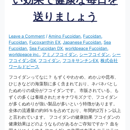
送りましょう
Leave a Comment
/
Amino Fucoidan
,
Fucoidan
,
Fucoidan
,
Fucoxanthin EX
,
Japanese Fucoidan
,
Sea
Fucoidan
,
Sea Fucoidan DX
,
worldpeace Fucoidan
,
worldpeace inc.
,
アミノフコイダン
,
シーフコイダン
,
シー
フコイダンDX
,
フコイダン
,
フコキサンチンEX
,
株式会社
ワールドピース
フコイダンってなに？ もずくやわかめ、めかぶや昆布、
ひじきなどの海藻類に多く含まれており、ネバネバとし
たぬめりの成分がフコイダンです。 市販されている、も
ずくの多くは養殖されたオキナワモズクで、フコイダン
が多くぬめりが強い製品が多いという特徴があります。
全体の流通量の約95％を占めており、年間約2万トン以上
と言われています。 フコイダンの健康効果 フコイダンの
健康効果はどのようなものがあるかご存知ですか？ 血を