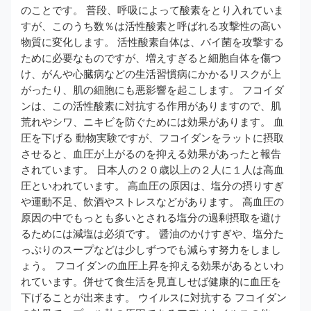
のことです。 普段、呼吸によって酸素をとり入れていま
すが、このうち数％は活性酸素と呼ばれる攻撃性の高い
物質に変化します。 活性酸素自体は、バイ菌を攻撃する
ために必要なものですが、増えすぎると細胞自体を傷つ
け、がんや心臓病などの生活習慣病にかかるリスクが上
がったり、肌の細胞にも悪影響を起こします。 フコイダ
ンは、この活性酸素に対抗する作用がありますので、肌
荒れやシワ、ニキビを防ぐためには効果があります。 血
圧を下げる 動物実験ですが、フコイダンをラットに摂取
させると、血圧が上がるのを抑える効果があったと報告
されています。 日本人の２０歳以上の２人に１人は高血
圧といわれています。 高血圧の原因は、塩分の摂りすぎ
や運動不足、飲酒やストレスなどがあります。 高血圧の
原因の中でもっとも多いとされる塩分の過剰摂取を避け
るためには減塩は必須です。 醤油のかけすぎや、塩分た
っぷりのスープなどは少しずつでも減らす努力をしまし
ょう。 フコイダンの血圧上昇を抑える効果があるといわ
れています。併せて食生活を見直しせば健康的に血圧を
下げることが出来ます。 ウイルスに対抗する フコイダン