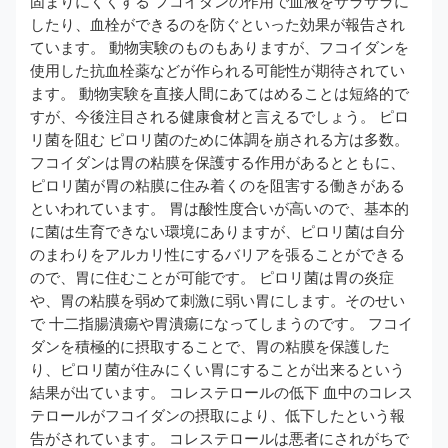
固まりにくくする フコイダンの作用で血液をサラサラに
したり、血栓ができるのを防ぐといった効果が報告され
ています。 動物実験のものもありますが、フコイダンを
使用した抗血栓薬などが作られる可能性が期待されてい
ます。 動物実験を直接人間にあてはめることは短絡的で
すが、今後注目される健康食材と言えるでしょう。 ピロ
リ菌を阻む ピロリ菌のために体調を崩される方は多数。
フコイダンは胃の粘膜を保護する作用があるとともに、
ピロリ菌が胃の粘膜に住み着くのを阻害する働きがある
といわれています。 胃は酸性度合いが高いので、基本的
に菌は生育できない環境にありますが、ピロリ菌は自分
のまわりをアルカリ性にするバリアを張ることができる
ので、胃に住むことが可能です。 ピロリ菌は胃の炎症
や、胃の粘膜を弱めて刺激に弱い胃にします。そのせい
で 十二指腸潰瘍や胃潰瘍になってしまうのです。 フコイ
ダンを積極的に摂取することで、胃の粘膜を保護した
り、ピロリ菌が住みにくい胃にすることが出来るという
結果が出ています。 コレステロールの低下 血中のコレス
テロールがフコイダンの摂取により、低下したという報
告がされています。 コレステロールは悪者にされがちで