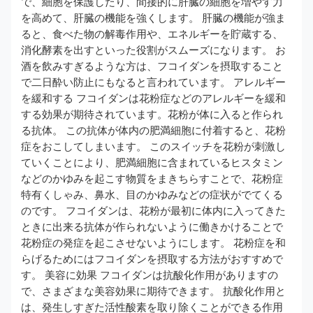
で、細胞を保護したり、間接的に肝臓の細胞を増やす力
を高めて、肝臓の機能を強くします。 肝臓の機能が強ま
ると、食べた物の解毒作用や、エネルギーを貯蔵する、
消化酵素を出すといった役割がスムーズになります。 お
酒を飲みすぎるような方は、フコイダンを摂取すること
で二日酔い防止にもなると言われています。 アレルギー
を緩和する フコイダンは花粉症などのアレルギーを緩和
する効果が期待されています。花粉が体に入ると作られ
る抗体。 この抗体が体内の肥満細胞に付着すると、花粉
症をおこしてしまいます。 このスイッチを花粉が刺激し
ていくことにより、肥満細胞に含まれているヒスタミン
などのかゆみを起こす物質をまきちらすことで、花粉症
特有くしゃみ、鼻水、目のかゆみなどの症状がでてくる
のです。 フコイダンは、花粉が最初に体内に入ってきた
ときに出来る抗体が作られないように働きかけることで
花粉症の発症を起こさせないようにします。 花粉症を和
らげるためにはフコイダンを摂取する方法がおすすめで
す。 美容に効果 フコイダンは抗酸化作用がありますの
で、さまざまな美容効果に期待できます。 抗酸化作用と
は、発生しすぎた活性酸素を取り除くことができる作用