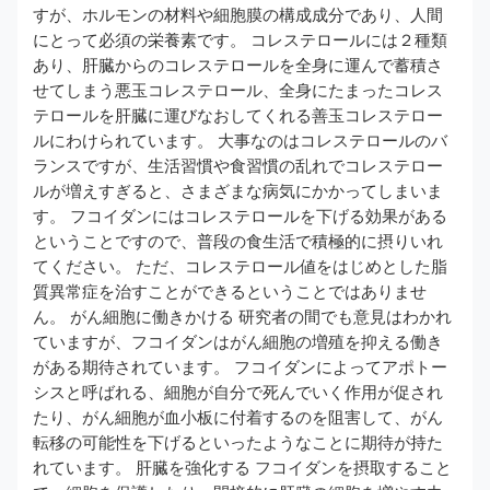
すが、ホルモンの材料や細胞膜の構成成分であり、人間
にとって必須の栄養素です。 コレステロールには２種類
あり、肝臓からのコレステロールを全身に運んで蓄積さ
せてしまう悪玉コレステロール、全身にたまったコレス
テロールを肝臓に運びなおしてくれる善玉コレステロー
ルにわけられています。 大事なのはコレステロールのバ
ランスですが、生活習慣や食習慣の乱れでコレステロー
ルが増えすぎると、さまざまな病気にかかってしまいま
す。 フコイダンにはコレステロールを下げる効果がある
ということですので、普段の食生活で積極的に摂りいれ
てください。 ただ、コレステロール値をはじめとした脂
質異常症を治すことができるということではありませ
ん。 がん細胞に働きかける 研究者の間でも意見はわかれ
ていますが、フコイダンはがん細胞の増殖を抑える働き
がある期待されています。 フコイダンによってアポトー
シスと呼ばれる、細胞が自分で死んでいく作用が促され
たり、がん細胞が血小板に付着するのを阻害して、がん
転移の可能性を下げるといったようなことに期待が持た
れています。 肝臓を強化する フコイダンを摂取すること