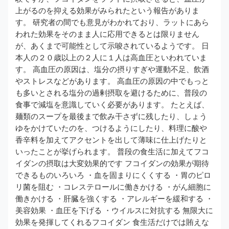
上がるのを抑える効果がみられたという報告がありま
す。 研究者の間でも意見がわかれており、ラットにあら
われた効果をそのまま人に応用できるとは限りません
が、あくまで可能性として示唆されているようです。 日
本人の２０歳以上の２人に１人は高血圧といわれていま
す。 高血圧の原因は、塩分の摂りすぎや運動不足、飲酒
やストレスなどがあります。 高血圧の原因の中でもっと
も多いとされる塩分の過剰摂取を避けるために、普段の
食事で減塩を意識していく必要があります。 たとえば、
麺類のスープを最後まで飲み干さずに残したり、しょう
ゆをかけていたのを、つけるようにしたり、料理に酸や
香辛料を加えてアクセントを出して薄味に仕上げたりと
いったことが挙げられます。 普段の食生活に加えてフコ
イダンの摂取は大変効果的です フコイダンの効果が期待
できるものいろいろ ・血を固まりにくくする ・胃のピロ
リ菌を阻む ・コレステロールに働きかける ・がん細胞に
働きかける ・肝臓を強くする ・アレルギーを緩和する ・
美容効果 ・血圧を下げる ・ウイルスに対抗する 無限大に
効果を発揮してくれるフコイダン 食生活だけでは賄えな