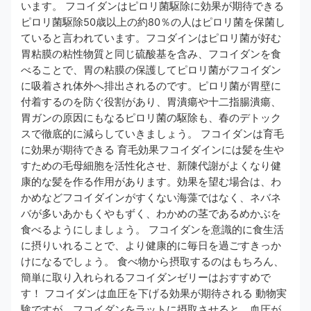
います。 フコイダンはピロリ菌駆除に効果が期待できる
ピロリ菌駆除50歳以上の約80％の人はピロリ菌を保菌し
ていると言われています。フコダインはピロリ菌が好む
胃粘膜の粘性物質と同じ硫酸基を含み、フコイダンを食
べることで、胃の粘膜の保護してピロリ菌がフコイダン
に吸着され体外へ排出されるのです。ピロリ菌が胃壁に
付着するのを防ぐ役割があり、胃潰瘍や十二指腸潰瘍、
胃ガンの原因にもなるピロリ菌の駆除も、春のデトック
スで徹底的に減らしていきましょう。 フコイダンは育毛
に効果が期待できる 育毛効果フコイダインには髪を生や
すための毛母細胞を活性化させ、新陳代謝がよくなり健
康的な髪を作る作用があります。効果を望む場合は、わ
かめなどフコイダインがすくない海藻ではなく、ネバネ
バが多いあかもくやもずく、わかめの茎であるめかぶを
食べるようにしましょう。 フコイダンを意識的に食生活
に摂りいれることで、より健康的に毎日を過ごすきっか
けになるでしょう。 食べ物から摂取するのはもちろん、
簡単に取り入れられるフコイダンゼリーはおすすめで
す！ フコイダンは血圧を下げる効果が期待される 動物実
験ですが、フコイダンをラットに摂取させると、血圧が