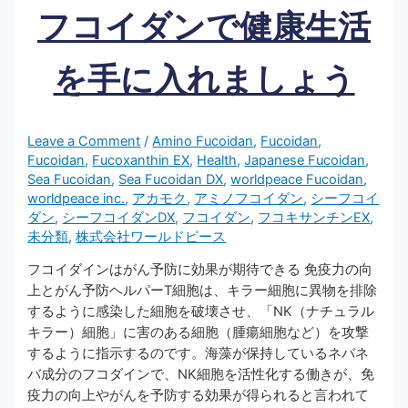
フコイダンで健康生活
を手に入れましょう
Leave a Comment
/
Amino Fucoidan
,
Fucoidan
,
Fucoidan
,
Fucoxanthin EX
,
Health
,
Japanese Fucoidan
,
Sea Fucoidan
,
Sea Fucoidan DX
,
worldpeace Fucoidan
,
worldpeace inc.
,
アカモク
,
アミノフコイダン
,
シーフコイ
ダン
,
シーフコイダンDX
,
フコイダン
,
フコキサンチンEX
,
未分類
,
株式会社ワールドピース
フコイダインはがん予防に効果が期待できる 免疫力の向
上とがん予防ヘルパーT細胞は、キラー細胞に異物を排除
するように感染した細胞を破壊させ、「NK（ナチュラル
キラー）細胞」に害のある細胞（腫瘍細胞など）を攻撃
するように指示するのです。海藻が保持しているネバネ
バ成分のフコダインで、NK細胞を活性化する働きが、免
疫力の向上やがんを予防する効果が得られると言われて