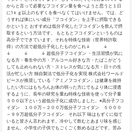
からと言って必要なフコイダン量を食べようと思うと１日
に1ｋｇ以上のもずくを食べなくてはいけません。では、ど
うすれば体にいい成分「フコイダン」を上手に摂取できる
かというと おすすめは低分子化したフコイダンを飲んで摂
取するという方法です。 もともとフコイダンというものは
高分子でできています。それを特殊な技術（世界特許取
得）の方法で超低分子化したものがこれ↓ ↓
↓ ↓ ↓ 超低分子フコイダン ・生活習慣が気に
なる方・養生中の方・アルコール好きな方・たばこがどう
しても止められない方・ストレスが気になる方・日々の生
活が忙しい方 独自製法で低分子化を実現 株式会社ワールド
ピースが推奨している「アミノフコイダン」は健康を維持
したい方にはもちろんお体の弱った方にでもより体に浸透
するように、長年の研究を重ね特殊な技術を使って分子量
５００以下という超低分子化に成功しました。※高分子フコ
イダン １００万～２００万低分子フコイダン ５０００
～９９万超低分子フコイダン それ以下 味はもずくに似て
いると皆さん言われます。冷やして飲むとあまり味を感じ
ません。小学生の子供でもごくごく飲めるほどです。苦み