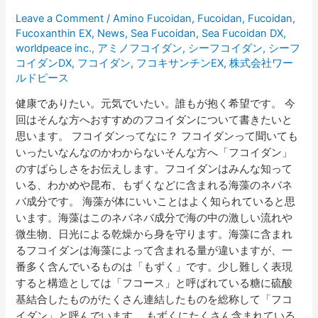
で
Leave a Comment
/
Amino Fucoidan
,
Fucoidan
,
Fucoidan
,
強
Fucoxanthin EX
,
News
,
Sea Fucoidan
,
Sea Fucoidan DX
,
い
worldpeace inc.
,
アミノフコイダン
,
シーフコイダン
,
シーフ
体
コイダンDX
,
フコイダン
,
フコキサンチンEX
,
株式会社ワー
に
ルドピース
な
健康でありたい。元気でいたい。誰もが抱く希望です。 今
り
回はそんな方へおすすめのフコイダンについて書きたいと
た
思います。 フコイダンってなに？ フコイダンって聞いても
い
いったいなんなのかわからないそんな方へ「フコイダン」
方
のすばらしさをお伝えします。フコイダンはみんな知って
へ
いる、わかめや昆布、もずくなどに含まれる海藻のネバネ
バ成分です。 海藻が体にいいことはよく知られていると思
います。海藻はこのネバネバ成分で海の中の激しい流れや
微生物、日光による乾燥から身を守ります。海藻に含まれ
るフコイダンは海藻によって含まれる量が違いますが、一
番多く含んでいるものは「もずく」です。少し難しく表現
すると構造としては「フコース」と呼ばれている糖に硫酸
基結合したものがたくさん連結したものを総称して「フコ
イダン」と呼んでいます。 もずくにたくさん含まれている