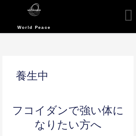
Skip
to
content
World Peace
養生中
フ
フコイダンで強い体に
コ
イ
なりたい方へ
ダ
ン